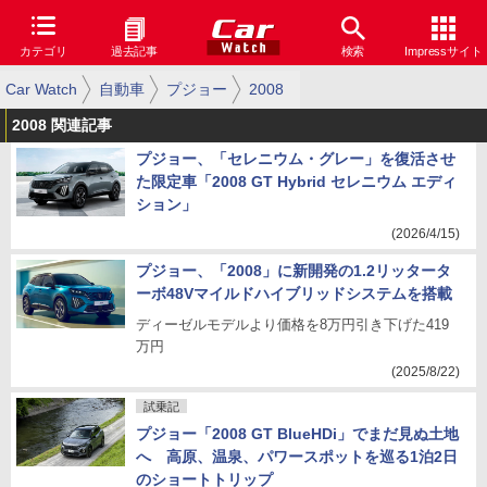
カテゴリ
過去記事
検索
Impressサイト
Car Watch
自動車
プジョー
2008
2008 関連記事
プジョー、「セレニウム・グレー」を復活させ
た限定車「2008 GT Hybrid セレニウム エディ
ション」
(2026/4/15)
プジョー、「2008」に新開発の1.2リッタータ
ーボ48Vマイルドハイブリッドシステムを搭載
ディーゼルモデルより価格を8万円引き下げた419
万円
(2025/8/22)
試乗記
プジョー「2008 GT BlueHDi」でまだ見ぬ土地
へ 高原、温泉、パワースポットを巡る1泊2日
のショートトリップ