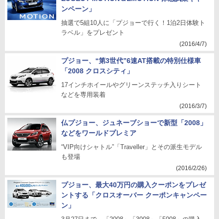
ンペーン」
抽選で5組10人に「プジョーで行く！1泊2日体験ト
ラベル」をプレゼント
(2016/4/7)
プジョー、“第3世代”6速AT搭載の特別仕様車
「2008 クロスシティ」
17インチホイールやグリーンステッチ入りシート
などを専用装着
(2016/3/7)
仏プジョー、ジュネーブショーで新型「2008」
などをワールドプレミア
“VIP向けシャトル”「Traveller」とその派生モデル
も登場
(2016/2/26)
プジョー、最大40万円の購入クーポンをプレゼ
ントする「クロスオーバー クーポンキャンペー
ン」