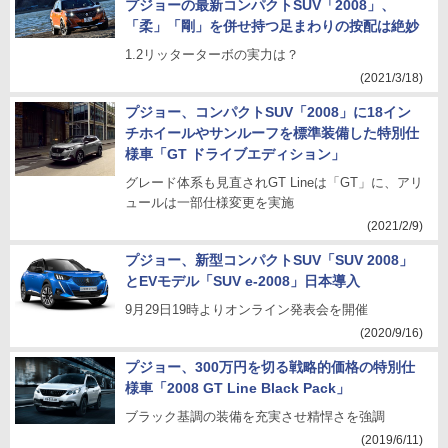
プジョーの最新コンパクトSUV「2008」、
「柔」「剛」を併せ持つ足まわりの按配は絶妙
1.2リッターターボの実力は？
(2021/3/18)
プジョー、コンパクトSUV「2008」に18イン
チホイールやサンルーフを標準装備した特別仕
様車「GT ドライブエディション」
グレード体系も見直されGT Lineは「GT」に、アリ
ュールは一部仕様変更を実施
(2021/2/9)
プジョー、新型コンパクトSUV「SUV 2008」
とEVモデル「SUV e-2008」日本導入
9月29日19時よりオンライン発表会を開催
(2020/9/16)
プジョー、300万円を切る戦略的価格の特別仕
様車「2008 GT Line Black Pack」
ブラック基調の装備を充実させ精悍さを強調
(2019/6/11)