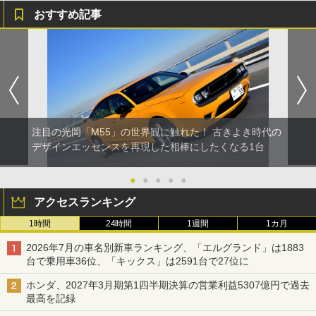
おすすめ記事
注目の光岡「M55」の世界観に触れた！ 古きよき時代の
デザインエッセンスを再現した相棒にしたくなる1台
●
●
●
●
●
アクセスランキング
1時間
24時間
1週間
1カ月
2026年7月の車名別新車ランキング、「エルグランド」は1883
台で乗用車36位、「キックス」は2591台で27位に
ホンダ、2027年3月期第1四半期決算の営業利益5307億円で過去
最高を記録