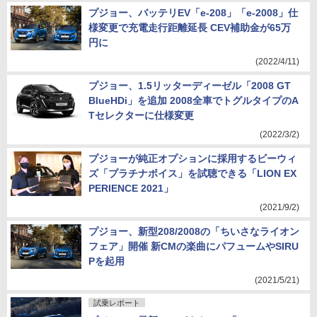
プジョー、バッテリEV「e-208」「e-2008」仕
様変更で充電走行距離延長 CEV補助金が65万
円に
(2022/4/11)
プジョー、1.5リッターディーゼル「2008 GT
BlueHDi」を追加 2008全車でトグルタイプのA
Tセレクターに仕様変更
(2022/3/2)
プジョーが純正オプションに採用するビーウィ
ズ「プラチナボイス」を試聴できる「LION EX
PERIENCE 2021」
(2021/9/2)
プジョー、新型208/2008の「ちいさなライオン
フェア」開催 新CMの楽曲にパフュームやSIRU
Pを起用
(2021/5/21)
試乗レポート