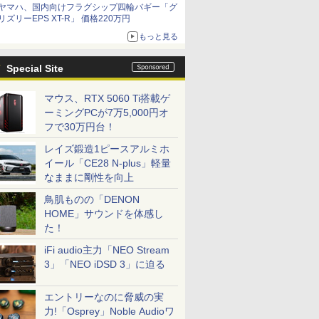
ヤマハ、国内向けフラグシップ四輪バギー「グ
リズリーEPS XT-R」 価格220万円
もっと見る
Special Site
マウス、RTX 5060 Ti搭載ゲ
ーミングPCが7万5,000円オ
フで30万円台！
レイズ鍛造1ピースアルミホ
イール「CE28 N-plus」軽量
なままに剛性を向上
鳥肌ものの「DENON
HOME」サウンドを体感し
た！
iFi audio主力「NEO Stream
3」「NEO iDSD 3」に迫る
エントリーなのに脅威の実
力!「Osprey」Noble Audioワ