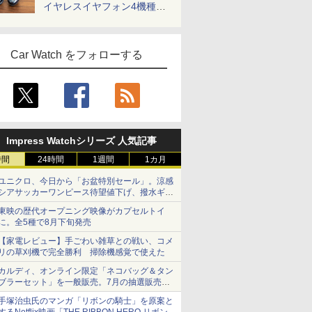
イヤレスイヤフォン4機種を
一気に聴く
Car Watch をフォローする
Impress Watchシリーズ 人気記事
時間
24時間
1週間
1カ月
ユニクロ、今日から「お盆特別セール」。涼感
シアサッカーワンピース待望値下げ、撥水ギア
ショーツは1990円に
東映の歴代オープニング映像がカプセルトイ
に。全5種で8月下旬発売
【家電レビュー】手ごわい雑草との戦い、コメ
リの草刈機で完全勝利 掃除機感覚で使えた
カルディ、オンライン限定「ネコバッグ＆タン
ブラーセット」を一般販売。7月の抽選販売の
当選無効分
手塚治虫氏のマンガ「リボンの騎士」を原案と