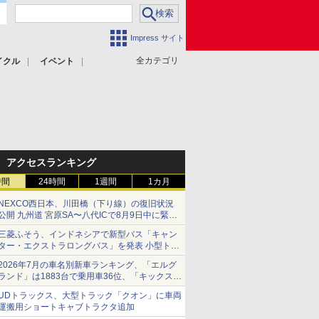
Impress サイト
全カテゴリ
イクル
イベント
アクセスランキング
時間
24時間
1週間
1カ月
NEXCO西日本、川田橋（下り線）の復旧状況
公開 九州道 宮原SA〜八代ICで8月9日中に緊急
車両を通行可能に
三菱ふそう、インドネシアで新型バス「キャン
ター・エクストラロングバス」を発表 小型トラ
ックベースの観光・旅客輸送向けバス
2026年7月の車名別新車ランキング、「エルグ
ランド」は1883台で乗用車36位、「キックス」
は2591台で27位に
UDトラックス、大型トラック「クオン」に車両
運搬用ショートキャブトラクタ追加