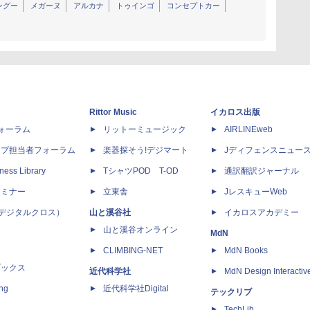
ングー
メガーヌ
アルカナ
トゥインゴ
コンセプトカー
Rittor Music
イカロス出版
dフォーラム
リットーミュージック
AIRLINEweb
ップ担当者フォーラム
楽器探そう!デジマート
Jディフェンスニュー
ness Library
TシャツPOD T-OD
通訳翻訳ジャーナル
セミナー
立東舎
JレスキューWeb
 X（デジタルクロス）
山と溪谷社
イカロスアカデミー
山と溪谷オンライン
MdN
CLIMBING-NET
MdN Books
ブックス
近代科学社
MdN Design Interactiv
ing
近代科学社Digital
テックリブ
TechLib