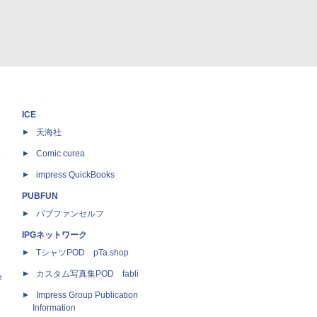
ICE
天海社
ス
Comic curea
impress QuickBooks
PUBFUN
パブファンセルフ
IPGネットワーク
TシャツPOD pTa.shop
カスタム写真集POD fabli
e
Impress Group Publication
Information