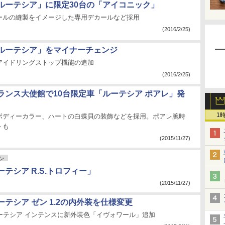
ルーテシア」に限定30台の「アイコニック」
ールの縫製をイメージした専用デカールなど採用
(2016/2/25)
ルーテシア」をマイナーチェンジ
アイドリングストップ機能の追加
(2016/2/25)
ランス大使館で10台限定車「ルーテシア ポアレ」発
1
ボディーカラー、ハートの白蝶貝の装飾などを採用。ポアレ腕時
トも
(2015/11/27)
ン
テシア R.S.トロフィー」
(2015/11/27)
テシア ゼン 1.2の内外装を仕様変更
ルーテシア インテンスに新外装色「イヴォワール」追加