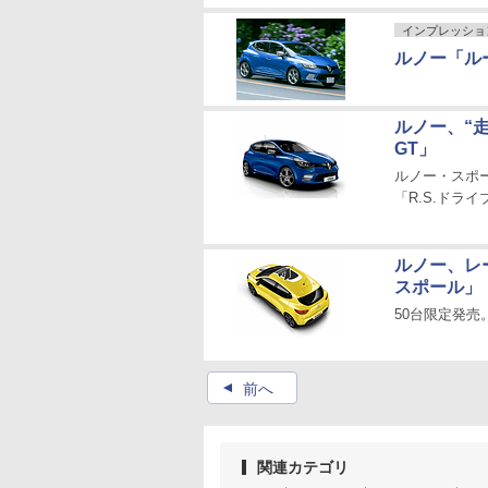
インプレッショ
ルノー「ルー
ルノー、“
GT」
ルノー・スポ
「R.S.ドラ
ルノー、レ
スポール」
50台限定発
▲
前へ
関連カテゴリ