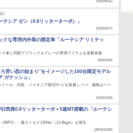
(2015/6/11)
ン
ーテシア ゼン（0.9リッターターボ）」
(2015/2/17)
ックな専用内外装の限定車「ルーテシア リミテッ
ベース車と同額でブラック＆グレーの専用アイテムを多数装着
(2015/2/6)
ほろ苦い恋の始まり”をイメージした100台限定モデル
ア ガナッシュ」
ホイール、内装、パイオニア製SDナビを装着しつつ、価格はベー
(2015/1/20)
列3気筒0.9リッターターボ＋5速MT搭載の「ルーテシ
（90PS）、最大トルク135Nm（13.8kgm）を発生
(2014/12/25)