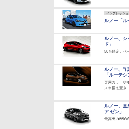
インプレッショ
ルノー「ル
ルノー、シ
ド」
50台限定。
ルノー、“
「ルーテシ
専用カラーや
ス車据え置き
ルノー、直
ア ゼン」
最高出力66kW