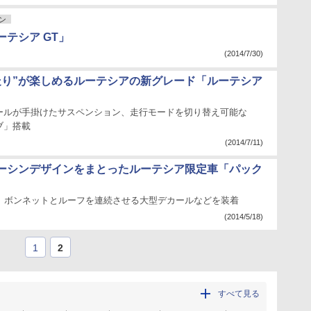
ン
テシア GT」
(2014/7/30)
走り”が楽しめるルーテシアの新グレード「ルーテシア
ールが手掛けたサスペンション、走行モードを切り替え可能な
イブ」搭載
(2014/7/11)
ーシンデザインをまとったルーテシア限定車「パック
売。ボンネットとルーフを連続させる大型デカールなどを装着
(2014/5/18)
1
2
すべて見る