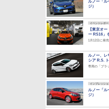
ルノー「ル
ジ）
イベントレポー
【東京オー
ー RS1
1月12日に発
ルノー、レ
シア R.S.
専用の「ブラ
インプレッショ
ルノー「ル
ジ）