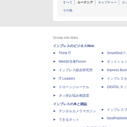
すべて
ルーテシア
キャプチャー
カ
その他
Group site links
インプレスのビジネスWeb
Think IT
SmartGri
Web担当者Forum
ネットショ
インプレス総合研究所
Impress Busi
IT Leaders
インプレス
ドローンジャーナル
DIGITAL
ネッ担お悩み相談室
インプレスの本と雑誌
インプレス
デジタルカメラマガジン
NextPublish
できるネット