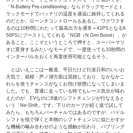
「N-Battery Pre-conditioning」ならドラッグモードとト
ラックモードでバッテリの温度を適温に維持してくれる
のだとか。ローンチコントロールもあるし、ワクワクす
るのは10秒間にわたって最高出力を通常＋41PSとなる6
50PSにブーストしてくれる「NGB（N Grin Boost）」が
あること。ここぞというところで押すと、スーパーマリ
オに変身するみたいなモードで、一度使っても10秒間の
インターバルをおくと再度使用可能となるそう。
とはいえここは一般道。平日だけど行楽日和のいいお
天気で、箱根・芦ノ湖方面は混雑しており、なかなかこ
れらを使うチャンスがなくお預け状態になってしまいま
した。でも、普通に走っている時でもレース気分が味わ
えたのが、EVなのに8速のシフトチェンジが行なえると
いう「Ne-Shift」です。下りのカーブが続く道で試して
みたら、もちろんバーチャルではあるのですが、パドル
シフトを指で弾くと本物のシフトチェンジに似たかすか
な機械の噛み合わせのような感触が伝わり、バブリング