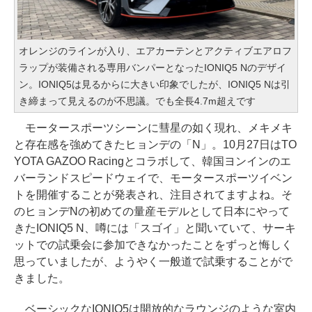
オレンジのラインが入り、エアカーテンとアクティブエアロフ
ラップが装備される専用バンパーとなったIONIQ5 Nのデザイ
ン。IONIQ5は見るからに大きい印象でしたが、IONIQ5 Nは引
き締まって見えるのが不思議。でも全長4.7m超えです
モータースポーツシーンに彗星の如く現れ、メキメキ
と存在感を強めてきたヒョンデの「N」。10月27日はTO
YOTA GAZOO Racingとコラボして、韓国ヨンインのエ
バーランドスピードウェイで、モータースポーツイベン
トを開催することが発表され、注目されてますよね。そ
のヒョンデNの初めての量産モデルとして日本にやって
きたIONIQ5 N、噂には「スゴイ」と聞いていて、サーキ
ットでの試乗会に参加できなかったことをずっと悔しく
思っていましたが、ようやく一般道で試乗することがで
きました。
ベーシックなIONIQ5は開放的なラウンジのような室内