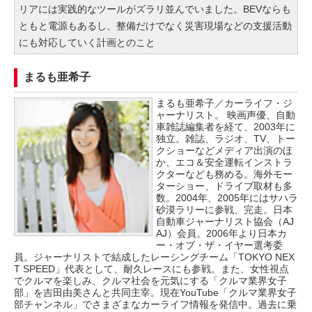
リアには実践的なツールがズラリ並んでいました。BEVならも
ともと電源もあるし、整備だけでなく災害現場などの支援活動
にも対応していく計画とのこと
まるも亜希子
まるも亜希子／カーライフ・ジ
ャーナリスト。 映画声優、自動
車雑誌編集者を経て、2003年に
独立。雑誌、ラジオ、TV、トー
クショーなどメディア出演のほ
か、エコ＆安全運転インストラ
クターなども務める。海外モー
ターショー、ドライブ取材も多
数。2004年、2005年にはサハラ
砂漠ラリーに参戦、完走。日本
自動車ジャーナリスト協会（AJ
AJ）会員。2006年より日本カ
ー・オブ・ザ・イヤー選考委
員。ジャーナリストで結成したレーシングチーム「TOKYO NEX
T SPEED」代表として、耐久レースにも参戦。また、女性視点
でクルマを楽しみ、クルマ社会を元気にする「クルマ業界女子
部」を吉田由美さんと共同主宰。現在YouTube「クルマ業界女子
部チャンネル」でさまざまなカーライフ情報を発信中。過去に乗