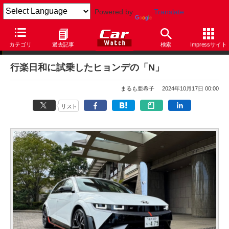
Powered by
Translate
まるも亜希子の「寄り道日和」
カテゴリ
過去記事
検索
Impressサイト
行楽日和に試乗したヒョンデの「N」
まるも亜希子
2024年10月17日 00:00
リスト