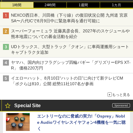
1時間
24時間
1週間
1カ月
NEXCO西日本、川田橋（下り線）の復旧状況公開 九州道 宮原
SA〜八代ICで8月9日中に緊急車両を通行可能に
スーパーフォーミュラ 近藤真彦会長、2027年のスケジュールや
熊本地震についての募金活動を紹介
UDトラックス、大型トラック「クオン」に車両運搬用ショート
キャブトラクタ追加
ヤマハ、国内向けフラグシップ四輪バギー「グリズリーEPS XT-
R」 価格220万円
イエローハット、8月10日“ハットの日”に向けて新テレビCM
「ボクらは810」公開 総勢11社107名が参画
もっと見る
Special Site
エントリーなのに脅威の実力!「Osprey」Nobl
e Audioワイヤレスイヤフォン4機種を一気に聴
く