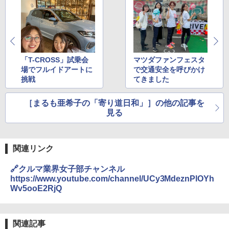
「T-CROSS」試乗会
マツダファンフェスタ
場でフルイドアートに
で交通安全を呼びかけ
挑戦
てきました
［まるも亜希子の「寄り道日和」］の他の記事を
見る
関連リンク
🔗クルマ業界女子部チャンネル
https://www.youtube.com/channel/UCy3MdeznPlOYh
Wv5ooE2RjQ
関連記事