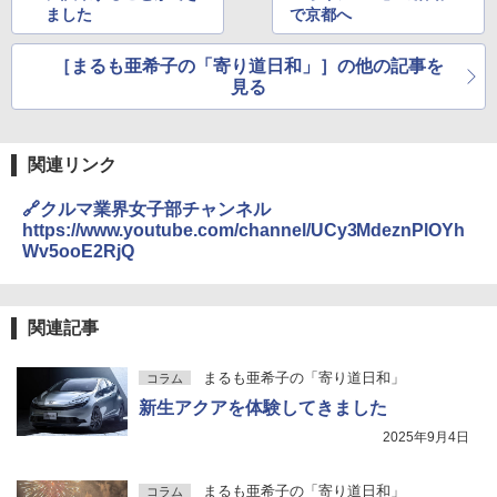
ました
で京都へ
［まるも亜希子の「寄り道日和」］の他の記事を
見る
関連リンク
🔗クルマ業界女子部チャンネル
https://www.youtube.com/channel/UCy3MdeznPlOYh
Wv5ooE2RjQ
関連記事
まるも亜希子の「寄り道日和」
コラム
新生アクアを体験してきました
2025年9月4日
まるも亜希子の「寄り道日和」
コラム