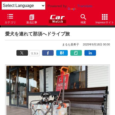
Powered by
Translate
まるも亜希子の「寄り道日和」
カテゴリ
過去記事
検索
Impressサイト
愛犬を連れて那須へドライブ旅
まるも亜希子
2025年9月18日 00:00
リスト