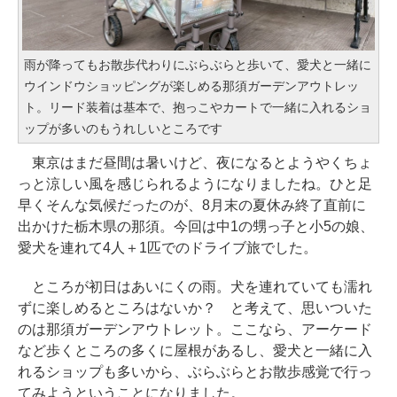
雨が降ってもお散歩代わりにぶらぶらと歩いて、愛犬と一緒に
ウインドウショッピングが楽しめる那須ガーデンアウトレッ
ト。リード装着は基本で、抱っこやカートで一緒に入れるショ
ップが多いのもうれしいところです
東京はまだ昼間は暑いけど、夜になるとようやくちょ
っと涼しい風を感じられるようになりましたね。ひと足
早くそんな気候だったのが、8月末の夏休み終了直前に
出かけた栃木県の那須。今回は中1の甥っ子と小5の娘、
愛犬を連れて4人＋1匹でのドライブ旅でした。
ところが初日はあいにくの雨。犬を連れていても濡れ
ずに楽しめるところはないか？ と考えて、思いついた
のは那須ガーデンアウトレット。ここなら、アーケード
など歩くところの多くに屋根があるし、愛犬と一緒に入
れるショップも多いから、ぶらぶらとお散歩感覚で行っ
てみようということになりました。