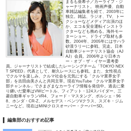
まるも亜希子／カーライフ・ジ
ャーナリスト。 映画声優、自動
車雑誌編集者を経て、2003年に
独立。雑誌、ラジオ、TV、トー
クショーなどメディア出演のほ
か、エコ＆安全運転インストラ
クターなども務める。海外モー
ターショー、ドライブ取材も多
数。2004年、2005年にはサハラ
砂漠ラリーに参戦、完走。日本
自動車ジャーナリスト協会（AJ
AJ）会員。2006年より日本カ
ー・オブ・ザ・イヤー選考委
員。ジャーナリストで結成したレーシングチーム「TOKYO NEX
T SPEED」代表として、耐久レースにも参戦。また、女性視点
でクルマを楽しみ、クルマ社会を元気にする「クルマ業界女子
部」を吉田由美さんと共同主宰。現在YouTube「クルマ業界女子
部チャンネル」でさまざまなカーライフ情報を発信中。過去に乗
り継いだ愛車はVWビートル、フィアット・124スパイダー、三
菱自動車ギャランVR4、フォード・マスタング、ポルシェ・96
8、ホンダ・CR-Z、メルセデス・ベンツVクラス、スズキ・ジム
ニーなど。現在はMINIクロスオーバー・クーパーSD。
編集部のおすすめ記事