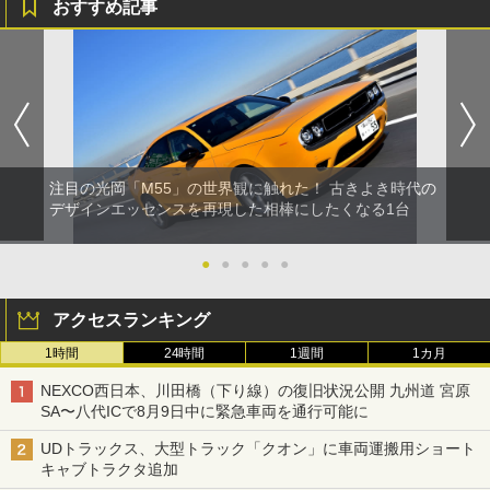
おすすめ記事
注目の光岡「M55」の世界観に触れた！ 古きよき時代の
デザインエッセンスを再現した相棒にしたくなる1台
●
●
●
●
●
アクセスランキング
1時間
24時間
1週間
1カ月
NEXCO西日本、川田橋（下り線）の復旧状況公開 九州道 宮原
SA〜八代ICで8月9日中に緊急車両を通行可能に
UDトラックス、大型トラック「クオン」に車両運搬用ショート
キャブトラクタ追加