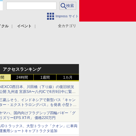
Impress サイト
全カテゴリ
イクル
イベント
アクセスランキング
時間
24時間
1週間
1カ月
NEXCO西日本、川田橋（下り線）の復旧状況
公開 九州道 宮原SA〜八代ICで8月9日中に緊急
車両を通行可能に
三菱ふそう、インドネシアで新型バス「キャン
ター・エクストラロングバス」を発表 小型トラ
ックベースの観光・旅客輸送向けバス
ヤマハ、国内向けフラグシップ四輪バギー「グ
リズリーEPS XT-R」 価格220万円
UDトラックス、大型トラック「クオン」に車両
運搬用ショートキャブトラクタ追加