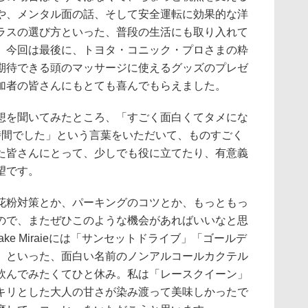
や、メンタル面の話、そして安全運転に効果的な洋
ラスの選び方といった、普段の生活にも取り入れて
。今回は最後に、トヨタ・コニック・プロさまの粋
期待できる頭のマッサージに使えるグッズのプレゼ
加者の皆さんにもとても喜んでもらえました。
を聞いてみたところ、「すごく面白くてタメにな
時間でした」という言葉をいただいて、ものすごく
た皆さんにとって、少しでも役に立てたり、有意義
望です。
粉対策とか、パーキングのコツとか、もっともっ
ので、またぜひこのような機会があればいいなと思
ke Miraieには「サンセットドライブ」「ゴールデ
」といった、面白い名前のノンアルコールカクテル
飲んでみたくてひと休み。私は「レースクイーン」
キリとした大人の甘さが染み渡って美味しかったで