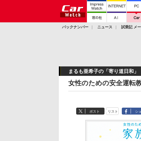
バックナンバー
ニュース
試乗記 メ
カスタム
まるも亜希子の「寄り道日和」
女性のための安全運転
ポスト
リスト
シ