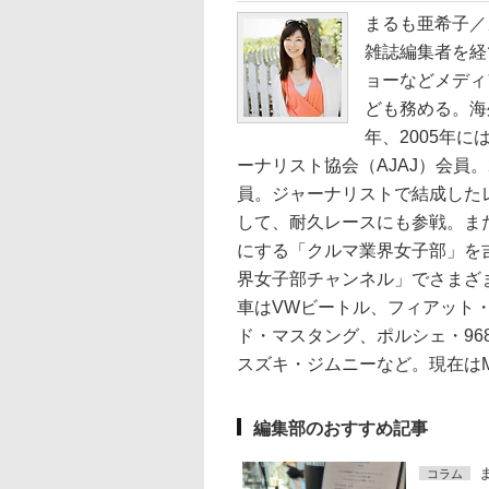
まるも亜希子／
雑誌編集者を経
ョーなどメディ
ども務める。海
年、2005年
ーナリスト協会（AJAJ）会員
員。ジャーナリストで結成したレー
して、耐久レースにも参戦。ま
にする「クルマ業界女子部」を吉
界女子部チャンネル」でさまざ
車はVWビートル、フィアット・
ド・マスタング、ポルシェ・96
スズキ・ジムニーなど。現在はM
編集部のおすすめ記事
コラム