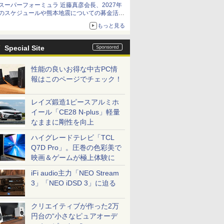
スーパーフォーミュラ 近藤真彦会長、2027年
のスケジュールや熊本地震についての募金活動
を紹介
もっと見る
Special Site
性能の良いお得な中古PC情
報はこのページでチェック！
レイズ鍛造1ピースアルミホ
イール「CE28 N-plus」軽量
なままに剛性を向上
ハイグレードテレビ「TCL
Q7D Pro」。圧巻の色彩美で
映画＆ゲームが極上体験に
iFi audio主力「NEO Stream
3」「NEO iDSD 3」に迫る
クリエイティブが作った2万
円台の“小さなピュアオーデ