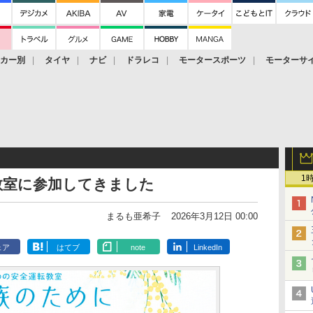
ーカー別
タイヤ
ナビ
ドラレコ
モータースポーツ
モーターサ
1
教室に参加してきました
まるも亜希子
2026年3月12日 00:00
ェア
はてブ
note
LinkedIn