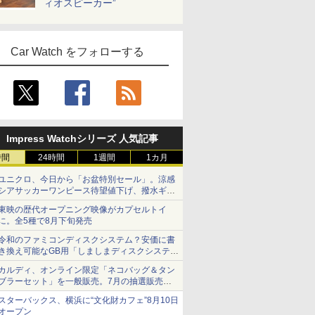
ィオスピーカー”
Car Watch をフォローする
Impress Watchシリーズ 人気記事
時間
24時間
1週間
1カ月
ユニクロ、今日から「お盆特別セール」。涼感
シアサッカーワンピース待望値下げ、撥水ギア
ショーツは1990円に
東映の歴代オープニング映像がカプセルトイ
に。全5種で8月下旬発売
令和のファミコンディスクシステム？安価に書
き換え可能なGB用「しましまディスクシステ
ム」
カルディ、オンライン限定「ネコバッグ＆タン
ブラーセット」を一般販売。7月の抽選販売の
当選無効分
スターバックス、横浜に“文化財カフェ”8月10日
オープン