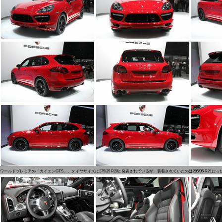
ワールドプレミアの「カイエンGTS」。タイヤサイズは275/35 R20と発表されているが、装着されていたのは285/35 R21だっ