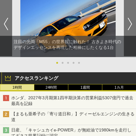
注目の光岡「M55」の世界観に触れた！ 古きよき時代の
デザインエッセンスを再現した相棒にしたくなる1台
●
●
●
●
●
アクセスランキング
1時間
24時間
1週間
1カ月
ホンダ、2027年3月期第1四半期決算の営業利益5307億円で過去
最高を記録
【まるも亜希子の「寄り道日和」】ディーゼルエンジンの生きる
道
日産、「キャシュカイe-POWER」が無給油で1980kmを走行し
てギネス世界記録に認定