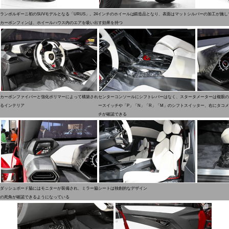
ランボルギーニ初のSUVモデルとなる「URUS」。24インチのホイールは鍛造品となり、表面はマットシルバーの加工が施
カーボンフィンは、ホイールハウス内のエアを吸い出す効果を持つ
カーボンファイバーと強化ポリマーによって構築され
センターコンソールにシフトレバーはなく、スタータ
メーターは複眼の
るインテリア
ースイッチや「P」「N」「R」「M」のシフトスイッ
ター、右にタコメ
チが確認できる
ダッシュボード脇にはモニターが装備され、ミラー脇
シートは独創的なデザイン
の死角が確認できるようになっている