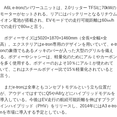
A6L e-tronのパワーユニットは、2.0リッター TFSIに70kWの
モーターがセットされる。リアにはバッテリーとなるリチウム
イオン電池が搭載され、EVモードでの走行可能距離は60㎞/h
での走行で80㎞と言う。
ボディーサイズは5020×1870×1460mm（全長×全幅×全
高）。エクステリアはe-tron専用のデザインを用いていて、e-tr
onの象徴でもあるメッキのバーが入った大型のグリルを備え
る。ボディーやシャシーは、軽量化のためにアルミやカーボン
を多く使用する。ボディーのおよそ10％にアルミが使われて
いて、これはスチールボディー比で15％軽量化されていると
言う。
まだe-tronは全車ともコンセプトモデルという立ち位置だ
が、アウディではすでにQ5やA8などにハイブリッドモデルを
導入している。今後はEV走行の航続可能距離を伸ばすプラグ
インハイブリッド（PHV）をリリースし、2014年にはA3 e-tro
nを市場に導入する予定としている。