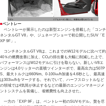
ペダル
ドアもカーボン製とし、軽量化が図られている
■
ベントレー
ベントレーが展示したのは新型エンジンを搭載した「コンチ
ネンタルGT V8」や、ジュネーブショーで初公開したSUV「E
XP 9F」。
コンチネンタルGT V8は、これまでのW12モデルに比べて約
40％の燃費改善に加え、CO
の排出量も大幅に削減した上で、
2
パフォーマンスはW12モデルに引けを取らない。新しいV8エ
ンジンは4.0リッターの直噴ツインターボで、最高出力は507P
S、最大トルクは660Nm。0-100㎞/h加速を4.6秒とし、最高速
は303㎞/hをマークする。それでいて、ハーフスロットルなど
の領域では4気筒が休止するなどの最新のエンジンマネージメ
ントシステムを装備し、省燃費性も向上させた。
一方の「EXP 9F」は、ベントレー初のSUVモデル。贅を尽