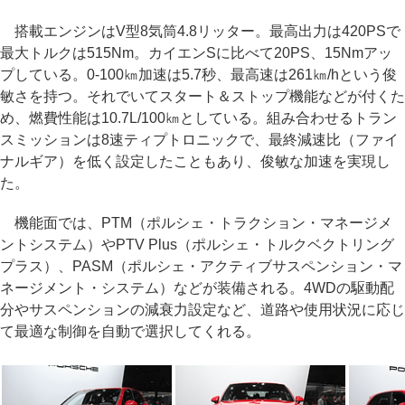
搭載エンジンはV型8気筒4.8リッター。最高出力は420PSで
最大トルクは515Nm。カイエンSに比べて20PS、15Nmアッ
プしている。0-100㎞加速は5.7秒、最高速は261㎞/hという俊
敏さを持つ。それでいてスタート＆ストップ機能などが付くた
め、燃費性能は10.7L/100㎞としている。組み合わせるトラン
スミッションは8速ティプトロニックで、最終減速比（ファイ
ナルギア）を低く設定したこともあり、俊敏な加速を実現し
た。
機能面では、PTM（ポルシェ・トラクション・マネージメ
ントシステム）やPTV Plus（ポルシェ・トルクベクトリング
プラス）、PASM（ポルシェ・アクティブサスペンション・マ
ネージメント・システム）などが装備される。4WDの駆動配
分やサスペンションの減衰力設定など、道路や使用状況に応じ
て最適な制御を自動で選択してくれる。