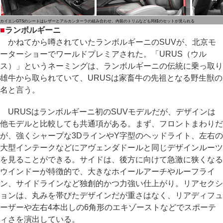
カイエンGTSのシートはレザーとアルカンターラの組み合わせ。内装のトリムなども同様のセットが見られる
■
ランボルギーニ
かねてから噂されていたランボルギーニのSUVが、北京モ
ーターショーでワールドプレミアされた。「URUS（ウル
ス）」というネーミングは、ランボルギーニの伝統に乗っ取り
雄牛から取られていて、URUSは家畜牛の先祖となる野生獣の
名と言う。
URUSはランボルギーニ初のSUVモデルだが、デザインは
他モデルと比較しても共通項がある。まず、フロントまわりだ
が、強くシャープな3DラインやY字型のヘッドライト、左右の
大型インテークなどにアヴェンダドールと同じデザインルーツ
を見ることができる。サイドは、後方に向けて急激に狭くなる
ウインドーが特徴的で、大きなホイールアーチやルーフライ
ン、サイドラインなど独創的かつ力強い仕上がり。リアセクシ
ョンは、丸みを帯びたデザインだが重さはなく、リアディフュ
ーザーや左右4本出しの6角形のエキゾーストなどでスポーテ
ィさを演出している。