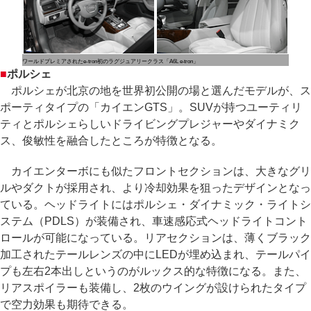
ワールドプレミアされたe-tron初のラグジュアリークラス「A6L e-tron」
■
ポルシェ
ポルシェが北京の地を世界初公開の場と選んだモデルが、ス
ポーティタイプの「カイエンGTS」。SUVが持つユーティリ
ティとポルシェらしいドライビングプレジャーやダイナミク
ス、俊敏性を融合したところが特徴となる。
カイエンターボにも似たフロントセクションは、大きなグリ
ルやダクトが採用され、より冷却効果を狙ったデザインとなっ
ている。ヘッドライトにはポルシェ・ダイナミック・ライトシ
ステム（PDLS）が装備され、車速感応式ヘッドライトコント
ロールが可能になっている。リアセクションは、薄くブラック
加工されたテールレンズの中にLEDが埋め込まれ、テールパイ
プも左右2本出しというのがルックス的な特徴になる。また、
リアスポイラーも装備し、2枚のウイングが設けられたタイプ
で空力効果も期待できる。