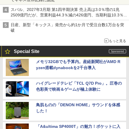
スバル、2027年3月期 第1四半期決算 売上高は3.0％増の1兆
2509億円だが、営業利益44.3％減の426億円、当期利益10.3％減
の492億円で増収減益
日産、新型「キックス」発売から約1か月で受注台数1万台を突
破
もっと見る
Special Site
メモリ32GBでも予算内。産経新聞社がAMD R
yzen搭載dynabookを2千台導入
ハイグレードテレビ「TCL Q7D Pro」。圧巻の
色彩美で映画＆ゲームが極上体験に
鳥肌ものの「DENON HOME」サウンドを体感
した！
「A&ultima SP4000T」の魅力！ポケットに入