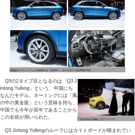
圧倒的なパフォーマンスを保持する「Q3 RS」。タイヤサイズは255/35 R20
Q3の2タイプ目となるのは「Q3 J
inlong Yufeng」という、中国にち
なんだモデル。ネーミングには「風
の中の黄金龍」という意味を持ち、
中国でも今年が辰年であることから
この名前が用いられた。
「Q3 Jinlong Yufeng」のアンベール
Q3 Jinlong Yufengのルーフにはカイトボードが積まれてい