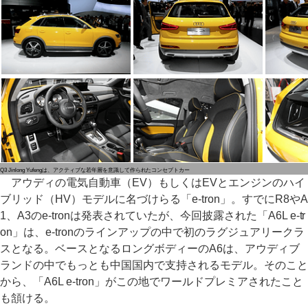
Q3 Jinlong Yufengは、アクティブな若年層を意識して作られたコンセプトカー
アウディの電気自動車（EV）もしくはEVとエンジンのハイ
ブリッド（HV）モデルに名づけらる「e-tron」。すでにR8やA
1、A3のe-tronは発表されていたが、今回披露された「A6L e-tr
on」は、e-tronのラインアップの中で初のラグジュアリークラ
スとなる。ベースとなるロングボディーのA6は、アウディブ
ランドの中でもっとも中国国内で支持されるモデル。そのこと
から、「A6L e-tron」がこの地でワールドプレミアされたこと
も頷ける。