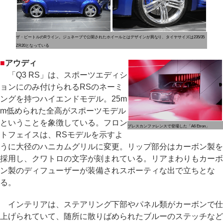
ザ・ビートルのRライン。ジュネーブで公開されたホイールとはデザインが異なり、タイヤサイズは235/35
ZR20となっている
■
アウディ
「Q3 RS」は、スポーツエディシ
ョンにのみ付けられるRSのネーミ
ングを持つハイエンドモデル。25m
m低められた全高がスポーツモデル
ということを象徴している。フロン
プレスカンファレンスで登場した「A6 Etron」
トフェイスは、RSモデルを示すよ
うに大径のハニカムグリルに変更。リップ部分はカーボン製を
採用し、クワトロの文字が刻まれている。リアまわりもカーボ
ン製のディフューザーが装備されスポーティな出で立ちとな
る。
インテリアは、ステアリング下部やパネル類がカーボンで仕
上げられていて、随所に散りばめられたブルーのステッチなど