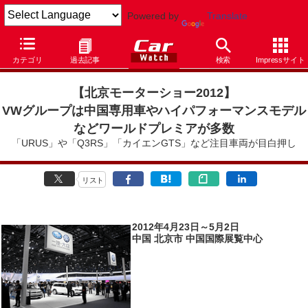
Powered by
Translate
Car Watch
イベント
北京ショー
2012
カテゴリ
過去記事
検索
Impressサイト
【北京モーターショー2012】
VWグループは中国専用車やハイパフォーマンスモデル
などワールドプレミアが多数
「URUS」や「Q3RS」「カイエンGTS」など注目車両が目白押し
リスト
2012年4月23日～5月2日
中国 北京市 中国国際展覧中心