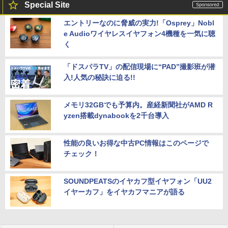
Special Site
エントリーなのに脅威の実力!「Osprey」Nobl
e Audioワイヤレスイヤフォン4機種を一気に聴
く
「ドスパラTV」の配信現場に“PAD”撮影班が潜
入!人気の秘訣に迫る!!
メモリ32GBでも予算内。産経新聞社がAMD R
yzen搭載dynabookを2千台導入
性能の良いお得な中古PC情報はこのページで
チェック！
SOUNDPEATSのイヤカフ型イヤフォン「UU2
イヤーカフ」をイヤカフマニアが語る