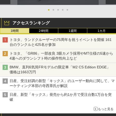
●
●
●
●
●
アクセスランキング
1時間
24時間
1週間
1カ月
トヨタ、ランドクルーザーの75周年を祝うイベントを開催 161
台のランクルと425名が参加
トヨタ、「GR86」一部改良 3眼カメラ採用やMT仕様の5速から
4速へのダウンシフト時の操作性向上など
BMW、直列6気筒FRモデルの限定車「M2 CS Edition EDGE」
価格は1663万円
日産、受注好調の新型「キックス」のユーザー動向に関して、マ
ーケティング本部の寺西章氏が解説
日産、新型「キックス」発売から約1か月で受注台数1万台を突
破
もっと見る