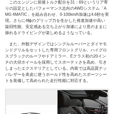
このエンジンに前後トルク配分を31：69というリア寄
りの設定としたパフォーマンス志向の4WDシステム「A
MG 4MATIC」を組み合わせ、0-100km/h加速は4.6秒を実
現。さらに4輪のグリップ力を生かした発進加速や高い
旋回性能、安定感ある立ち上がり加速により意のままに
操れるドライビングが楽しめるようなっている。
また、外観デザインではシングルルーバーとダイヤモ
ンドグリルをセットした専用フロントグリル、ハイグロ
スブラックのルーフやドアミラー、Eクラス初の20イン
チの大径ホイールを採用してスポーティさを高め、引き
しまったエクステリアとしている。内装では高品質ナッ
パレザーを表皮に使うホールド性を高めたスポーツシー
トを装備して高められた走行性能に対応する。