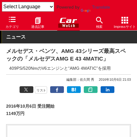
Powered by
Translate
Car Watch
自動車
メルセデス・ベンツ
E
カテゴリ
過去記事
検索
Impressサイト
ニュース
メルセデス・ベンツ、AMG 43シリーズ最高スペ
ックの「メルセデスAMG E 43 4MATIC」
409PS/520NmのV6エンジンと“AMG 4MATIC”を採用
編集部：佐久間 秀
2016年10月6日 21:03
リスト
2016年10月6日 受注開始
1149万円