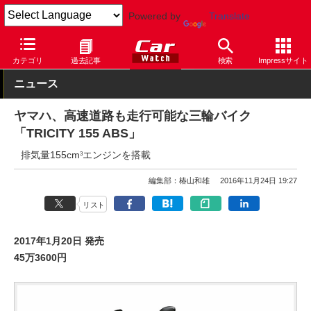
Powered by
Translate
Car Watch
モーターサイクル
ヤマハ
カテゴリ
過去記事
検索
Impressサイト
ニュース
ヤマハ、高速道路も走行可能な三輪バイク
「TRICITY 155 ABS」
排気量155cm
エンジンを搭載
3
編集部：椿山和雄
2016年11月24日 19:27
リスト
2017年1月20日 発売
45万3600円