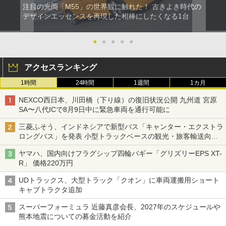
注目の光岡「M55」の世界観に触れた！ 古きよき時代の
デザインエッセンスを再現した相棒にしたくなる1台
●
●
●
●
●
アクセスランキング
1時間
24時間
1週間
1カ月
NEXCO西日本、川田橋（下り線）の復旧状況公開 九州道 宮原
SA〜八代ICで8月9日中に緊急車両を通行可能に
三菱ふそう、インドネシアで新型バス「キャンター・エクストラ
ロングバス」を発表 小型トラックベースの観光・旅客輸送向け
バス
ヤマハ、国内向けフラグシップ四輪バギー「グリズリーEPS XT-
R」 価格220万円
UDトラックス、大型トラック「クオン」に車両運搬用ショート
キャブトラクタ追加
スーパーフォーミュラ 近藤真彦会長、2027年のスケジュールや
熊本地震についての募金活動を紹介