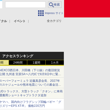
Impress サイト
全カテゴリ
イクル
イベント
アクセスランキング
時間
24時間
1週間
1カ月
NEXCO西日本、川田橋（下り線）の復旧状況
公開 九州道 宮原SA〜八代ICで8月9日中に緊急
車両を通行可能に
スーパーフォーミュラ 近藤真彦会長、2027年
のスケジュールや熊本地震についての募金活動
を紹介
UDトラックス、大型トラック「クオン」に車両
運搬用ショートキャブトラクタ追加
ヤマハ、国内向けフラグシップ四輪バギー「グ
リズリーEPS XT-R」 価格220万円