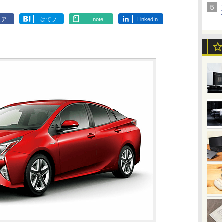
ェア
はてブ
note
LinkedIn