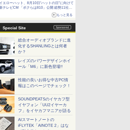
イエローハット、8月10日“ハットの日”に向けて
新テレビCM 「ボクらは810」公開 総勢11社
107名が参画
もっと見る
Special Site
総合オーディオブランドに進
化するSHANLINGとは何者
か？
レイズのパワーデザインホイ
ール「M6」に新色登場!!
性能の良いお得な中古PC情
報はこのページでチェック！
SOUNDPEATSのイヤカフ型
イヤフォン「UU2イヤーカ
フ」をイヤカフマニアが語る
AIスマートノートの
iFLYTEK「AINOTE 2」はな