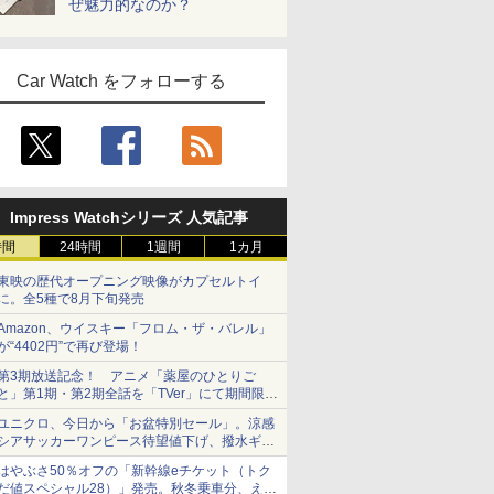
ぜ魅力的なのか？
Car Watch をフォローする
Impress Watchシリーズ 人気記事
時間
24時間
1週間
1カ月
東映の歴代オープニング映像がカプセルトイ
に。全5種で8月下旬発売
Amazon、ウイスキー「フロム・ザ・バレル」
が“4402円”で再び登場！
第3期放送記念！ アニメ「薬屋のひとりご
と」第1期・第2期全話を「TVer」にて期間限定
で順次無料配信開始
ユニクロ、今日から「お盆特別セール」。涼感
シアサッカーワンピース待望値下げ、撥水ギア
ショーツは1990円に
はやぶさ50％オフの「新幹線eチケット（トク
だ値スペシャル28）」発売。秋冬乗車分、えき