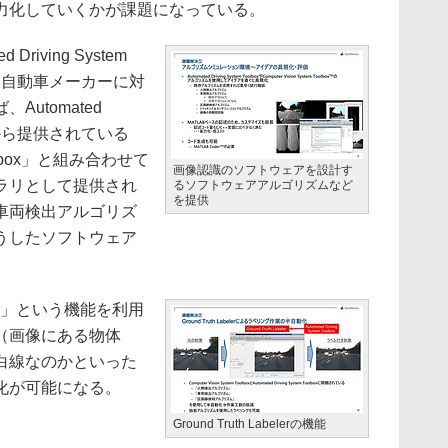
力化していくかが課題になっている。
riving System
能を自動車メーカーに対
utomated
xを従来から提供されている
 Toolbox」と組み合わせて
画像認識のソフトウェアを設計す
ラリとして提供され
るソフトウェアアルゴリズムなど
を提供
車両検出アルゴリズ
うしたソフトウェア
eler」という機能を利用
（画像にある物体
白線なのかといった
化が可能になる。
Ground Truth Labelerの機能