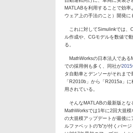
自動運転向けに、車両に実装さ
MATLABを利用することで効
ウェア上の手法のこと）開発にも
これに対してSimulinkでは
ル作成や、CGモデルを数値で
る。
MathWorksの日本法人であるM
での採用例も多く、同社が
20
タ自動車とデンソーがそれまで量
「R2010b」から「R2015
用されている。
そんなMATLABの最新版となる「
MathWorksでは1年に2回
の大規模アップデートが最後にア
ルファベットの“b”が付くバージ