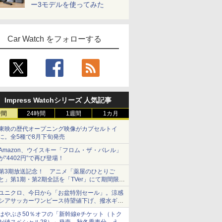
ー3モデルを使ってみた
Car Watch をフォローする
Impress Watchシリーズ 人気記事
時間
24時間
1週間
1カ月
東映の歴代オープニング映像がカプセルトイ
に。全5種で8月下旬発売
Amazon、ウイスキー「フロム・ザ・バレル」
が“4402円”で再び登場！
第3期放送記念！ アニメ「薬屋のひとりご
と」第1期・第2期全話を「TVer」にて期間限定
で順次無料配信開始
ユニクロ、今日から「お盆特別セール」。涼感
シアサッカーワンピース待望値下げ、撥水ギア
ショーツは1990円に
はやぶさ50％オフの「新幹線eチケット（トク