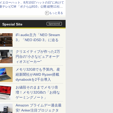
イエローハット、8月10日“ハットの日”に向けて
新テレビCM 「ボクらは810」公開 総勢11社
107名が参画
もっと見る
Special Site
iFi audio主力「NEO Stream
3」「NEO iDSD 3」に迫る
クリエイティブが作った2万
円台の“小さなピュアオーデ
ィオスピーカー”
メモリ32GBでも予算内。産
経新聞社がAMD Ryzen搭載
dynabookを2千台導入
お値段そのままでメモリ倍
増！メモリ32GBの「お得な
ゲーミングノート」
Amazon プライムデー過去最
安! Anker注目プロジェクタ