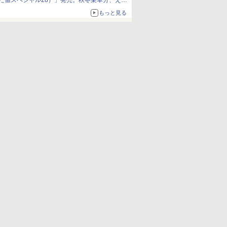
だ値スペシャル28）」発売。秋冬乗車分、えき
ねっと限定
もっと見る