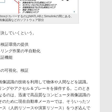
em ToolboxがカバーするのはMATLABとSimulinkの間にある、
る画像認識などのソフトウェア部分
決していくという。
ム検証環境の提供
ベリング作業の半自動化
検証機能
果の可視化、検証
像認識の技術を利用して物体や人間などを認識。
アリングやアクセル＆ブレーキを操作する。このとき
なるのは、迅速で高品質なコンピュータ画像認識の
そのために現在自動車メーカーでは、そういったソ
ース（人的リソースや演算リソース）をつぎ込んで