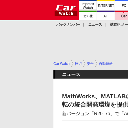
バックナンバー
ニュース
試乗記 メ
カスタム
Car Watch
技術
安全
自動運転
ニュース
MathWorks、MAT
転の統合開発環境を提
新バージョン「R2017a」で「Automa