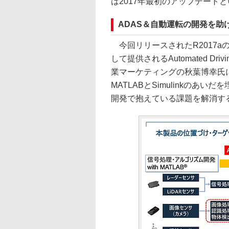
は2017年最初のアップデート
ADAS＆自動運転の開発を助けるAut
今回リリースされたR2017a
して提供されるAutomated Drivin
業マーケティングの秋葉博幸氏によれば、A
MATLABとSimulinkのあ
開発で抱えている課題を解消す