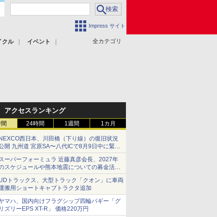
Impress サイト
全カテゴリ
イクル
イベント
アクセスランキング
時間
24時間
1週間
1カ月
NEXCO西日本、川田橋（下り線）の復旧状況
公開 九州道 宮原SA〜八代ICで8月9日中に緊急
車両を通行可能に
スーパーフォーミュラ 近藤真彦会長、2027年
のスケジュールや熊本地震についての募金活動
を紹介
UDトラックス、大型トラック「クオン」に車両
運搬用ショートキャブトラクタ追加
ヤマハ、国内向けフラグシップ四輪バギー「グ
リズリーEPS XT-R」 価格220万円