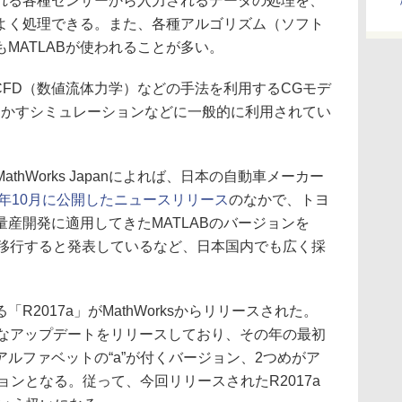
れる各種センサーから入力されるデータの処理を、
率よく処理できる。また、各種アルゴリズム（ソフト
MATLABが使われることが多い。
、CFD（数値流体力学）などの手法を利用するCGモデ
動かすシミュレーションなどに一般的に利用されてい
athWorks Japanによれば、日本の自動車メーカー
15年10月に公開したニュースリリース
のなかで、トヨ
産開発に適用してきたMATLABのバージョンを
a」に移行すると発表しているなど、日本国内でも広く採
R2017a」がMathWorksからリリースされた。
大規模なアップデートをリリースしており、その年の最初
ルファベットの“a”が付くバージョン、2つめがア
ョンとなる。従って、今回リリースされたR2017a