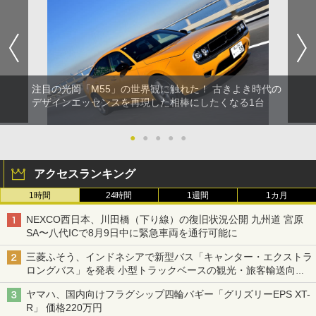
注目の光岡「M55」の世界観に触れた！ 古きよき時代の
デザインエッセンスを再現した相棒にしたくなる1台
●
●
●
●
●
アクセスランキング
1時間
24時間
1週間
1カ月
NEXCO西日本、川田橋（下り線）の復旧状況公開 九州道 宮原
SA〜八代ICで8月9日中に緊急車両を通行可能に
三菱ふそう、インドネシアで新型バス「キャンター・エクストラ
ロングバス」を発表 小型トラックベースの観光・旅客輸送向け
バス
ヤマハ、国内向けフラグシップ四輪バギー「グリズリーEPS XT-
R」 価格220万円