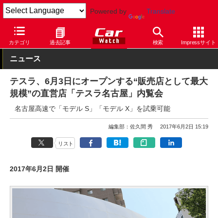
Powered by
Translate
Car Watch
自動車
テスラ
カテゴリ
過去記事
検索
Impressサイト
ニュース
テスラ、6月3日にオープンする“販売店として最大
規模”の直営店「テスラ名古屋」内覧会
名古屋高速で「モデル S」「モデル X」を試乗可能
編集部：佐久間 秀
2017年6月2日 15:19
リスト
2017年6月2日 開催