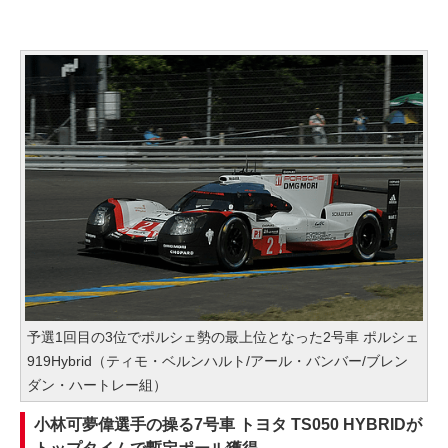
予選1回目の3位でポルシェ勢の最上位となった2号車 ポルシェ
919Hybrid（ティモ・ベルンハルト/アール・バンバー/ブレン
ダン・ハートレー組）
小林可夢偉選手の操る7号車 トヨタ TS050 HYBRIDが