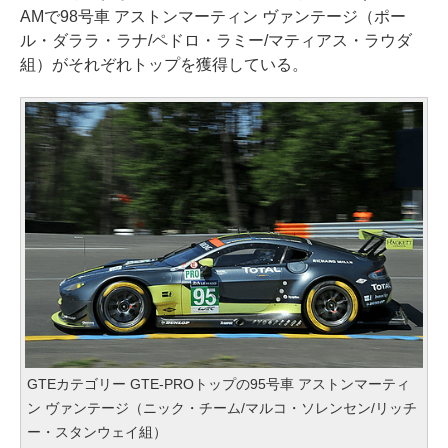
AMで98号車 アストンマーティン ヴァンテージ（ポー
ル・ダララ・ラナ/ペドロ・ラミー/マティアス・ラウダ
組）がそれぞれトップを獲得している。
GTEカテゴリー GTE-PROトップの95号車 アストンマーティ
ン ヴァンテージ（ニック・チーム/マルコ・ソレンセン/リッチ
ー・スタンウェイ組）