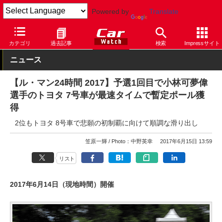
Powered by
Translate
Car Watch
モータースポーツ
その他
カテゴリ
過去記事
検索
Impressサイト
ニュース
【ル・マン24時間 2017】予選1回目で小林可夢偉
選手のトヨタ 7号車が最速タイムで暫定ポール獲
得
2位もトヨタ 8号車で悲願の初制覇に向けて順調な滑り出し
笠原一輝
Photo：中野英幸
2017年6月15日 13:59
リスト
2017年6月14日（現地時間）開催