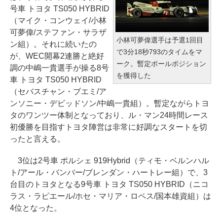
号車 トヨタ TS050 HYBRID
（マイク・コンウェイ/小林
可夢偉/ステファン・サラザ
小林可夢偉選手は予選1回目
ン組）。それに続いたの
で3分18秒793のタイムをマ
が、WEC開幕2連勝と絶好
ーク。暫定ポールポジション
調の中嶋一貴選手が操る8号
を獲得した
車 トヨタ TS050 HYBRID
（セバスチャン・ブエミ/ア
ンソニー・デビッドソン/中嶋一貴組）。暫定ながらトヨ
タのワンツー体制となっており、ル・マン24時間レース
初優勝を目指すトヨタ陣営は非常に好調なスタートを切
ったと言える。
3位は2号車 ポルシェ 919Hybrid（ティモ・ベルンハル
ト/アール・バンバー/ブレンダン・ハートレー組）で、3
台目のトヨタとなる9号車 トヨタ TS050 HYBRID（ニコ
ラス・ラピエール/ホセ・マリア・ロペス/国本雄資組）は
4位となった。