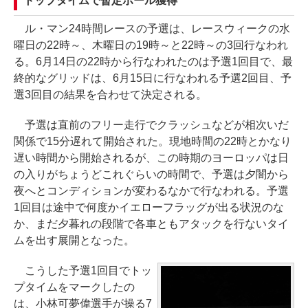
トップタイムで暫定ポール獲得
ル・マン24時間レースの予選は、レースウィークの水
曜日の22時～、木曜日の19時～と22時～の3回行なわれ
る。6月14日の22時から行なわれたのは予選1回目で、最
終的なグリッドは、6月15日に行なわれる予選2回目、予
選3回目の結果を合わせて決定される。
予選は直前のフリー走行でクラッシュなどが相次いだ
関係で15分遅れて開始された。現地時間の22時とかなり
遅い時間から開始されるが、この時期のヨーロッパは日
の入りがちょうどこれぐらいの時間で、予選は夕闇から
夜へとコンディションが変わるなかで行なわれる。予選
1回目は途中で何度かイエローフラッグが出る状況のな
か、まだ夕暮れの段階で各車ともアタックを行ないタイ
ムを出す展開となった。
こうした予選1回目でトッ
プタイムをマークしたの
は、小林可夢偉選手が操る7