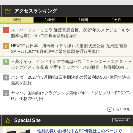
アクセスランキング
1時間
24時間
1週間
1カ月
スーパーフォーミュラ 近藤真彦会長、2027年のスケジュールや
熊本地震についての募金活動を紹介
NEXCO西日本、川田橋（下り線）の復旧状況公開 九州道 宮原
SA〜八代ICで8月9日中に緊急車両を通行可能に
三菱ふそう、インドネシアで新型バス「キャンター・エクストラ
ロングバス」を発表 小型トラックベースの観光・旅客輸送向け
バス
ホンダ、2027年3月期第1四半期決算の営業利益5307億円で過去
最高を記録
ヤマハ、国内向けフラグシップ四輪バギー「グリズリーEPS XT-
R」 価格220万円
もっと見る
Special Site
性能の良いお得な中古PC情報はこのページで