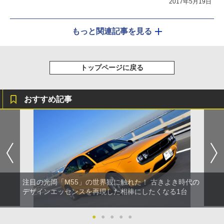
2017年5月19日
もっと関連記事を見る
トップページに戻る
おすすめ記事
注目の光岡「M55」の世界観に触れた！ 古きよき時代の
デザインエッセンスを再現した相棒にしたくなる1台
●
●
●
●
●