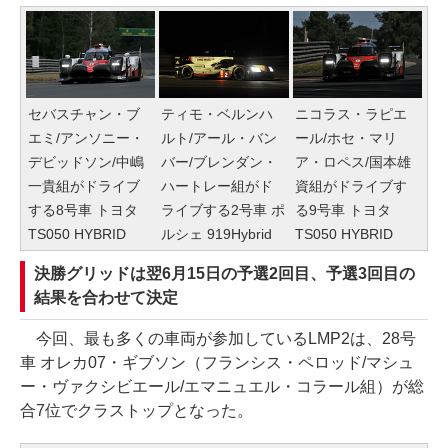
セバスチャン・ブ
ティモ・ベルンハ
ニコラス・ラピエ
エミ/アンソニー・
ルト/アール・バン
ール/ホセ・マリ
デビッドソン/中嶋
バー/ブレンダン・
ア・ロペス/国本雄
一貴組がドライブ
ハートレー組がド
資組がドライブす
する8号車 トヨタ
ライブする2号車 ポ
る9号車 トヨタ
TS050 HYBRID
ルシェ 919Hybrid
TS050 HYBRID
決勝グリッドは翌6月15日の予選2回目、予選3回目の
結果を合わせて決定
今回、最も多くの車両が参加しているLMP2は、28号
車 オレカ07・ギブソン（フランシス・ペロッド/マシュ
ー・ヴァクシビエール/エマニュエル・コラール組）が総
合7位でクラストップとなった。