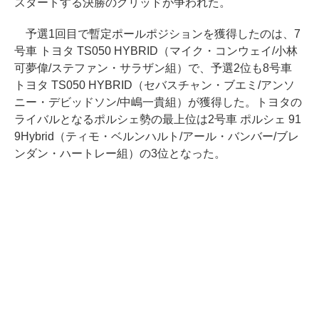
スタートする決勝のグリッドが争われた。
予選1回目で暫定ポールポジションを獲得したのは、7
号車 トヨタ TS050 HYBRID（マイク・コンウェイ/小林
可夢偉/ステファン・サラザン組）で、予選2位も8号車
トヨタ TS050 HYBRID（セバスチャン・ブエミ/アンソ
ニー・デビッドソン/中嶋一貴組）が獲得した。トヨタの
ライバルとなるポルシェ勢の最上位は2号車 ポルシェ 91
9Hybrid（ティモ・ベルンハルト/アール・バンバー/ブレ
ンダン・ハートレー組）の3位となった。