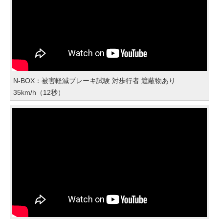
N-BOX：被害軽減ブレーキ試験 対歩行者 遮蔽物あり
35km/h（12秒）