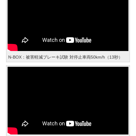
N-BOX：被害軽減ブレーキ試験 対停止車両50km/h（13秒）