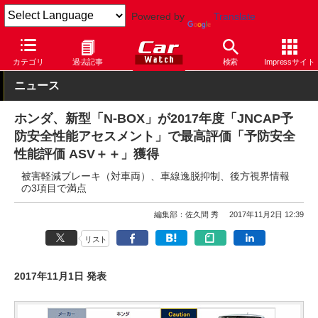
Powered by
Translate
Car Watch
自動車
ホンダ
N-BOX
カテゴリ
過去記事
検索
Impressサイト
ニュース
ホンダ、新型「N-BOX」が2017年度「JNCAP予
防安全性能アセスメント」で最高評価「予防安全
性能評価 ASV＋＋」獲得
被害軽減ブレーキ（対車両）、車線逸脱抑制、後方視界情報
の3項目で満点
編集部：佐久間 秀
2017年11月2日 12:39
リスト
2017年11月1日 発表