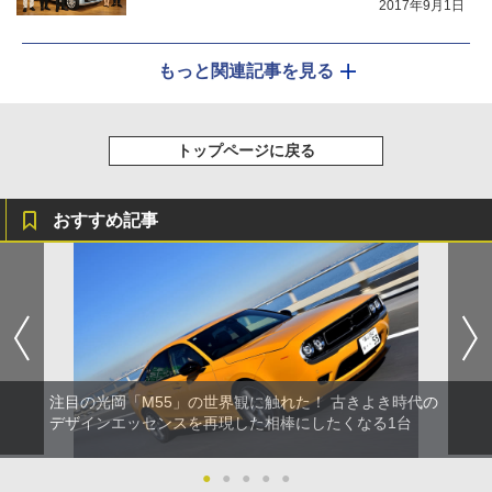
2017年9月1日
もっと関連記事を見る
トップページに戻る
おすすめ記事
注目の光岡「M55」の世界観に触れた！ 古きよき時代の
デザインエッセンスを再現した相棒にしたくなる1台
●
●
●
●
●