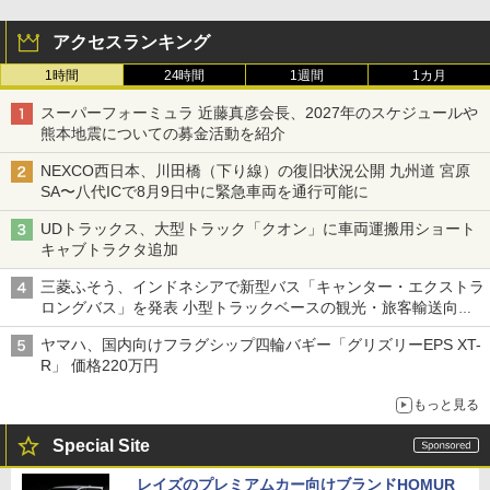
アクセスランキング
1時間
24時間
1週間
1カ月
スーパーフォーミュラ 近藤真彦会長、2027年のスケジュールや
熊本地震についての募金活動を紹介
NEXCO西日本、川田橋（下り線）の復旧状況公開 九州道 宮原
SA〜八代ICで8月9日中に緊急車両を通行可能に
UDトラックス、大型トラック「クオン」に車両運搬用ショート
キャブトラクタ追加
三菱ふそう、インドネシアで新型バス「キャンター・エクストラ
ロングバス」を発表 小型トラックベースの観光・旅客輸送向け
バス
ヤマハ、国内向けフラグシップ四輪バギー「グリズリーEPS XT-
R」 価格220万円
もっと見る
Special Site
レイズのプレミアムカー向けブランドHOMUR