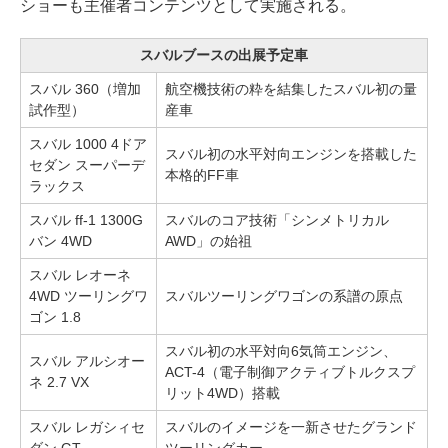
ショーも主催者コンテンツとして実施される。
スバルブースの出展予定車
スバル 360（増加
航空機技術の粋を結集したスバル初の量
試作型）
産車
スバル 1000 4ドア
スバル初の水平対向エンジンを搭載した
セダン スーパーデ
本格的FF車
ラックス
スバル ff-1 1300G
スバルのコア技術「シンメトリカル
バン 4WD
AWD」の始祖
スバル レオーネ
4WD ツーリングワ
スバルツーリングワゴンの系譜の原点
ゴン 1.8
スバル初の水平対向6気筒エンジン、
スバル アルシオー
ACT-4（電子制御アクティブトルクスプ
ネ 2.7 VX
リット4WD）搭載
スバル レガシィセ
スバルのイメージを一新させたグランド