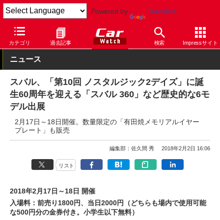
Powered by
Translate
Car Watch
自動車
スバル
その他
カテゴリ
過去記事
検索
Impressサイト
ニュース
スバル、「第10回 ノスタルジック2デイズ」に誕
生60周年を迎える「スバル 360」など歴史的な6モ
デル出展
2月17日～18日開催。数量限定の「有田焼メモリアルイヤー
プレート」も販売
編集部：佐久間 秀
2018年2月2日 16:06
リスト
2018年2月17日～18日 開催
入場料：前売り1800円、当日2000円（どちらも場内で使用可能
な500円分の金券付き。小学生以下無料）