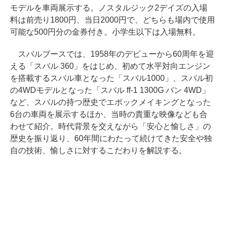
モデルを車両展示する。ノスタルジック2デイズの入場
料は前売り1800円、当日2000円で、どちらも場内で使用
可能な500円分の金券付き。小学生以下は入場無料。
スバルブースでは、1958年のデビューから60周年を迎
える「スバル 360」をはじめ、初めて水平対向エンジン
を搭載するスバル車となった「スバル1000」、スバル初
の4WDモデルとなった「スバル ff-1 1300G バン 4WD」
など、スバルの持つ歴史でエポックメイキングとなった
6台の車両を展示するほか、当時の貴重な映像なども合
わせて紹介。時代背景を交えながら「安心と愉しさ」の
歴史を振り返り、60年間にわたって続けてきた安全や独
自の技術、愉しさに対するこだわりを解説する。