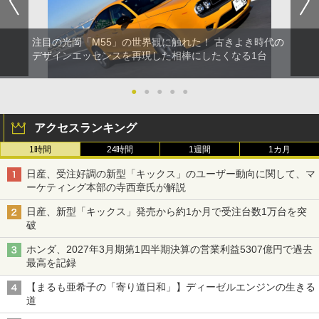
注目の光岡「M55」の世界観に触れた！ 古きよき時代の
デザインエッセンスを再現した相棒にしたくなる1台
●
●
●
●
●
アクセスランキング
1時間
24時間
1週間
1カ月
日産、受注好調の新型「キックス」のユーザー動向に関して、マ
ーケティング本部の寺西章氏が解説
日産、新型「キックス」発売から約1か月で受注台数1万台を突
破
ホンダ、2027年3月期第1四半期決算の営業利益5307億円で過去
最高を記録
【まるも亜希子の「寄り道日和」】ディーゼルエンジンの生きる
道