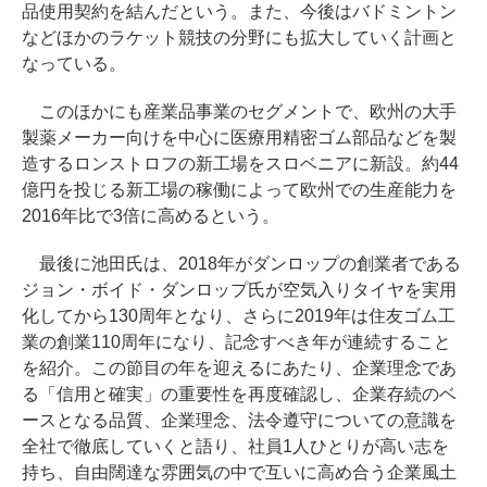
品使用契約を結んだという。また、今後はバドミントン
などほかのラケット競技の分野にも拡大していく計画と
なっている。
このほかにも産業品事業のセグメントで、欧州の大手
製薬メーカー向けを中心に医療用精密ゴム部品などを製
造するロンストロフの新工場をスロベニアに新設。約44
億円を投じる新工場の稼働によって欧州での生産能力を
2016年比で3倍に高めるという。
最後に池田氏は、2018年がダンロップの創業者である
ジョン・ボイド・ダンロップ氏が空気入りタイヤを実用
化してから130周年となり、さらに2019年は住友ゴム工
業の創業110周年になり、記念すべき年が連続すること
を紹介。この節目の年を迎えるにあたり、企業理念であ
る「信用と確実」の重要性を再度確認し、企業存続のベ
ースとなる品質、企業理念、法令遵守についての意識を
全社で徹底していくと語り、社員1人ひとりが高い志を
持ち、自由闊達な雰囲気の中で互いに高め合う企業風土