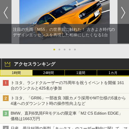
注目の光岡「M55」の世界観に触れた！ 古きよき時代の
デザインエッセンスを再現した相棒にしたくなる1台
●
●
●
●
●
アクセスランキング
1時間
24時間
1週間
1カ月
トヨタ、ランドクルーザーの75周年を祝うイベントを開催 161
台のランクルと425名が参加
トヨタ、「GR86」一部改良 3眼カメラ採用やMT仕様の5速から
4速へのダウンシフト時の操作性向上など
BMW、直列6気筒FRモデルの限定車「M2 CS Edition EDGE」
価格は1663万円
日産、受注好調の新型「キックス」のユーザー動向に関して、マ