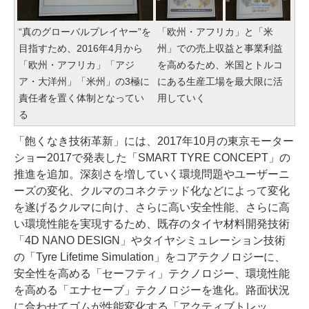
“真のグローバルプレイヤー”を
「欧州・アフリカ」と「米
目指すため、2016年4月から
州」での売上収益と事業利益
「欧州・アフリカ」「アジ
を高めるため、米国とトルコ
ア・大洋州」「米州」の3極に
にある生産工場を最大限に活
責任者を置く体制となってい
用していく
る
「飽くなき技術革新」には、2017年10月の東京モーター
ショー2017で発表した「SMART TYRE CONCEPT」の
推進を追加。深刻さを増していく環境問題やユーザーニ
ーズの変化、クルマのコネクテッド化などによって変化
を遂げるクルマに向け、さらに高い安全性能、さらに高
い環境性能を実現するため、既存のタイヤ材料開発技術
「4D NANO DESIGN」やタイヤシミュレーション技術
の「Tyre Lifetime Simulation」をコアテクノロジーに、
安全性を高める「セーフティ」テクノロジー、環境性能
を高める「エナセーブ」テクノロジーを進化。路面状況
に合わせてゴムが性能変化する「アクティブトレッ