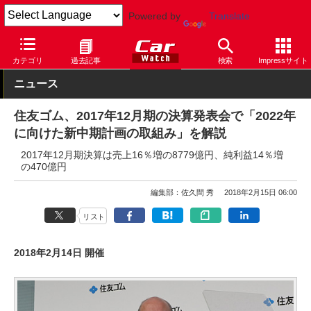
Powered by
Translate
Car Watch
タイヤ
ダンロップ
その他
カテゴリ
過去記事
検索
Impressサイト
ニュース
住友ゴム、2017年12月期の決算発表会で「2022年
に向けた新中期計画の取組み」を解説
2017年12月期決算は売上16％増の8779億円、純利益14％増
の470億円
編集部：佐久間 秀
2018年2月15日 06:00
リスト
2018年2月14日 開催