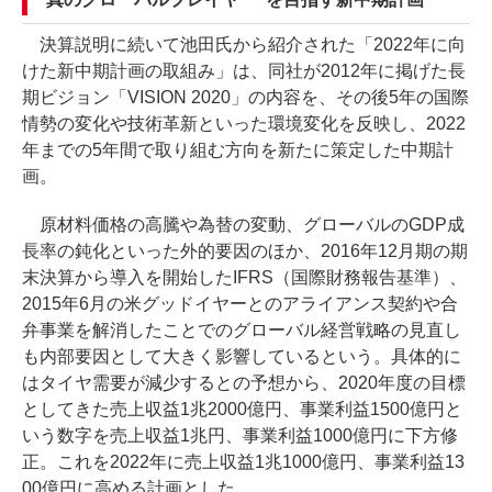
決算説明に続いて池田氏から紹介された「2022年に向
けた新中期計画の取組み」は、同社が2012年に掲げた長
期ビジョン「VISION 2020」の内容を、その後5年の国際
情勢の変化や技術革新といった環境変化を反映し、2022
年までの5年間で取り組む方向を新たに策定した中期計
画。
原材料価格の高騰や為替の変動、グローバルのGDP成
長率の鈍化といった外的要因のほか、2016年12月期の期
末決算から導入を開始したIFRS（国際財務報告基準）、
2015年6月の米グッドイヤーとのアライアンス契約や合
弁事業を解消したことでのグローバル経営戦略の見直し
も内部要因として大きく影響しているという。具体的に
はタイヤ需要が減少するとの予想から、2020年度の目標
としてきた売上収益1兆2000億円、事業利益1500億円と
いう数字を売上収益1兆円、事業利益1000億円に下方修
正。これを2022年に売上収益1兆1000億円、事業利益13
00億円に高める計画とした。