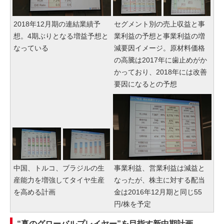
2018年12月期の連結業績予
セグメント別の売上収益と事
想。4期ぶりとなる増益予想と
業利益の予想と事業利益の増
なっている
減要因イメージ。原材料価格
の高騰は2017年に歯止めがか
かっており、2018年には改善
要因になるとの予想
中国、トルコ、ブラジルの生
事業利益、営業利益は減益と
産能力を増強してタイヤ生産
なったが、株主に対する配当
を高める計画
金は2016年12月期と同じ55
円/株を予定
“真のグローバルプレイヤー”を目指す新中期計画