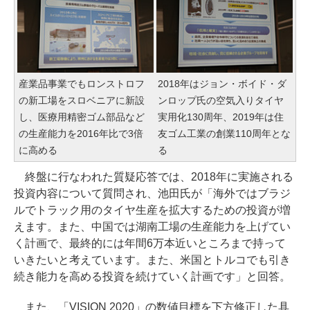
産業品事業でもロンストロフ
2018年はジョン・ボイド・ダ
の新工場をスロベニアに新設
ンロップ氏の空気入りタイヤ
し、医療用精密ゴム部品など
実用化130周年、2019年は住
の生産能力を2016年比で3倍
友ゴム工業の創業110周年とな
に高める
る
終盤に行なわれた質疑応答では、2018年に実施される
投資内容について質問され、池田氏が「海外ではブラジ
ルでトラック用のタイヤ生産を拡大するための投資が増
えます。また、中国では湖南工場の生産能力を上げてい
く計画で、最終的には年間6万本近いところまで持って
いきたいと考えています。また、米国とトルコでも引き
続き能力を高める投資を続けていく計画です」と回答。
また、「VISION 2020」の数値目標を下方修正した具