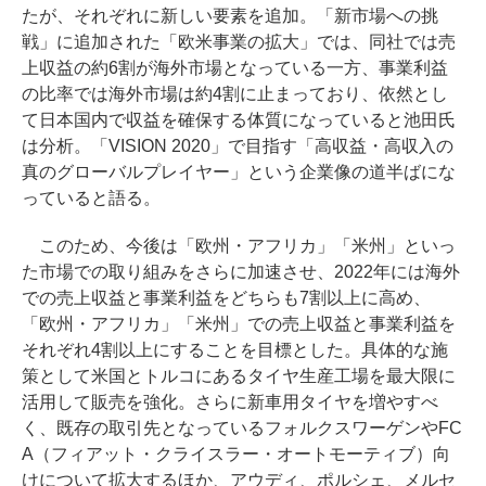
たが、それぞれに新しい要素を追加。「新市場への挑
戦」に追加された「欧米事業の拡大」では、同社では売
上収益の約6割が海外市場となっている一方、事業利益
の比率では海外市場は約4割に止まっており、依然とし
て日本国内で収益を確保する体質になっていると池田氏
は分析。「VISION 2020」で目指す「高収益・高収入の
真のグローバルプレイヤー」という企業像の道半ばにな
っていると語る。
このため、今後は「欧州・アフリカ」「米州」といっ
た市場での取り組みをさらに加速させ、2022年には海外
での売上収益と事業利益をどちらも7割以上に高め、
「欧州・アフリカ」「米州」での売上収益と事業利益を
それぞれ4割以上にすることを目標とした。具体的な施
策として米国とトルコにあるタイヤ生産工場を最大限に
活用して販売を強化。さらに新車用タイヤを増やすべ
く、既存の取引先となっているフォルクスワーゲンやFC
A（フィアット・クライスラー・オートモーティブ）向
けについて拡大するほか、アウディ、ポルシェ、メルセ