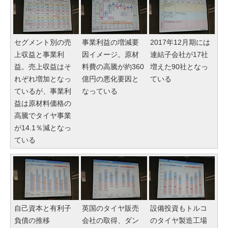
セグメント別の売
事業利益の増減要
2017年12月期には
上収益と事業利
因イメージ。原材
連結子会社が17社
益。売上収益はそ
料費の高騰が約360
増えた90社となっ
れぞれ増加となっ
億円の悪化要因と
ている
ているが、事業利
なっている
益は原材料価格の
高騰でタイヤ事業
が14.1％減となっ
ている
自己資本と有利子
英国のタイヤ販売
設備投資もトルコ
負債の推移
会社の取得、ダン
のタイヤ製造工場