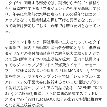
タイヤに関連する部分では、期初から天然ゴム価格や
石油系原材料である「ブタジェン」の相場が高騰してお
り、年央に急騰前の水準に戻ったものの通年ではコスト
アップとなって営業利益を押し下げる要因となった。一
方で為替は安定しており、通年では増収要因となってい
る。
セグメント別では、同社事業の主力となっているタイ
ヤ事業で、国内の自動車生産台数が増加となり、低燃費
タイヤなどの高付加価値商品の納入拡大に取り組んだこ
とで国内新車タイヤの売上収益が拡大。国内市販用タイ
ヤでもダンロップブランドの低燃費タイヤ「エナセー
ブ」、特殊吸音スポンジ採用の「LE MANS V」などで拡
販を推進し、ファルケンブランドでは「レッドブル・エ
アレース」の千葉大会に協賛するといった活動でブラン
ド認知度を高め、プレミアム商品である「AZENIS FK45
3」などの販売を推進。さらに降雪の影響でスタッドレ
スタイヤの「WINTER MAXX 02」の出荷が好調に推移す
るなど売上収益が拡大。