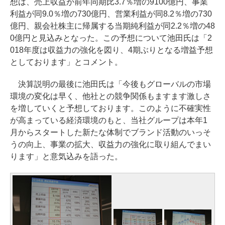
想は、売上収益が前年同期比3.7％増の9100億円、事業
利益が同9.0％増の730億円、営業利益が同8.2％増の730
億円、親会社株主に帰属する当期純利益が同2.2％増の48
0億円と見込みとなった。この予想について池田氏は「2
018年度は収益力の強化を図り、4期ぶりとなる増益予想
としております」とコメント。
決算説明の最後に池田氏は「今後もグローバルの市場
環境の変化は早く、他社との競争関係もますます激しさ
を増していくと予想しております。このように不確実性
が高まっている経済環境のもと、当社グループは本年1
月からスタートした新たな体制でブランド活動のいっそ
うの向上、事業の拡大、収益力の強化に取り組んでまい
ります」と意気込みを語った。