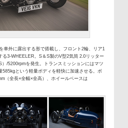
を車外に露出する形で搭載し、フロント2輪、リア1
-WHEELER。S＆S製のV型2気筒 2.0リッター
S）/5200rpmを発生。トランスミッションにはマツ
量585kgという軽量ボディを軽快に加速させる。ボ
105mm（全長×全幅×全高）、ホイールベースは