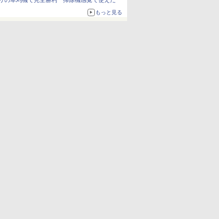
リの草刈機で完全勝利 掃除機感覚で使えた
もっと見る