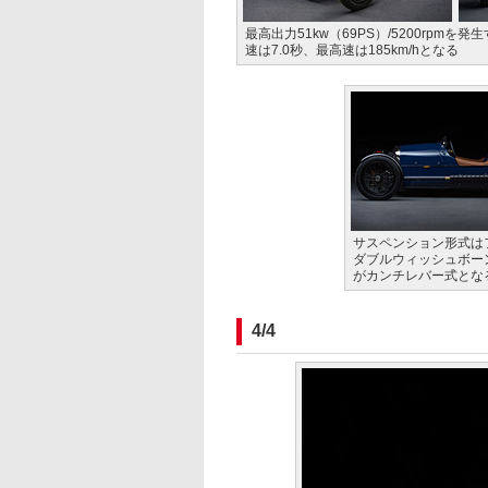
最高出力51kw（69PS）/5200rpmを発
速は7.0秒、最高速は185km/hとなる
サスペンション形式は
ダブルウィッシュボー
がカンチレバー式とな
4/4