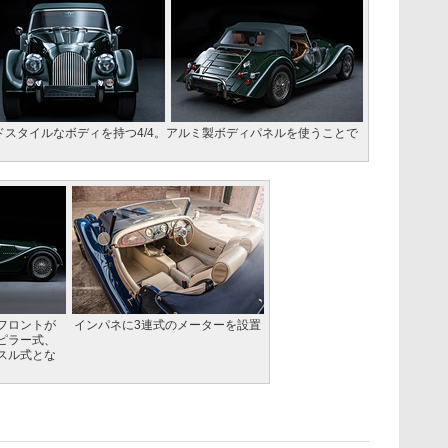
スタイルなボディを持つ4/4。アルミ製ボディパネルを使うことで
フロントが
インパネに3連式のメーターを設置
ピラー式、
スル式とな