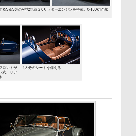
生するS＆S製のV型2気筒 2.0リッターエンジンを搭載。0-100km/h加
フロントが
2人分のシートを備える
ン式、リア
る