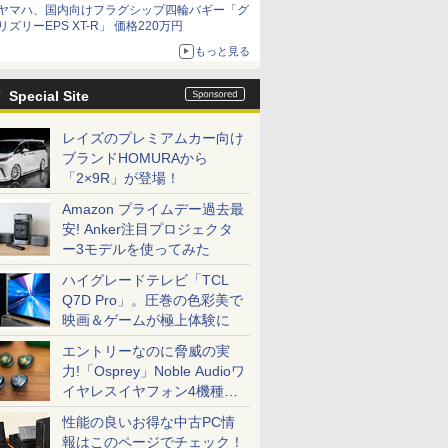
ヤマハ、国内向けフラグシップ四輪バギー「グ
リズリーEPS XT-R」 価格220万円
もっと見る
Special Site
レイズのプレミアムカー向け
ブランドHOMURAから
「2×9R」が登場！
Amazon プライムデー過去最
安! Anker注目プロジェクタ
ー3モデルを使ってみた
ハイグレードテレビ「TCL
Q7D Pro」。圧巻の色彩美で
映画＆ゲームが極上体験に
エントリーなのに脅威の実
力!「Osprey」Noble Audioワ
イヤレスイヤフォン4機種を
一気に聴く
性能の良いお得な中古PC情
報はこのページでチェック！