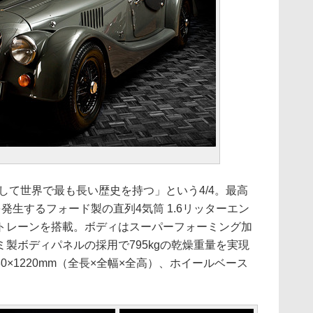
して世界で最も長い歴史を持つ」という4/4。最高
rpmを発生するフォード製の直列4気筒 1.6リッターエン
ートレーンを搭載。ボディはスーパーフォーミング加
製ボディパネルの採用で795kgの乾燥重量を実現
30×1220mm（全長×全幅×全高）、ホイールベース