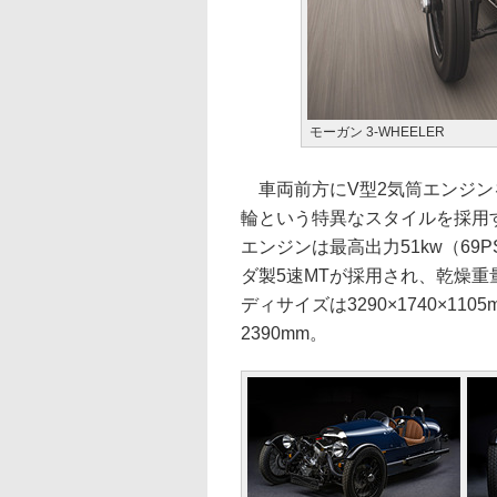
モーガン 3-WHEELER
車両前方にV型2気筒エンジン
輪という特異なスタイルを採用する3
エンジンは最高出力51kw（69P
ダ製5速MTが採用され、乾燥重
ディサイズは3290×1740×1
2390mm。