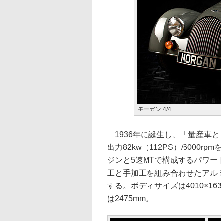
モーガン 4/4
1936年に誕生し、「量産車と
出力82kw（112PS）/6000
ジンと5速MTで構成するパワ
工と手加工を組み合わせたアルミ
する。ボディサイズは4010×16
は2475mm。