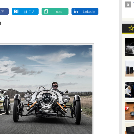
ェア
はてブ
note
LinkedIn
始