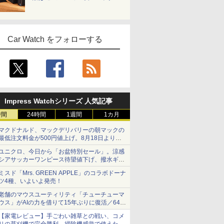
Car Watch をフォローする
Impress Watchシリーズ 人気記事
時間
24時間
1週間
1カ月
マクドナルド、マックデリバリーの朝マックの
最低注文料金が500円値上げ。8月18日より
1,500円から受付
ユニクロ、今日から「お盆特別セール」。涼感
シアサッカーワンピース待望値下げ、撥水ギア
ショーツは1990円に
ミスド「Mrs. GREEN APPLE」のコラボドーナ
ツ4種、いよいよ発売！
老舗のマウスユーティリティ「チューチューマ
ウス」がAIの力を借りて15年ぶりに復活／64bit
化、Windows 10/11、「Chrome」も走り回
【家電レビュー】手ごわい雑草との戦い、コメ
る。復活記念で2026年末まで500円