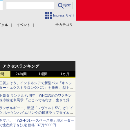
Impress サイト
全カテゴリ
イクル
イベント
アクセスランキング
時間
24時間
1週間
1カ月
三菱ふそう、インドネシアで新型バス「キャン
ター・エクストラロングバス」を発表 小型トラ
ックベースの観光・旅客輸送向けバス
トヨタ ランクル75周年、WHO認定のワクチン
保冷輸送車展示 「どこへでも行き、生きて帰っ
てこられる」ランドクルーザーで命をつなぐ
ランボルギーニ、新型「レヴェルトSV」がドイ
ツ ホッケンハイムリンクの最速ラップタイムを
記録
ヤマハ、「YZF-R6レースベース車」現オーダー
で生産終了を決定 価格137万5000円