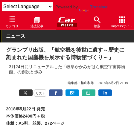
Powered by
Translate
Car Watch
技術
その他
カテゴリ
過去記事
検索
Impressサイト
ニュース
グランプリ出版、「航空機を後世に遺す～歴史に
刻まれた国産機を展示する博物館づくり～」
3月24日にリニューアルした「岐阜かかみがはら航空宇宙博物
館」の創設と歩み
編集部：椿山和雄
2018年5月2日 21:19
リスト
2018年5月22日 発売
本体価格2400円＋税
体裁：A5判、並製、272ページ