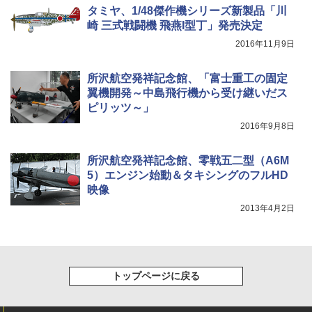
タミヤ、1/48傑作機シリーズ新製品「川
崎 三式戦闘機 飛燕I型丁」発売決定
2016年11月9日
所沢航空発祥記念館、「富士重工の固定
翼機開発～中島飛行機から受け継いだス
ピリッツ～」
2016年9月8日
所沢航空発祥記念館、零戦五二型（A6M
5）エンジン始動＆タキシングのフルHD
映像
2013年4月2日
トップページに戻る