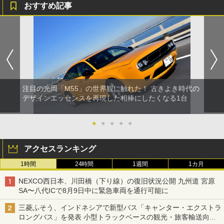
おすすめ記事
注目の光岡「M55」の世界観に触れた！ 古きよき時代の
デザインエッセンスを再現した相棒にしたくなる1台
●
●
●
●
●
アクセスランキング
1時間
24時間
1週間
1カ月
NEXCO西日本、川田橋（下り線）の復旧状況公開 九州道 宮原
SA〜八代ICで8月9日中に緊急車両を通行可能に
三菱ふそう、インドネシアで新型バス「キャンター・エクストラ
ロングバス」を発表 小型トラックベースの観光・旅客輸送向け