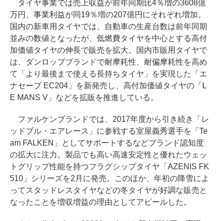
タイヤ事業では売上収益が前年同期比4％増の3608億
万円、事業利益が同19％増の207億円にそれぞれ増加。
国内の新車用タイヤでは、自動車の生産台数は前年同期
並みの数値となったが、低燃費タイヤを中心とする高付
加価値タイヤの伸長で販売を拡大。国内市販用タイヤで
は、ダンロップブランドで耐摩耗性、耐偏摩耗性を高め
て「より最後まで使える長持ちタイヤ」を実現した「エ
ナセーブ EC204」を新発売し、高付加価値タイヤの「L
E MANS V」などを拡販を推進している。
ファルケンブランドでは、2017年度から引き続き「レ
ッドブル・エアレース」に参戦する室屋義秀選手を「Te
am FALKEN」としてサポートするなどブランド認知度
の拡大に注力。製品でも高い高速安定性と優れたウェッ
トグリップ性能を持つフラグシップタイヤ「AZENIS FK
510」シリーズを2月に発売。このほか、年初の降雪によ
ってスタッドレスタイヤなどの冬タイヤが好調な販売と
なったことを増収増益の理由としてアピールした。