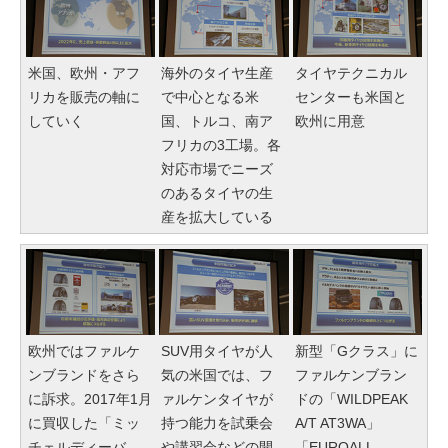
米国、欧州・アフ
海外のタイヤ生産
タイヤテクニカル
リカを販売の軸に
で中心となる米
センターも米国と
していく
国、トルコ、南ア
欧州に用意
フリカの3工場。各
対応市場でニーズ
のあるタイヤの生
産を拡大している
欧州ではファルケ
SUV用タイヤが人
新型「Gクラス」に
ンブランドをさら
気の米国では、フ
ファルケンブラン
に訴求。2017年1月
ァルケンタイヤが
ドの「WILDPEAK
に買収した「ミッ
持つ能力を試乗会
A/T AT3WA」
チェルディーバ
や講習会などの開
「EUROALL