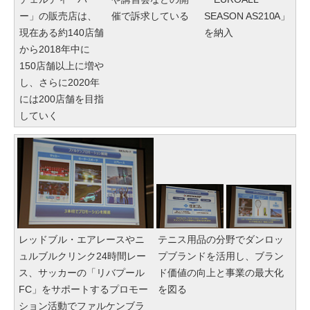
ー」の販売店は、
催で訴求している
SEASON AS210A」
現在ある約140店舗
を納入
から2018年中に
150店舗以上に増や
し、さらに2020年
には200店舗を目指
していく
レッドブル・エアレースやニ
テニス用品の分野でダンロッ
ュルブルクリンク24時間レー
プブランドを活用し、ブラン
ス、サッカーの「リバプール
ド価値の向上と事業の最大化
FC」をサポートするプロモー
を図る
ション活動でファルケンブラ