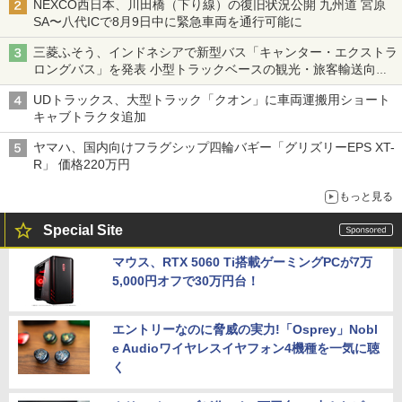
NEXCO西日本、川田橋（下り線）の復旧状況公開 九州道 宮原
SA〜八代ICで8月9日中に緊急車両を通行可能に
三菱ふそう、インドネシアで新型バス「キャンター・エクストラ
ロングバス」を発表 小型トラックベースの観光・旅客輸送向け
バス
UDトラックス、大型トラック「クオン」に車両運搬用ショート
キャブトラクタ追加
ヤマハ、国内向けフラグシップ四輪バギー「グリズリーEPS XT-
R」 価格220万円
もっと見る
Special Site
マウス、RTX 5060 Ti搭載ゲーミングPCが7万
5,000円オフで30万円台！
エントリーなのに脅威の実力!「Osprey」Nobl
e Audioワイヤレスイヤフォン4機種を一気に聴
く