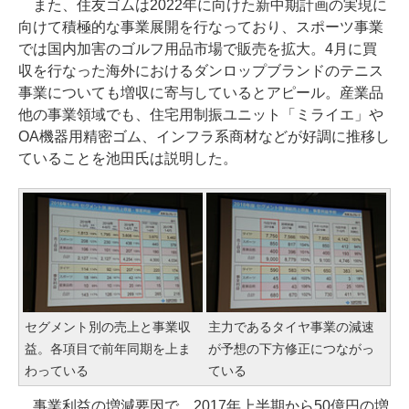
また、住友ゴムは2022年に向けた新中期計画の実現に
向けて積極的な事業展開を行なっており、スポーツ事業
では国内加害のゴルフ用品市場で販売を拡大。4月に買
収を行なった海外におけるダンロップブランドのテニス
事業についても増収に寄与しているとアピール。産業品
他の事業領域でも、住宅用制振ユニット「ミライエ」や
OA機器用精密ゴム、インフラ系商材などが好調に推移し
ていることを池田氏は説明した。
セグメント別の売上と事業収
主力であるタイヤ事業の減速
益。各項目で前年同期を上ま
が予想の下方修正につながっ
わっている
ている
事業利益の増減要因で、2017年上半期から50億円の増