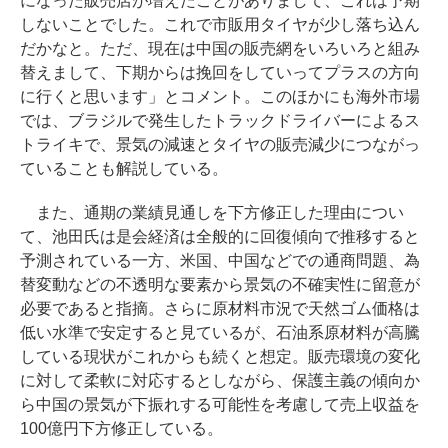
になった販売店が増えたことがありまして、これは予期
しないことでした。これで市販用タイヤが少し落ち込ん
だかなと。ただ、現在は中国の販売網をいろいろと組み
替えまして、下期からは挽回をしていってプラスの方向
に行くと思います」とコメント。このほかにも海外市場
では、ブラジルで発生したトラックドライバーによるス
トライキで、景気の減速とタイヤの販売減少につながっ
ていることも解説している。
また、通期の業績見通しを下方修正した理由につい
て、池田氏は是会経済は全般的に回復傾向で推移すると
予測されている一方、米国、中国などでの通商問題、為
替変動などの不透明な要素から景気の不確実性に留意が
必要であると指摘。さらに原材料市況で天然ゴム価格は
低い水準で安定すると見ているが、石油系原材料が高騰
している現状がこれからも続くと想定。販売環境の変化
に対して柔軟に対応するとしながら、保護主義の傾向か
ら中国の景気が下振れする可能性を考慮して売上収益を
100億円下方修正している。