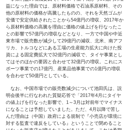
益になった理由では、原材料価格で石油系原材料、その
他の原材料の価格が高騰したものの、それを天然ゴムが
安価で安定供給されたことから54億円の増収、2017年か
ら原材料価格の高騰を理由に価格の値上げを行なったこ
との影響で57億円の増収などとなり、一方で中国や中近
東市場で販売数が減少して29億円の減収、北米、南アフ
リカ、トルコなどにある工場の生産能力拡大に向けた投
資による固定費拡大で32億円の減収で、タイヤ事業とし
てはそのほかの要因と合わせて32億円の増収。これにス
ポーツ事業での17億円、産業品他事業での1億円の増収
を合わせて50億円としている。
なお、中国市場での販売数減少について池田氏は、説
明会後半に行なわれた質疑応答で「2017年4月にタイヤ
の値上げを行なった影響で、1～3月は対前年でマイナス
になることは予想していました。ただ、4月以降で苦し
んだ理由は（中国）政府による規制で『小売店が環境に
対する監査で違反をしている』ということで閉めること