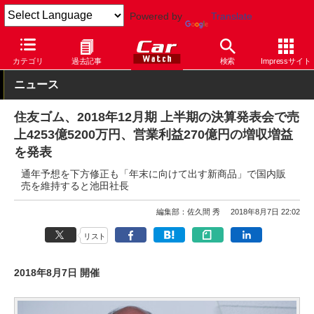
Powered by
Translate
Car Watch
タイヤ
ダンロップ
その他
カテゴリ
過去記事
検索
Impressサイト
ニュース
住友ゴム、2018年12月期 上半期の決算発表会で売
上4253億5200万円、営業利益270億円の増収増益
を発表
通年予想を下方修正も「年末に向けて出す新商品」で国内販
売を維持すると池田社長
編集部：佐久間 秀
2018年8月7日 22:02
リスト
2018年8月7日 開催