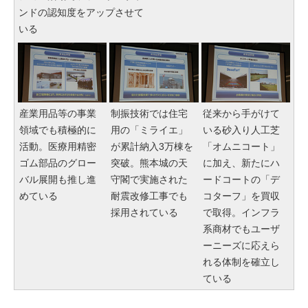
ンドの認知度をアップさせて
いる
産業用品等の事業
制振技術では住宅
従来から手がけて
領域でも積極的に
用の「ミライエ」
いる砂入り人工芝
活動。医療用精密
が累計納入3万棟を
「オムニコート」
ゴム部品のグロー
突破。熊本城の天
に加え、新たにハ
バル展開も推し進
守閣で実施された
ードコートの「デ
めている
耐震改修工事でも
コターフ」を買収
採用されている
で取得。インフラ
系商材でもユーザ
ーニーズに応えら
れる体制を確立し
ている