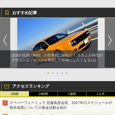
おすすめ記事
注目の光岡「M55」の世界観に触れた！ 古きよき時代の
デザインエッセンスを再現した相棒にしたくなる1台
●
●
●
●
●
アクセスランキング
1時間
24時間
1週間
1カ月
スーパーフォーミュラ 近藤真彦会長、2027年のスケジュールや
熊本地震についての募金活動を紹介