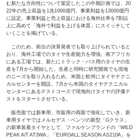
む新たな方向性について策定したこの中期計画では、20
22年の売上収益を1兆1000億円、事業利益を13000億円
に設定。事業利益と売上収益における海外比率を7割以
上に高めて「海外で利益を上げる体質」にスイッチして
いくことを掲げている。
このため、前出の決算発表でも取り上げられていると
おり、海外工場でのタイヤ生産能力を増強。南アフリカ
にある工場では、新たにトラック・バス用のタイヤの生
産を7月から開始した。生産と同時に研究開発でも現地
のニーズを取り入れるため、米国と欧州にタイヤテクニ
カルセンターを開設。7月から米国のタイヤテクニカル
センターにあるテストコースで現地向けタイヤの評価テ
ストをスタートさせている。
販売面では新車用、市販用の両面で強化していき、新
車用タイヤではメルセデス・ベンツの新型「Gクラス」
の新車装着タイヤとして、ファルケンブランドの「WILD
PEAK A/T AT3WA」「EUROALL SEASON AS210A」を