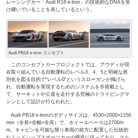
レーシングカー「Audi R18 e-tron」の技術的なDNAを受
け継いでいることを表しているという。
Audi PB18 e-tron コンセプト
このコンセプトカープロジェクトでは、アウディが現
在取り組んでいる自動運転のレベル3、4、5と明確な差
別化を図る目的で“レベル0”というスローガンが掲げら
れ、自動運転を実現するためのシステムを非搭載とし
て、サーキットや公道を走行する究極のドライビングマ
シンとして設計が行なわれた。
Audi PB18 e-tronのボディサイズは、4530×2000×1150
mm（全長×全幅×全高）で、ホイールベースは2700m
m。キャビンを可能な限り車両の前方に配置した伝統的
なミッドシップスポーツカーの構造に従っており、クル