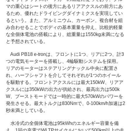
マの重心はシートの後方にあるリアアクスルの前方にあ
るため、優れたドライビングダイナミクスを実現してい
るという。また、アルミニウム、カーボン、複合材を組
み合わせることでボディの基本重量を抑え、比較的軽量
な全個体電池の搭載により、総重量は1550kg未満になる
と予想されている。
Audi PB18 e-tronは、フロントに1つ、リアに2つ、計3
つの電気モーターを搭載し、4輪駆動システムを採用。
リアのモーターはステアリングナックル中央に配置さ
れ、ハーフシャフトを介してそれぞれが1つのホイール
を駆動する。フロントアクスルには最大150kW、リアア
クスルには350kWの出力が供給され、最高出力は500k
W、ブーストモードでは一時的に最大570kWのパワーを
発生させる。最大トルクは830Nmで、0-100km/h加速は2
秒未満としている。
水冷式の全個体電池は95kWhのエネルギー容量を備
え、1回の充電でWLTPサイクルにおいて500km以上の走