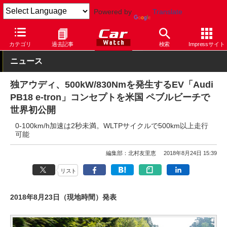
Powered by
Translate
Car Watch
自動車
アウディ
e-tron
カテゴリ
過去記事
検索
Impressサイト
ニュース
独アウディ、500kW/830Nmを発生するEV「Audi
PB18 e-tron」コンセプトを米国 ペブルビーチで
世界初公開
0-100km/h加速は2秒未満。WLTPサイクルで500km以上走行
可能
編集部：北村友里恵
2018年8月24日 15:39
リスト
2018年8月23日（現地時間）発表