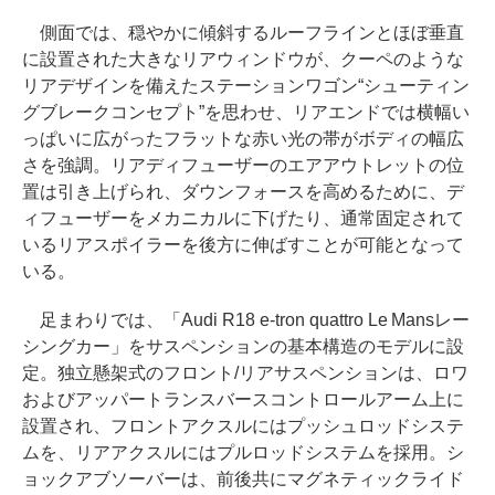
側面では、穏やかに傾斜するルーフラインとほぼ垂直
に設置された大きなリアウィンドウが、クーペのような
リアデザインを備えたステーションワゴン“シューティン
グブレークコンセプト”を思わせ、リアエンドでは横幅い
っぱいに広がったフラットな赤い光の帯がボディの幅広
さを強調。リアディフューザーのエアアウトレットの位
置は引き上げられ、ダウンフォースを高めるために、デ
ィフューザーをメカニカルに下げたり、通常固定されて
いるリアスポイラーを後方に伸ばすことが可能となって
いる。
足まわりでは、「Audi R18 e-tron quattro Le Mansレー
シングカー」をサスペンションの基本構造のモデルに設
定。独立懸架式のフロント/リアサスペンションは、ロワ
およびアッパートランスバースコントロールアーム上に
設置され、フロントアクスルにはプッシュロッドシステ
ムを、リアアクスルにはプルロッドシステムを採用。シ
ョックアブソーバーは、前後共にマグネティックライド