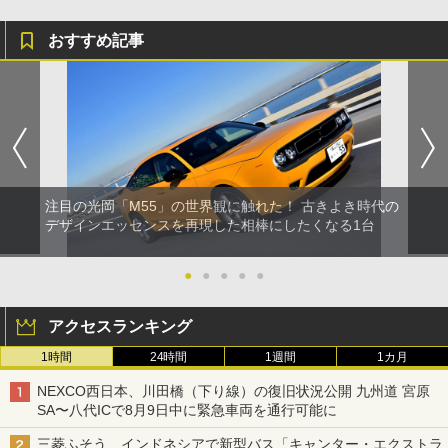
おすすめ記事
注目の光岡「M55」の世界観に触れた！ 古きよき時代の
デザインエッセンスを再現した相棒にしたくなる1台
●
●
●
●
●
アクセスランキング
1時間
24時間
1週間
1カ月
NEXCO西日本、川田橋（下り線）の復旧状況公開 九州道 宮原
SA〜八代ICで8月9日中に緊急車両を通行可能に
三菱ふそう、インドネシアで新型バス「キャンター・エクストラ