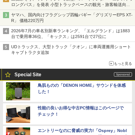
ロングバス」を発表 小型トラックベースの観光・旅客輸送向け
バス
ヤマハ、国内向けフラグシップ四輪バギー「グリズリーEPS XT-
R」 価格220万円
2026年7月の車名別新車ランキング、「エルグランド」は1883
台で乗用車36位、「キックス」は2591台で27位に
UDトラックス、大型トラック「クオン」に車両運搬用ショート
キャブトラクタ追加
もっと見る
Special Site
鳥肌ものの「DENON HOME」サウンドを体感
した！
性能の良いお得な中古PC情報はこのページで
チェック！
エントリーなのに脅威の実力!「Osprey」Nobl