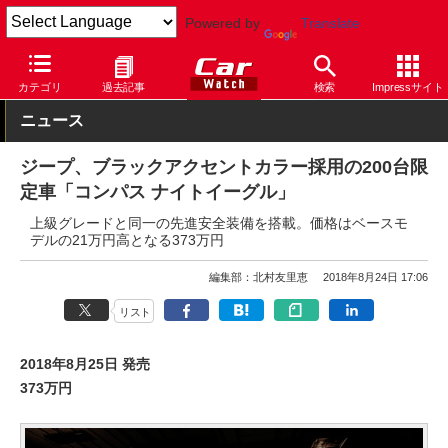
Powered by
Translate
Car Watch
自動車
クライスラー
乗用車
カテゴリ
過去記事
検索
Impressサイト
ニュース
ジープ、ブラックアクセントカラー採用の200台限
定車「コンパス ナイトイーグル」
上級グレードと同一の先進安全装備を搭載。価格はベースモ
デルの21万円高となる373万円
編集部：北村友里恵
2018年8月24日 17:06
リスト
2018年8月25日 発売
373万円