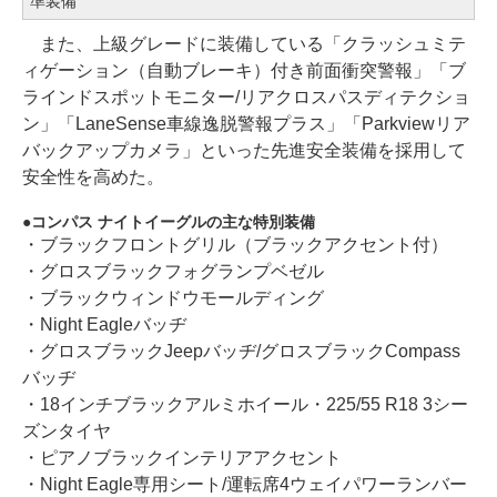
準装備
また、上級グレードに装備している「クラッシュミテ
ィゲーション（自動ブレーキ）付き前面衝突警報」「ブ
ラインドスポットモニター/リアクロスパスディテクショ
ン」「LaneSense車線逸脱警報プラス」「Parkviewリア
バックアップカメラ」といった先進安全装備を採用して
安全性を高めた。
コンパス ナイトイーグルの主な特別装備
・ブラックフロントグリル（ブラックアクセント付）
・グロスブラックフォグランプベゼル
・ブラックウィンドウモールディング
・Night Eagleバッヂ
・グロスブラックJeepバッヂ/グロスブラックCompass
バッヂ
・18インチブラックアルミホイール・225/55 R18 3シー
ズンタイヤ
・ピアノブラックインテリアアクセント
・Night Eagle専用シート/運転席4ウェイパワーランバー