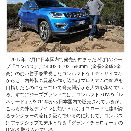
2017年12月に日本国内で発売が始まった2代目のジー
プ「コンパス」。4400×1810×1640mm（全長×全幅×全
高）の使い勝手を重視したコンパクトなボディサイズな
がらも、内外装の質感や作り込みはプレミアムの領域を
目指したものになっていて発売開始から人気を集めてい
る。すでにジープブランドでは、コンパクトSUVの「レ
ネゲード」が2015年から日本国内で販売されているが、
こちらの外装デザインは類いまれなオフロード性能を誇
るラングラーの流れを汲んでいるのに対して、コンパス
はフラグシップモデルとなる「グランドチェロキー」の
DNAを取り入れている。