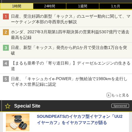
1時間
24時間
1週間
1カ月
日産、受注好調の新型「キックス」のユーザー動向に関して、マ
ーケティング本部の寺西章氏が解説
ホンダ、2027年3月期第1四半期決算の営業利益5307億円で過去
最高を記録
日産、新型「キックス」発売から約1か月で受注台数1万台を突
破
【まるも亜希子の「寄り道日和」】ディーゼルエンジンの生きる
道
日産、「キャシュカイe-POWER」が無給油で1980kmを走行し
てギネス世界記録に認定
もっと見る
Special Site
SOUNDPEATSのイヤカフ型イヤフォン「UU2
イヤーカフ」をイヤカフマニアが語る