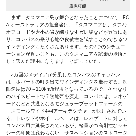
選択可能
まず、タスマニア島が舞台となったことについて、FC
A オーストラリアの担当者は、「タスマニアは、タフな
オフロードや大小の岩が織りなすガレ場などが豊富にあ
り、コンパスの乗り心地や俊敏性を試すことのできるワ
インディングもたくさんあります。その2つのシチュエ
ーションが近いことも、このタスマニアを試乗の場所と
して選んだ理由になります」と語っていた。
3カ国のメディアが分乗したコンパスのキャラバン
は、ホバートの町を出てワインディングを走行する。制
限速度は70～110km/h程度となっているので、それなり
のハイスピードで丘陵地帯を疾走。コンパスは、レネゲ
ードなどと共通となるモジュラープラットフォームの
「スモールワイド4×4アーキテクチャ」が採用されてい
る。トレッドやホイールベースは、レネゲードに対して
コンパス用に延長されているが、軽量かつ高剛性なシャ
シーの印象は変わらない。サスペンションのストローク