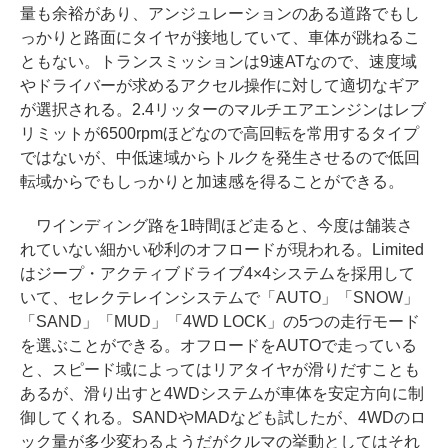
量も余裕があり、アンジュレーションのある道路でもし
っかりと路面にタイヤが接地していて、車体が跳ねるこ
ともない。トランスミッションは9速ATなので、速度域
やドライバーが求めるアクセル操作に対して適切なギア
が選択される。2.4リッターのマルチエアエンジンはレブ
リミットが6500rpmほどなので高回転を常用するタイプ
ではないが、中低速域からトルクを発生させるので低回
転域からでもしっかりと加速感を得ることができる。
ワインディング路を1時間ほど走ると、今度は舗装さ
れていない細かい砂利のオフロードが現われる。Limited
はジープ・アクティブドライブ4×4システムを採用して
いて、セレクテレインシステムで「AUTO」「SNOW」
「SAND」「MUD」「4WD LOCK」の5つの走行モード
を選ぶことができる。オフロードをAUTOで走っている
と、スピード域によってはリアタイヤが滑りだすことも
あるが、滑り出すと4WDシステムが車体を安定方向に制
御してくれる。SANDやMADなども試したが、4WDのロ
ック量が多少変わるようだがクルマの挙動としてはそれ