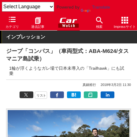
Powered by
Translate
Car Watch
自動車
クライスラー
乗用車
カテゴリ
過去記事
検索
Impressサイト
インプレッション
ジープ「コンパス」（車両型式：ABA-M624/タス
マニア島試乗）
1輪が浮くようなガレ場で日本未導入の「Trailhawk」にも試
乗
真鍋裕行
2018年3月2日 11:30
リスト