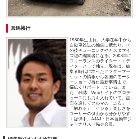
真鍋裕行
1980年生まれ。大学在学中から
自動車雑誌の編集に携わり、そ
の後チューニングやカスタマイ
ズ誌の編集者になる。2008年に
フリーランスのライター・エデ
ィターとして独立。現在は、編
集者時代に培ったアフターマー
ケットの情報から各国のモータ
ーショーで得た最新事情まで、
幅広くリポートしている。ま
た、雑誌、Webサイトのプロデ
ュースにも力を入れていて、誌
面を通してクルマの「走る」
「触れる」「イジる」楽しさを
ユーザーの側面から分かりやす
く提供中。AJAJ・日本自動車ジ
ャーナリスト協会会員。