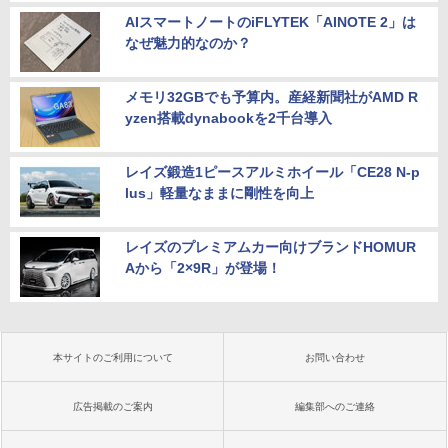
AIスマートノートのiFLYTEK「AINOTE 2」は
なぜ魅力的なのか？
メモリ32GBでも予算内。産経新聞社がAMD R
yzen搭載dynabookを2千台導入
レイズ鍛造1ピースアルミホイール「CE28 N-p
lus」軽量なままに剛性を向上
レイズのプレミアムカー向けブランドHOMUR
Aから「2×9R」が登場！
本サイトのご利用について
お問い合わせ
広告掲載のご案内
編集部へのご連絡