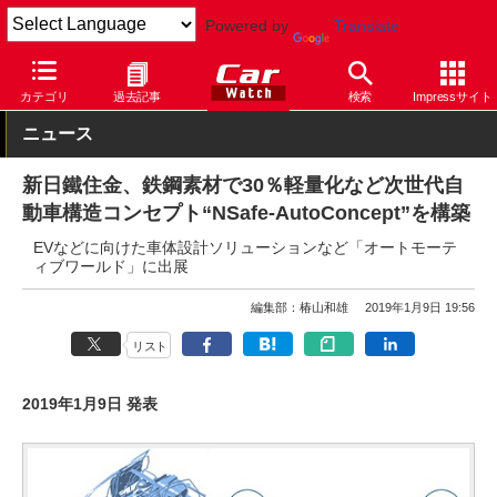
Powered by
Translate
Car Watch
技術
安全
カテゴリ
過去記事
検索
Impressサイト
ニュース
新日鐵住金、鉄鋼素材で30％軽量化など次世代自
動車構造コンセプト“NSafe-AutoConcept”を構築
EVなどに向けた車体設計ソリューションなど「オートモーテ
ィブワールド」に出展
編集部：椿山和雄
2019年1月9日 19:56
リスト
2019年1月9日 発表