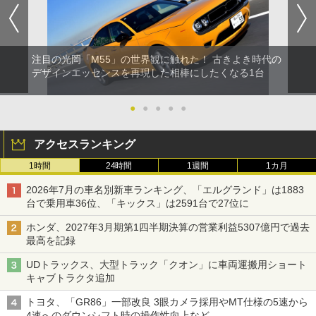
注目の光岡「M55」の世界観に触れた！ 古きよき時代の
デザインエッセンスを再現した相棒にしたくなる1台
●
●
●
●
●
アクセスランキング
1時間
24時間
1週間
1カ月
2026年7月の車名別新車ランキング、「エルグランド」は1883
台で乗用車36位、「キックス」は2591台で27位に
ホンダ、2027年3月期第1四半期決算の営業利益5307億円で過去
最高を記録
UDトラックス、大型トラック「クオン」に車両運搬用ショート
キャブトラクタ追加
トヨタ、「GR86」一部改良 3眼カメラ採用やMT仕様の5速から
4速へのダウンシフト時の操作性向上など