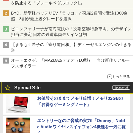
を防止する「ブレーキペダルロック1」
BYD、新型軽バッテリEV「ラッコ」が発売2週間で受注1000台
超 8割が最上級グレードを選択
ピニンファリーナが南海電鉄の「次期空港特急車両」のデザイン
担当に決定 日本の鉄道車両デザインは初
【まるも亜希子の「寄り道日和」】ディーゼルエンジンの生きる
道
オートエクゼ、「MAZDA2/デミオ（DJ型）」向け新作リアルー
フスポイラー
もっと見る
Special Site
お値段そのままでメモリ倍増！メモリ32GBの
「お得なゲーミングノート」
エントリーなのに脅威の実力!「Osprey」Nobl
e Audioワイヤレスイヤフォン4機種を一気に聴