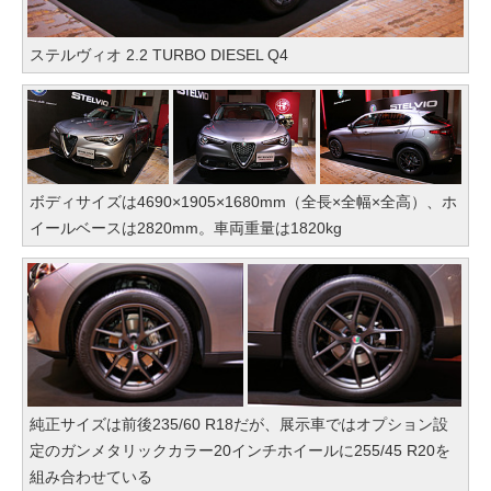
ステルヴィオ 2.2 TURBO DIESEL Q4
ボディサイズは4690×1905×1680mm（全長×全幅×全高）、ホ
イールベースは2820mm。車両重量は1820kg
純正サイズは前後235/60 R18だが、展示車ではオプション設
定のガンメタリックカラー20インチホイールに255/45 R20を
組み合わせている