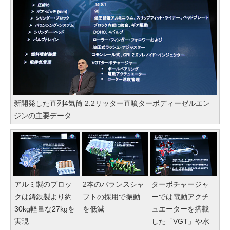
新開発した直列4気筒 2.2リッター直噴ターボディーゼルエン
ジンの主要データ
アルミ製のブロッ
2本のバランスシャ
ターボチャージャ
クは鋳鉄製より約
フトの採用で振動
ーでは電動アクチ
30kg軽量な27kgを
を低減
ュエーターを搭載
実現
した「VGT」や水