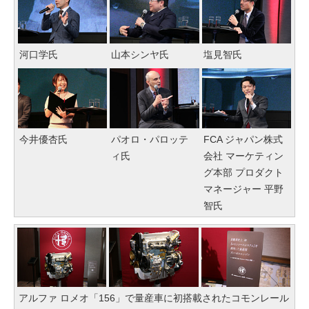
河口学氏
山本シンヤ氏
塩見智氏
今井優杏氏
パオロ・パロッテ
FCA ジャパン株式
ィ氏
会社 マーケティン
グ本部 プロダクト
マネージャー 平野
智氏
アルファ ロメオ「156」で量産車に初搭載されたコモンレール