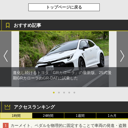
トップページに戻る
おすすめ記事
進化し続けるトヨタ「GRカローラ」の最新版、25式後
期GRカローラのGR-DATに試乗した
●
●
●
●
●
アクセスランキング
1時間
24時間
1週間
1カ月
カーメイト、ペダルを物理的に固定することで車両の発進・盗難