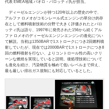
代表 EMEA地域 パオロ・パロッティ氏が担当。
ディーゼルエンジンが持つ120年以上の歴史の中で、
アルファ ロメオがコモンレール式エンジンの草分け的存
在として燃料噴射技術の分野で大きく評価されたとパロ
ッティ氏は語り、1997年に発売された156から続くアル
ファ ロメオのディーゼルエンジンエンジンの進化につい
て解説。当初は1350BARで1ストロークにつき2回燃料噴
射していたが、現在では2000BARで1ストロークにつき8
回の燃料噴射を行ない、よりコントロール性の高いクリ
ーンな燃焼を実現していると説明。後処理技術について
も進化を続け、汚染物質を極めて低いレベルまで抑え、
最も厳しい排出ガス規制にも対応しているとした。