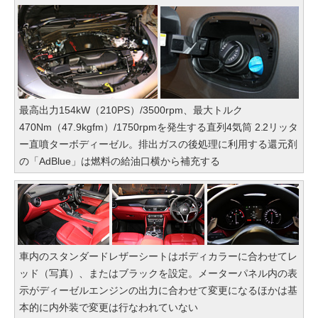
最高出力154kW（210PS）/3500rpm、最大トルク
470Nm（47.9kgfm）/1750rpmを発生する直列4気筒 2.2リッタ
ー直噴ターボディーゼル。排出ガスの後処理に利用する還元剤
の「AdBlue」は燃料の給油口横から補充する
車内のスタンダードレザーシートはボディカラーに合わせてレ
ッド（写真）、またはブラックを設定。メーターパネル内の表
示がディーゼルエンジンの出力に合わせて変更になるほかは基
本的に内外装で変更は行なわれていない