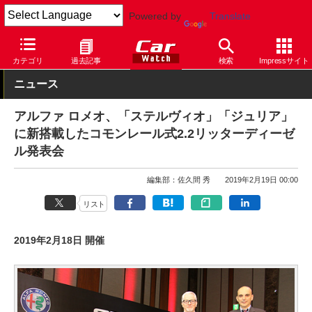
Powered by
Translate
Car Watch
自動車
アルファ ロメオ
その他
カテゴリ
過去記事
検索
Impressサイト
ニュース
アルファ ロメオ、「ステルヴィオ」「ジュリア」
に新搭載したコモンレール式2.2リッターディーゼ
ル発表会
編集部：佐久間 秀
2019年2月19日 00:00
リスト
2019年2月18日 開催