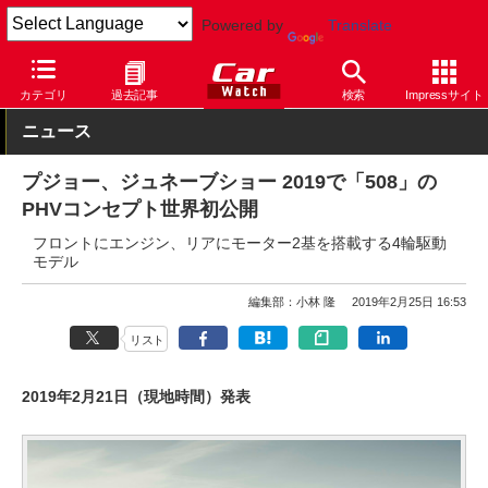
Powered by
Translate
Car Watch
自動車
プジョー
508
カテゴリ
過去記事
検索
Impressサイト
ニュース
プジョー、ジュネーブショー 2019で「508」の
PHVコンセプト世界初公開
フロントにエンジン、リアにモーター2基を搭載する4輪駆動
モデル
編集部：小林 隆
2019年2月25日 16:53
リスト
2019年2月21日（現地時間）発表