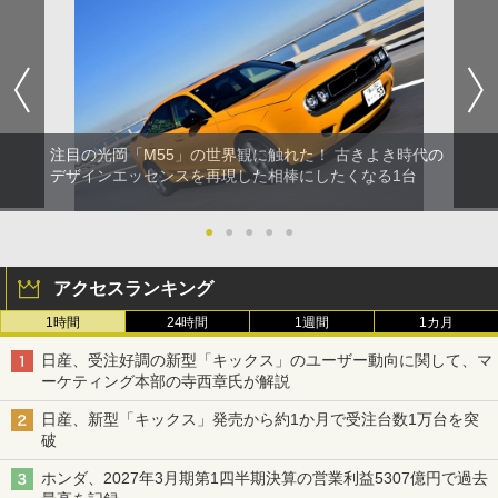
注目の光岡「M55」の世界観に触れた！ 古きよき時代の
デザインエッセンスを再現した相棒にしたくなる1台
●
●
●
●
●
アクセスランキング
1時間
24時間
1週間
1カ月
日産、受注好調の新型「キックス」のユーザー動向に関して、マ
ーケティング本部の寺西章氏が解説
日産、新型「キックス」発売から約1か月で受注台数1万台を突
破
ホンダ、2027年3月期第1四半期決算の営業利益5307億円で過去