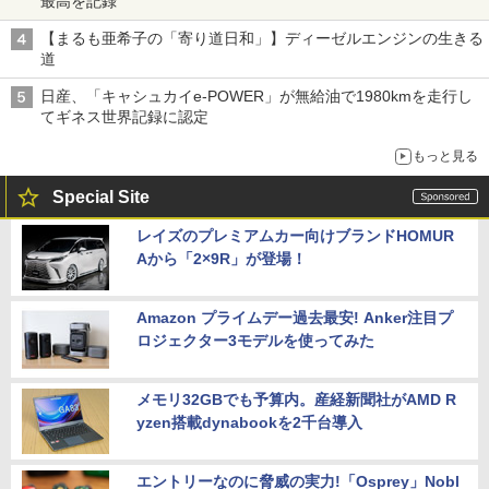
最高を記録
【まるも亜希子の「寄り道日和」】ディーゼルエンジンの生きる
道
日産、「キャシュカイe-POWER」が無給油で1980kmを走行し
てギネス世界記録に認定
もっと見る
Special Site
レイズのプレミアムカー向けブランドHOMUR
Aから「2×9R」が登場！
Amazon プライムデー過去最安! Anker注目プ
ロジェクター3モデルを使ってみた
メモリ32GBでも予算内。産経新聞社がAMD R
yzen搭載dynabookを2千台導入
エントリーなのに脅威の実力!「Osprey」Nobl