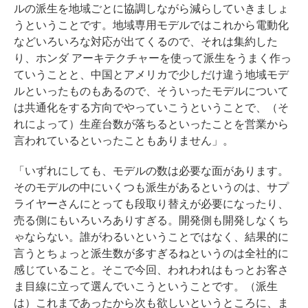
ルの派生を地域ごとに協調しながら減らしていきましょ
うということです。地域専用モデルではこれから電動化
などいろいろな対応が出てくるので、それは集約した
り、ホンダ アーキテクチャーを使って派生をうまく作っ
ていうことと、中国とアメリカで少しだけ違う地域モデ
ルといったものもあるので、そういったモデルについて
は共通化をする方向でやっていこうということで、（そ
れによって）生産台数が落ちるといったことを営業から
言われているといったこともありません」。
「いずれにしても、モデルの数は必要な面があります。
そのモデルの中にいくつも派生があるというのは、サプ
ライヤーさんにとっても段取り替えが必要になったり、
売る側にもいろいろありすぎる。開発側も開発しなくち
ゃならない。誰がわるいということではなく、結果的に
言うとちょっと派生数が多すぎるねというのは全社的に
感じていること。そこで今回、われわれはもっとお客さ
ま目線に立って選んでいこうということです。（派生
は）これまであったから次も欲しいというところに、ま