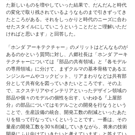
た新しいものを増やしていった結果で、だんだんと時代
の変化で取り残されているようなものまで引きずってき
たところがある。それをしっかりと時代のニーズに合わ
せたスタイルにしていこうということだとご理解いただ
ければと思います」と回答した。
「ホンダ アーキテクチャー」のメリットはどんなものが
あるのかという質問に対し、八郷社長は「ホンダ アーキ
テクチャーについては『部品の共有領域』と『各モデル
の専用領域』に分けて、まずクルマの基本骨格であるエ
ンジンルームやコックピット、リアまわりなどは共有部
分として共有化を図っていきたいところです。その上
で、エクステリアやインテリアといったデザイン領域の
部品や個々のモデルの個性を出す、いわゆる『上屋部
分』の部品についてはモデルごとの開発を行なうという
ことで、生産設備の統合、開発工数の削減といったあた
りを狙って行なっていくということです。一番は、その
量産の開発工数を30％削減していきながら、将来の技術
開発にふり向けていきたいと考えています」と答えてい