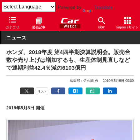
Powered by
Translate
Car Watch
自動車
ホンダ
その他
カテゴリ
過去記事
検索
Impressサイト
ニュース
ホンダ、2018年度 第4四半期決算説明会。販売台
数や売り上げは増加するも、生産体制見直しなど
で通期利益42.4％減の6103億円
編集部：佐久間 秀
2019年5月9日 00:00
リスト
2019年5月8日 開催