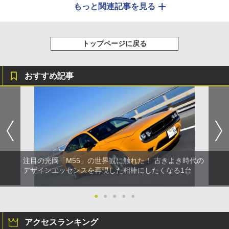
もっと関連記事を見る
トップページに戻る
おすすめ記事
注目の光岡「M55」の世界観に触れた！ 古きよき時代の
デザインエッセンスを再現した相棒にしたくなる1台
●
●
●
●
●
アクセスランキング