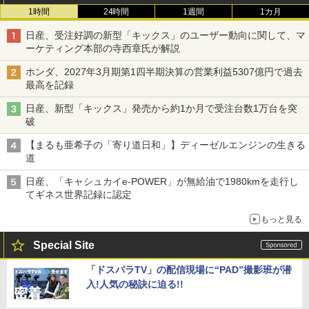
1時間
24時間
1週間
1カ月
日産、受注好調の新型「キックス」のユーザー動向に関して、マ
ーケティング本部の寺西章氏が解説
ホンダ、2027年3月期第1四半期決算の営業利益5307億円で過去
最高を記録
日産、新型「キックス」発売から約1か月で受注台数1万台を突
破
【まるも亜希子の「寄り道日和」】ディーゼルエンジンの生きる
道
日産、「キャシュカイe-POWER」が無給油で1980kmを走行し
てギネス世界記録に認定
もっと見る
Special Site
「ドスパラTV」の配信現場に“PAD”撮影班が潜
入!人気の秘訣に迫る!!