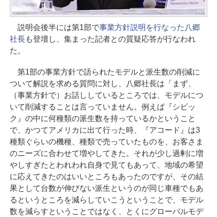
説明会後半には第1部で
事業方針説明を行なった八郷
社長
も登壇し、集まった記者との質疑応答が行なわれ
た。
第1部の事業方針で語られたモデルと派生数の削減に
ついて解説を求める質問に対し、八郷社長は「まず、
（事業方針で）お話ししているところでは、モデルにつ
いて削減することは言っていません。例えば『シビッ
ク』の中に何種類の派生数を持っているかということ
で、かつてアメリカに出て行った時、『アコード』は3
種類ぐらいの機種、種類で売っていたものを、お客さま
のニーズに合わせて増やしてきた。それが少し過剰に増
やしすぎたとわれわれ自身で見てもあって、地域の希望
に応えてきたのはいいところもあったのですが、その結
果として台数が伸びない派生というのが同じ車種でもあ
るというところを減らしていこうということで、モデル
数を減らすということではなく、とくにグローバルモデ