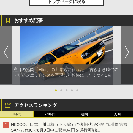
トップページに戻る
おすすめ記事
注目の光岡「M55」の世界観に触れた！ 古きよき時代の
デザインエッセンスを再現した相棒にしたくなる1台
●
●
●
●
●
アクセスランキング
1時間
24時間
1週間
1カ月
NEXCO西日本、川田橋（下り線）の復旧状況公開 九州道 宮原
SA〜八代ICで8月9日中に緊急車両を通行可能に