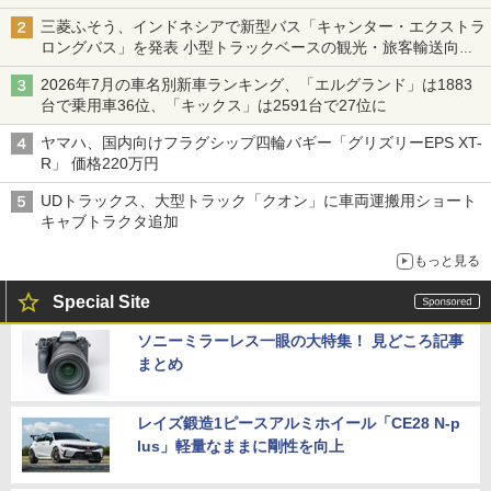
三菱ふそう、インドネシアで新型バス「キャンター・エクストラ
ロングバス」を発表 小型トラックベースの観光・旅客輸送向け
バス
2026年7月の車名別新車ランキング、「エルグランド」は1883
台で乗用車36位、「キックス」は2591台で27位に
ヤマハ、国内向けフラグシップ四輪バギー「グリズリーEPS XT-
R」 価格220万円
UDトラックス、大型トラック「クオン」に車両運搬用ショート
キャブトラクタ追加
もっと見る
Special Site
ソニーミラーレス一眼の大特集！ 見どころ記事
まとめ
レイズ鍛造1ピースアルミホイール「CE28 N-p
lus」軽量なままに剛性を向上