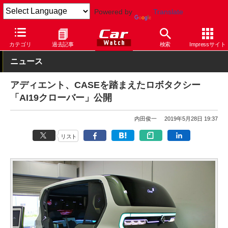
Powered by
Translate
Car Watch
技術
安全
カテゴリ
過去記事
検索
Impressサイト
ニュース
アディエント、CASEを踏まえたロボタクシー
「AI19クローバー」公開
内田俊一
2019年5月28日 19:37
リスト