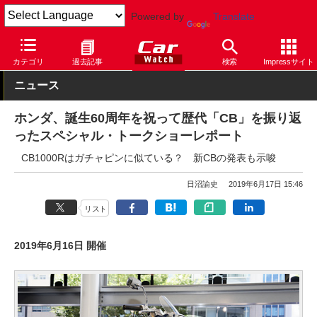
Powered by
Translate
Car Watch
モータースポーツ
モーターサイクル
カテゴリ
過去記事
検索
Impressサイト
ニュース
ホンダ、誕生60周年を祝って歴代「CB」を振り返
ったスペシャル・トークショーレポート
CB1000Rはガチャピンに似ている？ 新CBの発表も示唆
日沼諭史
2019年6月17日 15:46
リスト
2019年6月16日 開催