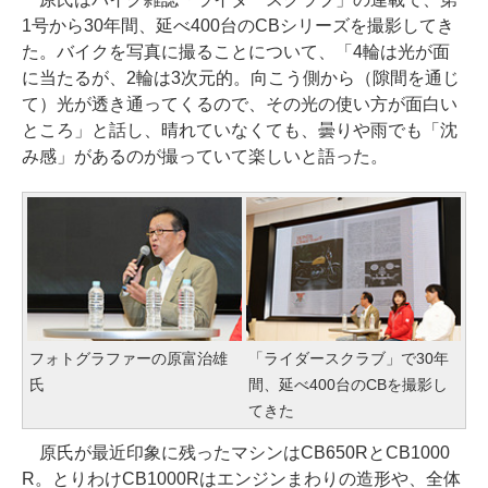
1号から30年間、延べ400台のCBシリーズを撮影してき
た。バイクを写真に撮ることについて、「4輪は光が面
に当たるが、2輪は3次元的。向こう側から（隙間を通じ
て）光が透き通ってくるので、その光の使い方が面白い
ところ」と話し、晴れていなくても、曇りや雨でも「沈
み感」があるのが撮っていて楽しいと語った。
フォトグラファーの原富治雄
「ライダースクラブ」で30年
氏
間、延べ400台のCBを撮影し
てきた
原氏が最近印象に残ったマシンはCB650RとCB1000
R。とりわけCB1000Rはエンジンまわりの造形や、全体