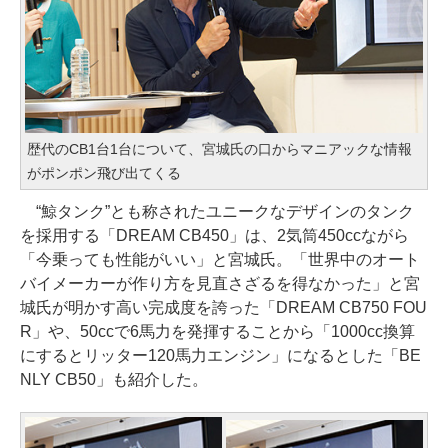
歴代のCB1台1台について、宮城氏の口からマニアックな情報
がポンポン飛び出てくる
“鯨タンク”とも称されたユニークなデザインのタンク
を採用する「DREAM CB450」は、2気筒450ccながら
「今乗っても性能がいい」と宮城氏。「世界中のオート
バイメーカーが作り方を見直さざるを得なかった」と宮
城氏が明かす高い完成度を誇った「DREAM CB750 FOU
R」や、50ccで6馬力を発揮することから「1000cc換算
にするとリッター120馬力エンジン」になるとした「BE
NLY CB50」も紹介した。