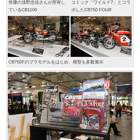
俳優の浅野忠信さんが所有し
コミック「ワイルド7」とコラ
ているCB1100
ボしたCB750 FOUR
CB750Fのプラモデルをはじめ、模型も多数展示