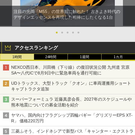
注目の光岡「M55」の世界観に触れた！ 古きよき時代の
デザインエッセンスを再現した相棒にしたくなる1台
●
●
●
●
●
アクセスランキング
1時間
24時間
1週間
1カ月
NEXCO西日本、川田橋（下り線）の復旧状況公開 九州道 宮原
SA〜八代ICで8月9日中に緊急車両を通行可能に
UDトラックス、大型トラック「クオン」に車両運搬用ショート
キャブトラクタ追加
スーパーフォーミュラ 近藤真彦会長、2027年のスケジュールや
熊本地震についての募金活動を紹介
ヤマハ、国内向けフラグシップ四輪バギー「グリズリーEPS XT-
R」 価格220万円
三菱ふそう、インドネシアで新型バス「キャンター・エクストラ