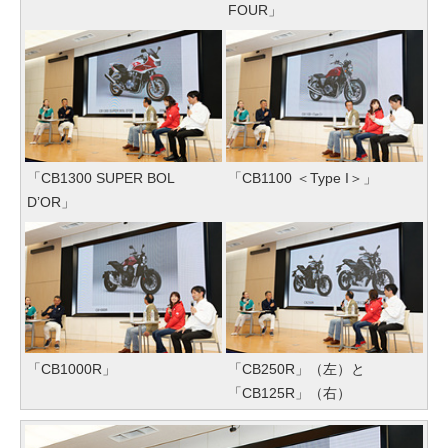
FOUR」
「CB1300 SUPER BOL
「CB1100 ＜Type I＞」
D’OR」
「CB1000R」
「CB250R」（左）と
「CB125R」（右）