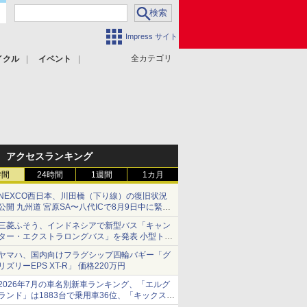
Impress サイト
全カテゴリ
イクル
イベント
アクセスランキング
時間
24時間
1週間
1カ月
NEXCO西日本、川田橋（下り線）の復旧状況
公開 九州道 宮原SA〜八代ICで8月9日中に緊急
車両を通行可能に
三菱ふそう、インドネシアで新型バス「キャン
ター・エクストラロングバス」を発表 小型トラ
ックベースの観光・旅客輸送向けバス
ヤマハ、国内向けフラグシップ四輪バギー「グ
リズリーEPS XT-R」 価格220万円
2026年7月の車名別新車ランキング、「エルグ
ランド」は1883台で乗用車36位、「キックス」
は2591台で27位に