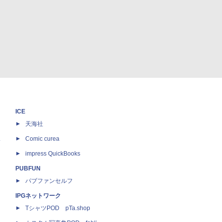
ICE
天海社
ス
Comic curea
impress QuickBooks
PUBFUN
パブファンセルフ
IPGネットワーク
TシャツPOD pTa.shop