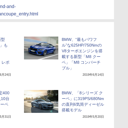
and-and-
ncoupe_entry.html
新型
BMW、“最もパワフ
M」も
ル”な625HP/750Nmの
V8ターボエンジンを搭
載する新型「M8 クー
9」レポ
ペ」「M8 コンバーチ
ブル」
年6月24日
2019年6月14日
400
BMW、「8シリーズ ク
10台
ーペ」に319PS/680Nm
クーペ
の直列6気筒ディーゼル
搭載モデル
年5月31日
2019年5月20日