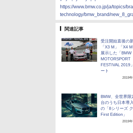
https://www.bmw.co.jp/ja/topics/br
technology/bmw_brand/new_8_gra
関連記事
受注開始直後の
「X3 M」「X4 
展示した「BMW
MOTORSPORT
FESTIVAL 201
ート
2019
BMW、全世界限定
台のうち日本導入
の「8シリーズ 
First Edition」
2019