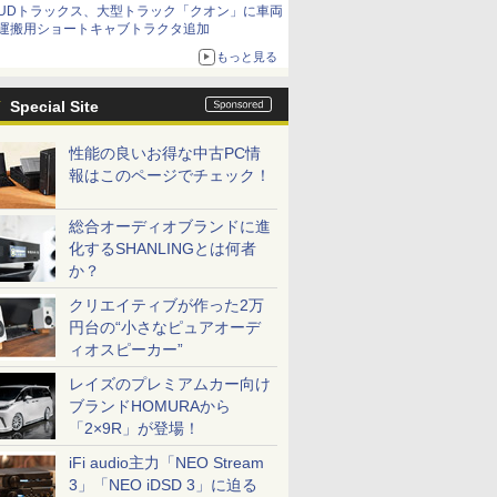
UDトラックス、大型トラック「クオン」に車両
運搬用ショートキャブトラクタ追加
もっと見る
Special Site
性能の良いお得な中古PC情
報はこのページでチェック！
総合オーディオブランドに進
化するSHANLINGとは何者
か？
クリエイティブが作った2万
円台の“小さなピュアオーデ
ィオスピーカー”
レイズのプレミアムカー向け
ブランドHOMURAから
「2×9R」が登場！
iFi audio主力「NEO Stream
3」「NEO iDSD 3」に迫る