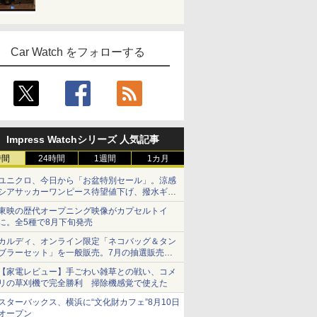
Car Watch をフォローする
Impress Watchシリーズ 人気記事
時間
24時間
1週間
1カ月
ユニクロ、今日から「お盆特別セール」。涼感
シアサッカーワンピース待望値下げ、撥水ギア
ショーツは1990円に
東映の歴代オープニング映像がカプセルトイ
に。全5種で8月下旬発売
カルディ、オンライン限定「ネコバッグ＆タン
ブラーセット」を一般販売。7月の抽選販売の
当選無効分
【家電レビュー】手ごわい雑草との戦い、コメ
リの草刈機で完全勝利 掃除機感覚で使えた
スターバックス、横浜に“文化財カフェ”8月10日
オープン