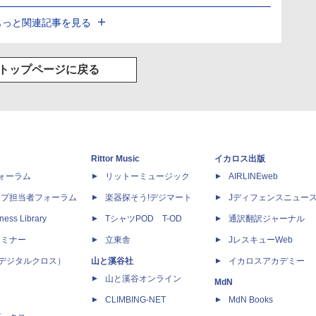
もっと関連記事を見る
トップページに戻る
Rittor Music
イカロス出版
dフォーラム
リットーミュージック
AIRLINEweb
ップ担当者フォーラム
楽器探そう!デジマート
Jディフェンスニュー
ness Library
TシャツPOD T-OD
通訳翻訳ジャーナル
セミナー
立東舎
JレスキューWeb
 X（デジタルクロス）
山と溪谷社
イカロスアカデミー
山と溪谷オンライン
MdN
CLIMBING-NET
MdN Books