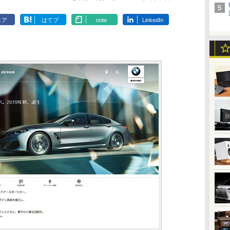
ェア
はてブ
note
LinkedIn