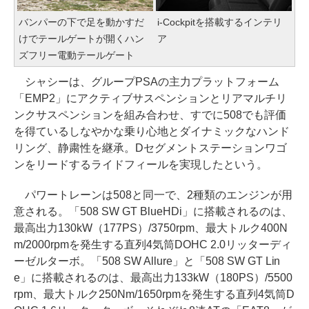
バンパーの下で足を動かすだ
i-Cockpitを搭載するインテリ
けでテールゲートが開くハン
ア
ズフリー電動テールゲート
シャシーは、グループPSAの主力プラットフォーム
「EMP2」にアクティブサスペンションとリアマルチリ
ンクサスペンションを組み合わせ、すでに508でも評価
を得ているしなやかな乗り心地とダイナミックなハンド
リング、静粛性を継承。Dセグメントステーションワゴ
ンをリードするライドフィールを実現したという。
パワートレーンは508と同一で、2種類のエンジンが用
意される。「508 SW GT BlueHDi」に搭載されるのは、
最高出力130kW（177PS）/3750rpm、最大トルク400N
m/2000rpmを発生する直列4気筒DOHC 2.0リッターディ
ーゼルターボ。「508 SW Allure」と「508 SW GT Lin
e」に搭載されるのは、最高出力133kW（180PS）/5500
rpm、最大トルク250Nm/1650rpmを発生する直列4気筒D