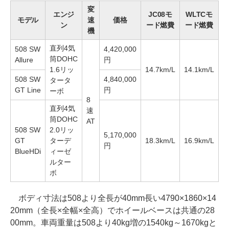
変
エンジ
JC08モ
WLTCモ
モデル
速
価格
ン
ード燃費
ード燃費
機
直列4気
508 SW
4,420,000
筒DOHC
Allure
円
1.6リッ
14.7km/L
14.1km/L
508 SW
4,840,000
タータ
GT Line
円
ーボ
8
直列4気
速
筒DOHC
AT
508 SW
2.0リッ
5,170,000
GT
ターデ
18.3km/L
16.9km/L
円
BlueHDi
ィーゼ
ルター
ボ
ボディ寸法は508より全長が40mm長い4790×1860×14
20mm（全長×全幅×全高）でホイールベースは共通の28
00mm。車両重量は508より40kg増の1540kg～1670kgと