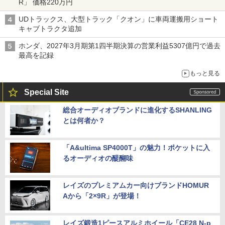
R」 価格220万円
UDトラックス、大型トラック「クオン」に車両運搬用ショート
キャブトラクタ追加
ホンダ、2027年3月期第1四半期決算の営業利益5307億円で過去
最高を記録
もっと見る
Special Site
総合オーディオブランドに進化するSHANLING
とは何者か？
「A&ultima SP4000T」の魅力！ポケットに入
るオーディオの醍醐味
レイズのプレミアムカー向けブランドHOMUR
Aから「2×9R」が登場！
レイズ鍛造1ピースアルミホイール「CE28 N-p