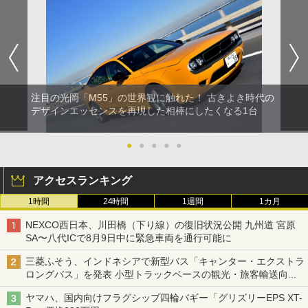
注目の光岡「M55」の世界観に触れた！ 古きよき時代の
デザインエッセンスを再現した相棒にしたくなる1台
●
●
●
●
●
アクセスランキング
1時間
24時間
1週間
1カ月
NEXCO西日本、川田橋（下り線）の復旧状況公開 九州道 宮原
SA〜八代ICで8月9日中に緊急車両を通行可能に
三菱ふそう、インドネシアで新型バス「キャンター・エクストラ
ロングバス」を発表 小型トラックベースの観光・旅客輸送向け
バス
ヤマハ、国内向けフラグシップ四輪バギー「グリズリーEPS XT-