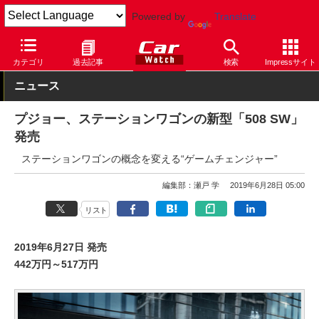
Powered by
Translate
Car Watch
自動車
プジョー
508
カテゴリ
過去記事
検索
Impressサイト
ニュース
プジョー、ステーションワゴンの新型「508 SW」
発売
ステーションワゴンの概念を変える“ゲームチェンジャー”
編集部：瀬戸 学
2019年6月28日 05:00
リスト
2019年6月27日 発売
442万円～517万円