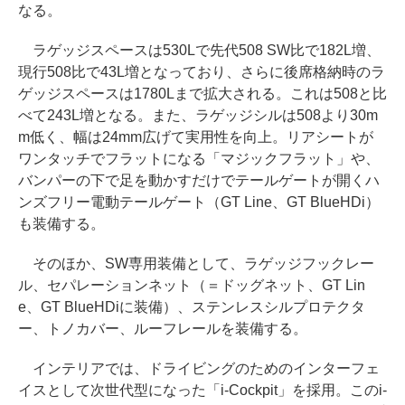
なる。
ラゲッジスペースは530Lで先代508 SW比で182L増、
現行508比で43L増となっており、さらに後席格納時のラ
ゲッジスペースは1780Lまで拡大される。これは508と比
べて243L増となる。また、ラゲッジシルは508より30m
m低く、幅は24mm広げて実用性を向上。リアシートが
ワンタッチでフラットになる「マジックフラット」や、
バンパーの下で足を動かすだけでテールゲートが開くハ
ンズフリー電動テールゲート（GT Line、GT BlueHDi）
も装備する。
そのほか、SW専用装備として、ラゲッジフックレー
ル、セパレーションネット（＝ドッグネット、GT Lin
e、GT BlueHDiに装備）、ステンレスシルプロテクタ
ー、トノカバー、ルーフレールを装備する。
インテリアでは、ドライビングのためのインターフェ
イスとして次世代型になった「i-Cockpit」を採用。このi-