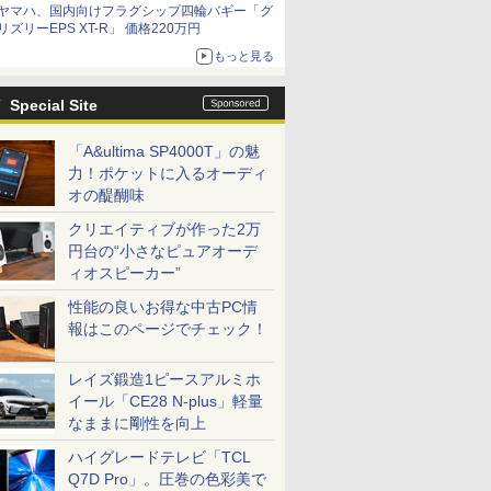
ヤマハ、国内向けフラグシップ四輪バギー「グ
リズリーEPS XT-R」 価格220万円
もっと見る
Special Site
「A&ultima SP4000T」の魅
力！ポケットに入るオーディ
オの醍醐味
クリエイティブが作った2万
円台の“小さなピュアオーデ
ィオスピーカー”
性能の良いお得な中古PC情
報はこのページでチェック！
レイズ鍛造1ピースアルミホ
イール「CE28 N-plus」軽量
なままに剛性を向上
ハイグレードテレビ「TCL
Q7D Pro」。圧巻の色彩美で