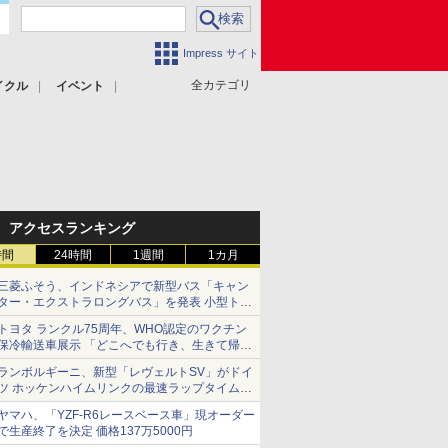
Impress サイト
全カテゴリ
イクル
イベント
アクセスランキング
時間
24時間
1週間
1カ月
三菱ふそう、インドネシアで新型バス「キャン
ター・エクストラロングバス」を発表 小型トラ
ックベースの観光・旅客輸送向けバス
トヨタ ランクル75周年、WHO認定のワクチン
保冷輸送車展示 「どこへでも行き、生きて帰っ
てこられる」ランドクルーザーで命をつなぐ
ランボルギーニ、新型「レヴェルトSV」がドイ
ツ ホッケンハイムリンクの最速ラップタイムを
記録
ヤマハ、「YZF-R6レースベース車」現オーダー
で生産終了を決定 価格137万5000円