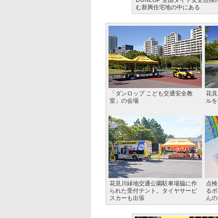
DUNLOP 全国タイヤ安全
む新興住宅地の中にある
「ダンロップ こども交通安全教
花見
室」の会場
ルを
花見川緑地交通公園駐車場脇に作
点検
られた受付テント。タイヤサービ
るボ
スカーも出張
んの