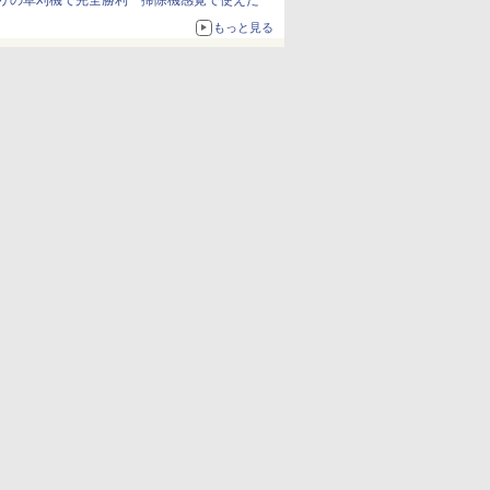
リの草刈機で完全勝利 掃除機感覚で使えた
もっと見る