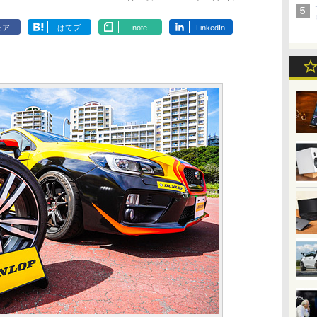
ェア
はてブ
note
LinkedIn