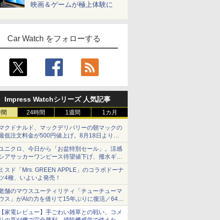
映画＆ゲームが極上体験に
Car Watch をフォローする
Impress Watchシリーズ 人気記事
時間
24時間
1週間
1カ月
マクドナルド、マックデリバリーの朝マックの
最低注文料金が500円値上げ。8月18日より
1,500円から受付
ユニクロ、今日から「お盆特別セール」。涼感
シアサッカーワンピース待望値下げ、撥水ギア
ショーツは1990円に
ミスド「Mrs. GREEN APPLE」のコラボドーナ
ツ4種、いよいよ発売！
老舗のマウスユーティリティ「チューチューマ
ウス」がAIの力を借りて15年ぶりに復活／64bit
化、Windows 10/11、「Chrome」も走り回
【家電レビュー】手ごわい雑草との戦い、コメ
る。復活記念で2026年末まで500円