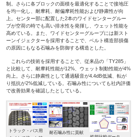
制。さらに各ブロックの面積を最適化することで接地圧
を均一化し、耐摩耗、耐偏摩耗性能および静粛性が向
上。センター部に配置した2本のワイドセンターグルー
ブが空荷の時でも高い排水性を発揮し、ウェット性能を
高めている。また、ワイドセンターグルーブには新スト
ーンイジェクターを採用することで、ベルト構造部損傷
の原因にもなる石噛みを防御する構造とした。
これらの技術を採用することで、従来品の「TY285」
と比較して、耐摩耗性能が12%、ウェット制動性能が4%
向上。さらに静粛性として通過騒音が4.4dB低減、転が
り抵抗が2%低減している。石噛み性についても社内評価
で改善効果を確認したとしている。
トラック・バス用
耐石噛み性に貢献
性能比較データ