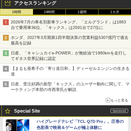
アクセスランキング
1時間
24時間
1週間
1カ月
2026年7月の車名別新車ランキング、「エルグランド」は1883
台で乗用車36位、「キックス」は2591台で27位に
ホンダ、2027年3月期第1四半期決算の営業利益5307億円で過去
最高を記録
日産、「キャシュカイe-POWER」が無給油で1980kmを走行し
てギネス世界記録に認定
【まるも亜希子の「寄り道日和」】ディーゼルエンジンの生きる
道
日産、受注好調の新型「キックス」のユーザー動向に関して、マ
ーケティング本部の寺西章氏が解説
もっと見る
Special Site
ハイグレードテレビ「TCL Q7D Pro」。圧巻の
色彩美で映画＆ゲームが極上体験に