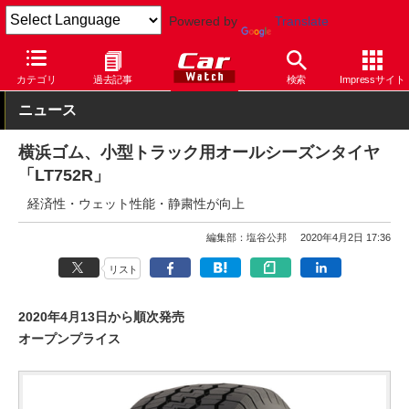
Powered by
Translate
Car Watch
タイヤ
横浜ゴム
その他
カテゴリ
過去記事
検索
Impressサイト
ニュース
横浜ゴム、小型トラック用オールシーズンタイヤ
「LT752R」
経済性・ウェット性能・静粛性が向上
編集部：塩谷公邦
2020年4月2日 17:36
リスト
2020年4月13日から順次発売
オープンプライス