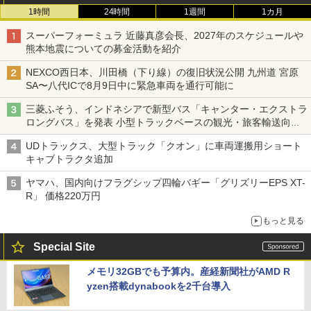
1時間
24時間
1週間
1カ月
スーパーフォーミュラ 近藤真彦会長、2027年のスケジュールや
熊本地震についての募金活動を紹介
NEXCO西日本、川田橋（下り線）の復旧状況公開 九州道 宮原
SA〜八代ICで8月9日中に緊急車両を通行可能に
三菱ふそう、インドネシアで新型バス「キャンター・エクストラ
ロングバス」を発表 小型トラックベースの観光・旅客輸送向け
バス
UDトラックス、大型トラック「クオン」に車両運搬用ショート
キャブトラクタ追加
ヤマハ、国内向けフラグシップ四輪バギー「グリズリーEPS XT-
R」 価格220万円
もっと見る
Special Site
メモリ32GBでも予算内。産経新聞社がAMD R
yzen搭載dynabookを2千台導入