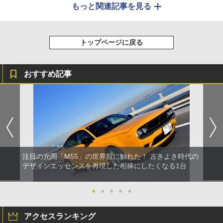
もっと関連記事を見る
トップページに戻る
おすすめ記事
注目の光岡「M55」の世界観に触れた！ 古きよき時代の
デザインエッセンスを再現した相棒にしたくなる1台
●
●
●
●
●
アクセスランキング