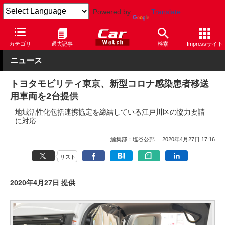
Powered by
Translate
Car Watch
自動車
トヨタ
その他
カテゴリ
過去記事
検索
Impressサイト
ニュース
トヨタモビリティ東京、新型コロナ感染患者移送
用車両を2台提供
地域活性化包括連携協定を締結している江戸川区の協力要請
に対応
編集部：塩谷公邦
2020年4月27日 17:16
リスト
2020年4月27日 提供