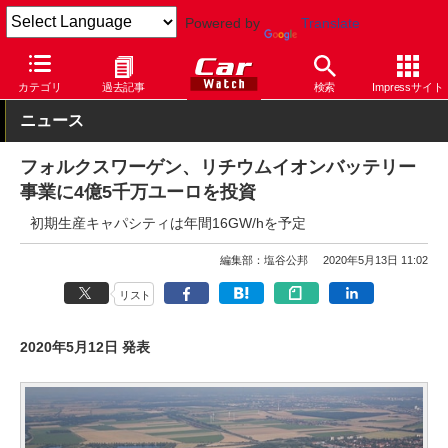
Powered by
Translate
Car Watch
自動車
フォルクスワーゲン
その他
カテゴリ
過去記事
検索
Impressサイト
ニュース
フォルクスワーゲン、リチウムイオンバッテリー
事業に4億5千万ユーロを投資
初期生産キャパシティは年間16GW/hを予定
編集部：塩谷公邦
2020年5月13日 11:02
リスト
2020年5月12日 発表