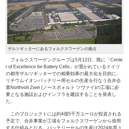
ザルツギッターにあるフォルクスワーゲンの拠点
フォルクスワーゲングループは5月12日、既に「Cente
r of Excellence for Battery Cells」が置かれているドイツ
の都市ザルツギッターでの相乗効果の最大化を目的に、
リチウムイオンバッテリー用セルの生産を行なう合弁企
業Northvolt Zwei (ノースボォルト ツヴァイ)の工場に必
要となる施設およびインフラを建設することを発表し
た。
このプロジェクトには約4億5千万ユーロが投資される
予定で、合弁事業が工場をフォルクスワーゲンから借用
する仕組みとなる。バッテリーセルの生産は2024年早々