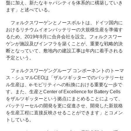
盤に加え、新たなキャパシティを体系的に構築していき
ます」と述べている。
フォルクスワーゲンとノースボルトは、ドイツ国内に
おけるリチウムイオンバッテリーの大規模生産を準備す
るため、2019年9月に合弁会社を設立。フォルクスワー
ゲンが施設及びインフラを築くことが、重要な戦略的決
断となっていて、敷地内の建設工事は年内に着手される
予定という。
フォルクスワーゲングループ コンポーネントのトーマ
ス・シュマルCEOは「ザルツギッターでのバッテリーセ
ル生産は、e-モビリティへの転換における重要な一歩で
す。また、生産とCenter of Excellence for Battery Cells
をザルツギッターという拠点にまとめることによって、
バッテリーセルの開発を更に促進させ、開発した新規格
を生産工程に直接反映させることができます」とコメン
トしている。