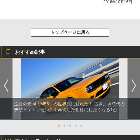
2018年10月16日
トップページに戻る
おすすめ記事
注目の光岡「M55」の世界観に触れた！ 古きよき時代の
デザインエッセンスを再現した相棒にしたくなる1台
●
●
●
●
●