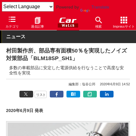
Powered by
Translate
Car Watch
技術
その他
カテゴリ
過去記事
検索
Impressサイト
ニュース
村田製作所、部品専有面積50％を実現したノイズ
対策部品「BLM18SP_SH1」
多数の車載部品に安定した電源供給を行なうことで高度な安
全性を実現
編集部：塩谷公邦
2020年6月9日 14:52
リスト
2020年6月9日 発表