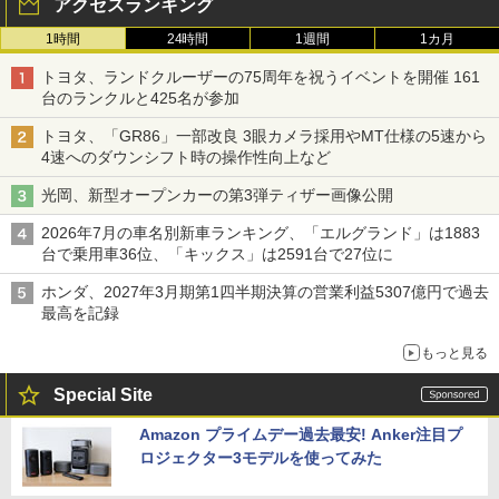
アクセスランキング
1時間
24時間
1週間
1カ月
トヨタ、ランドクルーザーの75周年を祝うイベントを開催 161
台のランクルと425名が参加
トヨタ、「GR86」一部改良 3眼カメラ採用やMT仕様の5速から
4速へのダウンシフト時の操作性向上など
光岡、新型オープンカーの第3弾ティザー画像公開
2026年7月の車名別新車ランキング、「エルグランド」は1883
台で乗用車36位、「キックス」は2591台で27位に
ホンダ、2027年3月期第1四半期決算の営業利益5307億円で過去
最高を記録
もっと見る
Special Site
Amazon プライムデー過去最安! Anker注目プ
ロジェクター3モデルを使ってみた