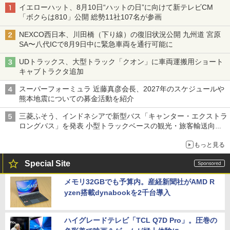
イエローハット、8月10日“ハットの日”に向けて新テレビCM
「ボクらは810」公開 総勢11社107名が参画
NEXCO西日本、川田橋（下り線）の復旧状況公開 九州道 宮原
SA〜八代ICで8月9日中に緊急車両を通行可能に
UDトラックス、大型トラック「クオン」に車両運搬用ショート
キャブトラクタ追加
スーパーフォーミュラ 近藤真彦会長、2027年のスケジュールや
熊本地震についての募金活動を紹介
三菱ふそう、インドネシアで新型バス「キャンター・エクストラ
ロングバス」を発表 小型トラックベースの観光・旅客輸送向け
バス
もっと見る
Special Site
メモリ32GBでも予算内。産経新聞社がAMD R
yzen搭載dynabookを2千台導入
ハイグレードテレビ「TCL Q7D Pro」。圧巻の