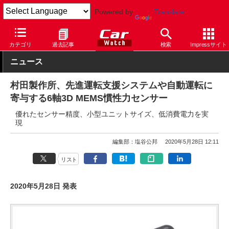
Powered by
Translate
Car Watch
技術
安全
自動運転
カテゴリ
過去記事
検索
Impressサイト
ニュース
村田製作所、先進運転支援システムや自動運転に
寄与する6軸3D MEMS慣性力センサー
優れたセンサー精度、小型ユニットサイズ、低消費電力を実
現
編集部：塩谷公邦
2020年5月28日 12:11
リスト
2020年5月28日 発表