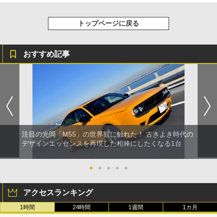
トップページに戻る
おすすめ記事
注目の光岡「M55」の世界観に触れた！ 古きよき時代の
デザインエッセンスを再現した相棒にしたくなる1台
●
●
●
●
●
アクセスランキング
1時間
24時間
1週間
1カ月