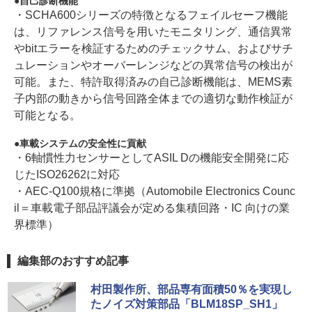
自己診断機能
・SCHA600シリーズの特徴となるフェイルセーフ機能
は、リファレンス信号を用いたモニタリング、通信異常
やbitエラーを検証するためのチェックサム、およびサチ
ュレーションやオーバーレンジなどの異常信号の検出が
可能。また、特許取得済みの自己診断機能は、MEMS素
子内部の動きから信号回路全体までの適切な動作検証が
可能となる。
車載システムの安全性に貢献
・6軸慣性力センサーとしてASIL Dの機能安全開発に応
じたISO26262に対応
・AEC-Q100規格に準拠（Automobile Electronics Counc
il＝車載電子部品評議会が定める集積回路・IC 向けの業
界標準）
編集部のおすすめ記事
村田製作所、部品専有面積50％を実現し
たノイズ対策部品「BLM18SP_SH1」