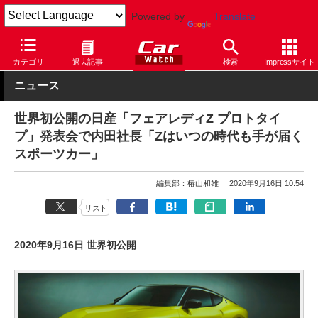
Powered by
Translate
Car Watch
自動車
日産
フェアレディZ
カテゴリ
過去記事
検索
Impressサイト
ニュース
世界初公開の日産「フェアレディZ プロトタイ
プ」発表会で内田社長「Zはいつの時代も手が届く
スポーツカー」
編集部：椿山和雄
2020年9月16日 10:54
リスト
2020年9月16日 世界初公開