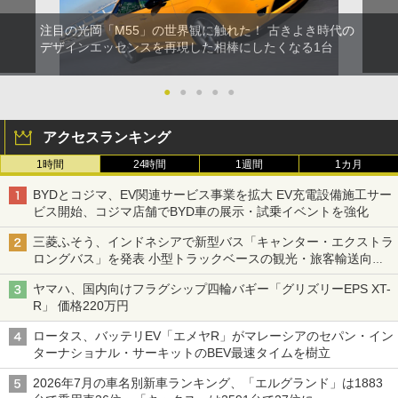
注目の光岡「M55」の世界観に触れた！ 古きよき時代の
デザインエッセンスを再現した相棒にしたくなる1台
●
●
●
●
●
アクセスランキング
1時間
24時間
1週間
1カ月
BYDとコジマ、EV関連サービス事業を拡大 EV充電設備施工サー
ビス開始、コジマ店舗でBYD車の展示・試乗イベントを強化
三菱ふそう、インドネシアで新型バス「キャンター・エクストラ
ロングバス」を発表 小型トラックベースの観光・旅客輸送向け
バス
ヤマハ、国内向けフラグシップ四輪バギー「グリズリーEPS XT-
R」 価格220万円
ロータス、バッテリEV「エメヤR」がマレーシアのセパン・イン
ターナショナル・サーキットのBEV最速タイムを樹立
2026年7月の車名別新車ランキング、「エルグランド」は1883