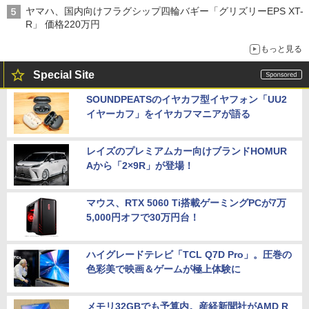
バス
ヤマハ、国内向けフラグシップ四輪バギー「グリズリーEPS XT-
R」 価格220万円
もっと見る
Special Site
SOUNDPEATSのイヤカフ型イヤフォン「UU2
イヤーカフ」をイヤカフマニアが語る
レイズのプレミアムカー向けブランドHOMUR
Aから「2×9R」が登場！
マウス、RTX 5060 Ti搭載ゲーミングPCが7万
5,000円オフで30万円台！
ハイグレードテレビ「TCL Q7D Pro」。圧巻の
色彩美で映画＆ゲームが極上体験に
メモリ32GBでも予算内。産経新聞社がAMD R