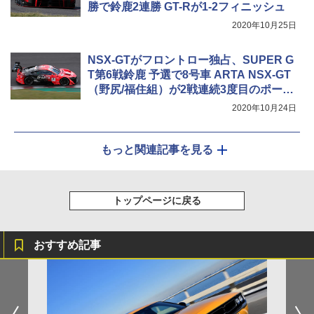
勝で鈴鹿2連勝 GT-Rが1-2フィニッシュ
2020年10月25日
NSX-GTがフロントロー独占、SUPER G
T第6戦鈴鹿 予選で8号車 ARTA NSX-GT
（野尻/福住組）が2戦連続3度目のポール
ポジション
2020年10月24日
もっと関連記事を見る
トップページに戻る
おすすめ記事