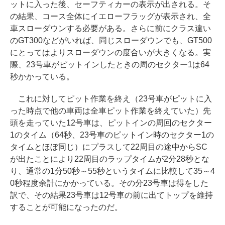
ットに入った後、セーフティカーの表示が出される。そ
の結果、コース全体にイエローフラッグが表示され、全
車スローダウンする必要がある。さらに前にクラス違い
のGT300などがいれば、同じスローダウンでも、GT500
にとってはよりスローダウンの度合いが大きくなる。実
際、23号車がピットインしたときの周のセクター1は64
秒かかっている。
これに対してピット作業を終え（23号車がピットに入
った時点で他の車両は全車ピット作業を終えていた）先
頭を走っていた12号車は、ピットインの周回のセクター
1のタイム（64秒、23号車のピットイン時のセクター1の
タイムとほぼ同じ）にプラスして22周目の途中からSC
が出たことにより22周目のラップタイムが2分28秒とな
り、通常の1分50秒～55秒というタイムに比較して35～4
0秒程度余計にかかっている。その分23号車は得をした
訳で、その結果23号車は12号車の前に出てトップを維持
することが可能になったのだ。