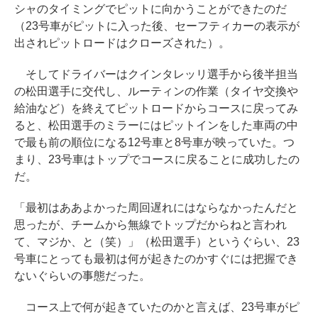
シャのタイミングでピットに向かうことができたのだ
（23号車がピットに入った後、セーフティカーの表示が
出されピットロードはクローズされた）。
そしてドライバーはクインタレッリ選手から後半担当
の松田選手に交代し、ルーティンの作業（タイヤ交換や
給油など）を終えてピットロードからコースに戻ってみ
ると、松田選手のミラーにはピットインをした車両の中
で最も前の順位になる12号車と8号車が映っていた。つ
まり、23号車はトップでコースに戻ることに成功したの
だ。
「最初はああよかった周回遅れにはならなかったんだと
思ったが、チームから無線でトップだからねと言われ
て、マジか、と（笑）」（松田選手）というぐらい、23
号車にとっても最初は何が起きたのかすぐには把握でき
ないぐらいの事態だった。
コース上で何が起きていたのかと言えば、23号車がピ