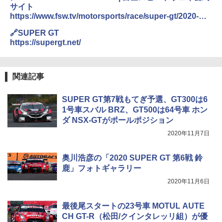
サイト
https://www.fsw.tv/motorsports/race/super-gt/2020-
rd8-top.html
🔗SUPER GT
https://supergt.net/
関連記事
SUPER GT第7戦もてぎ予選、GT300は6
1号車スバル BRZ、GT500は64号車 ホン
ダ NSX-GTがポールポジション
2020年11月7日
奥川浩彦の「2020 SUPER GT 第6戦 鈴
鹿」フォトギャラリー
2020年11月6日
最後尾スタートの23号車 MOTUL AUTE
CH GT-R（松田/クインタレッリ組）が優