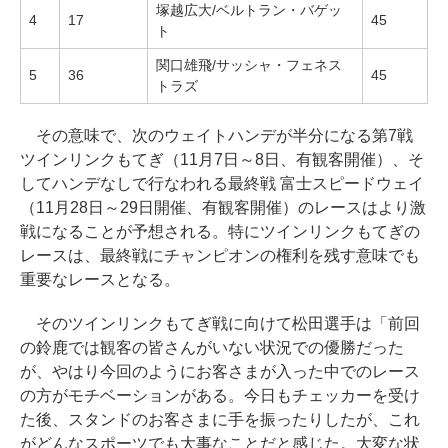
塚越広大/ベルトラン・バゲッ
4
17
45
ト
関口雄飛/サッシャ・フェネス
5
36
45
トラズ
その意味で、次のウェイトハンデが半分になる第7戦
ツインリンクもてぎ（11月7日～8日、有観客開催）、そ
してハンデなしで行なわれる最終戦 富士スピードウェイ
（11月28日～29日開催、有観客開催）のレースはより激
戦になることが予想される。特にツインリンクもてぎの
レースは、最終戦にチャンピオンの権利を残す意味でも
重要なレースとなる。
そのツインリンクもてぎ戦に向けて松田選手は「前回
の鈴鹿では観客の皆さんがいない状況での優勝だった
が、やはり今回のようにお客さまが入った中でのレース
の方がモチベーションがある。今日もチェッカーを受け
た後、スタンドのお客さまに手を振ったりしたが、これ
がどんなスポーツでも大事なことだと感じた。大変な状