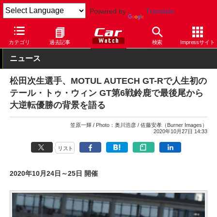
Powered by
Translate
Car Watch
モータースポーツ
SUPER GT
カテゴリ
過去記事
検索
Impressサイト
ニュース
松田次生選手、MOTUL AUTECH GT-Rで人生初の
テール・トゥ・ウィン GT第6戦鈴鹿で最後尾から
大逆転優勝の背景を語る
笠原一輝
Photo：奥川浩彦
佐藤安孝（Burner Images）
2020年10月27日 14:33
リスト
2020年10月24日～25日 開催