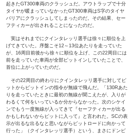
起きたGT300車両のクラッシュだ。アウトラップで十分
タイヤが暖まっていなかったGT300車両はS字のタイヤ
バリアにクラッシュしてしまったのだ。その結果、セー
フティカーが出されることになったのだ。
実はそれまでにクインタレッリ選手は徐々に順位を上
げてきていた。序盤こそ12～13位あたりを走っていた
が、16周目前後から徐々に順位を上げ、この22周目には
前を走っていた車両が全部ピットインしていたことで、
首位に上がっていたのだ。
その22周目の終わりにクインタレッリ選手に対してピ
ットからピットインの指令が無線で飛んだ。「130Rあた
りを走っていたときに最初の無線が聞こえたが、入りが
わるくて何をいっているか分からなかった。次のシケイ
ンでもう一度無線が入ってきて『セーフティカーが出る
かもしれないからピットに入って』と言われた。SCの表
示が出るな出るなと思いながらピットロードに向かって
行った」（クインタレッリ選手）という、まさにドンピ