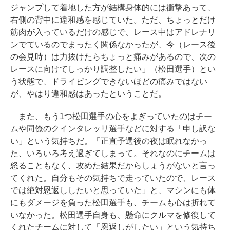
ジャンプして着地した方が結構身体的には衝撃あって、
右側の背中に違和感を感じていた。ただ、ちょっとだけ
筋肉が入っているだけの感じで、レース中はアドレナリ
ンでているのでまったく関係なかったが、今（レース後
の会見時）は力抜けたらちょっと痛みがあるので、次の
レースに向けてしっかり調整したい」（松田選手）とい
う状態で、ドライビングできないほどの痛みではない
が、やはり違和感はあったということだ。
また、もう1つ松田選手の心をよぎっていたのはチー
ムや同僚のクインタレッリ選手などに対する「申し訳な
い」という気持ちだ。「正直予選後の夜は眠れなかっ
た、いろいろ考え過ぎてしまって。それなのにチームは
怒ることもなく、攻めた結果だからしょうがないと言っ
てくれた。自分もその気持ちで走っていたので、レース
では絶対恩返ししたいと思っていた」と、マシンにも体
にもダメージを負った松田選手も、チームも心は折れて
いなかった。松田選手自身も、懸命にクルマを修復して
くれたチームに対して「恩返しがしたい」という気持ち