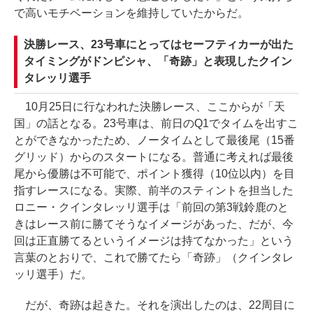
で高いモチベーションを維持していたからだ。
決勝レース、23号車にとってはセーフティカーが出た
タイミングがドンピシャ、「奇跡」と表現したクイン
タレッリ選手
10月25日に行なわれた決勝レース、ここからが「天
国」の話となる。23号車は、前日のQ1でタイムを出すこ
とができなかったため、ノータイムとして最後尾（15番
グリッド）からのスタートになる。普通に考えれば最後
尾から優勝は不可能で、ポイント獲得（10位以内）を目
指すレースになる。実際、前半のスティントを担当した
ロニー・クインタレッリ選手は「前回の第3戦鈴鹿のと
きはレース前に勝てそうなイメージがあった、だが、今
回は正直勝てるというイメージは持てなかった」という
言葉のとおりで、これで勝てたら「奇跡」（クインタレ
ッリ選手）だ。
だが、奇跡は起きた。それを演出したのは、22周目に