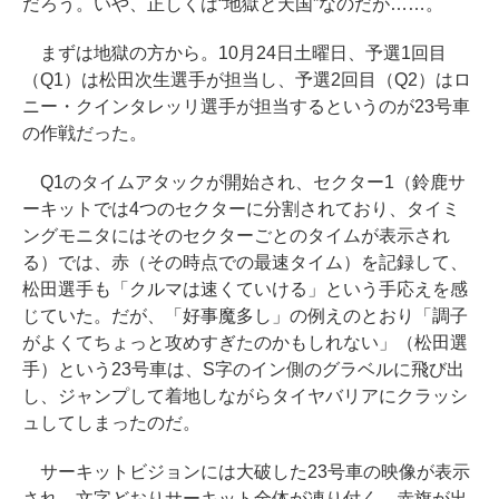
だろう。いや、正しくは“地獄と天国”なのだが……。
まずは地獄の方から。10月24日土曜日、予選1回目
（Q1）は松田次生選手が担当し、予選2回目（Q2）はロ
ニー・クインタレッリ選手が担当するというのが23号車
の作戦だった。
Q1のタイムアタックが開始され、セクター1（鈴鹿サ
ーキットでは4つのセクターに分割されており、タイミ
ングモニタにはそのセクターごとのタイムが表示され
る）では、赤（その時点での最速タイム）を記録して、
松田選手も「クルマは速くていける」という手応えを感
じていた。だが、「好事魔多し」の例えのとおり「調子
がよくてちょっと攻めすぎたのかもしれない」（松田選
手）という23号車は、S字のイン側のグラベルに飛び出
し、ジャンプして着地しながらタイヤバリアにクラッシ
ュしてしまったのだ。
サーキットビジョンには大破した23号車の映像が表示
され、文字どおりサーキット全体が凍り付く。赤旗が出