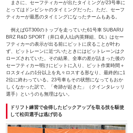
まさに、セーフティカーが出たタイミングが23号車に
とってはドンピシャのタイミングだった。ただ、セーフ
ティカーが最悪のタイミングになったチームもある。
例えばGT300のトップを走っていた61号車 SUBARU
BRZ R&D SPORT（井口卓人/山内英輝組、DL）はセー
フティカーの表示が出る前にピットに戻ることが叶わ
ず、ピットレーンに近づいたときにはピットレーンはク
ローズされていた。その結果、全車の差が詰まった後の
セーフティカー明けにピットに入り、ピット作業時間＋
ロスタイムの1分以上を丸々ロスする形なり、最終的に1
2位に終わっている。23号車もその状態になってもおか
しくなかった訳で、「奇跡が起きた」（クインタレッリ
選手）というのも無理はない。
ドリフト練習で会得したピックアップを取る技を駆使
して松田選手は逃げ切る