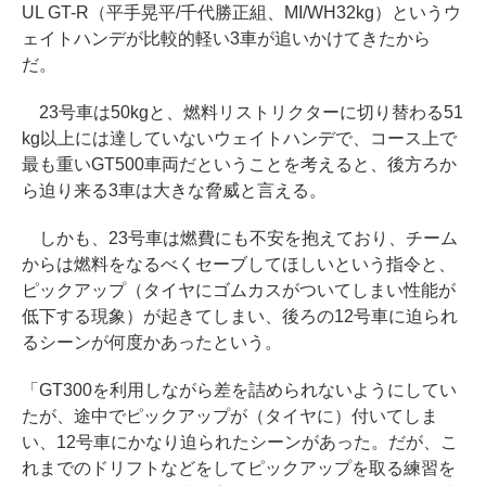
UL GT-R（平手晃平/千代勝正組、MI/WH32kg）というウ
ェイトハンデが比較的軽い3車が追いかけてきたから
だ。
23号車は50kgと、燃料リストリクターに切り替わる51
kg以上には達していないウェイトハンデで、コース上で
最も重いGT500車両だということを考えると、後方ろか
ら迫り来る3車は大きな脅威と言える。
しかも、23号車は燃費にも不安を抱えており、チーム
からは燃料をなるべくセーブしてほしいという指令と、
ピックアップ（タイヤにゴムカスがついてしまい性能が
低下する現象）が起きてしまい、後ろの12号車に迫られ
るシーンが何度かあったという。
「GT300を利用しながら差を詰められないようにしてい
たが、途中でピックアップが（タイヤに）付いてしま
い、12号車にかなり迫られたシーンがあった。だが、こ
れまでのドリフトなどをしてピックアップを取る練習を