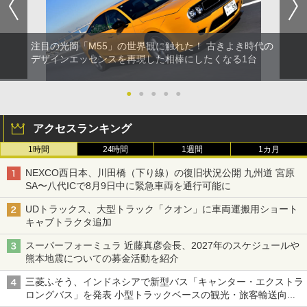
注目の光岡「M55」の世界観に触れた！ 古きよき時代の
デザインエッセンスを再現した相棒にしたくなる1台
●
●
●
●
●
アクセスランキング
1時間
24時間
1週間
1カ月
NEXCO西日本、川田橋（下り線）の復旧状況公開 九州道 宮原
SA〜八代ICで8月9日中に緊急車両を通行可能に
UDトラックス、大型トラック「クオン」に車両運搬用ショート
キャブトラクタ追加
スーパーフォーミュラ 近藤真彦会長、2027年のスケジュールや
熊本地震についての募金活動を紹介
三菱ふそう、インドネシアで新型バス「キャンター・エクストラ
ロングバス」を発表 小型トラックベースの観光・旅客輸送向け