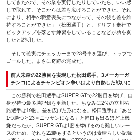
してきたので、その業を実行したりしていたら、いい感
じで取れて、そこからは差を広げることができた。それ
により、相手の戦意喪失につながって、その後も差を維
持することができた」（松田選手）と、ドリフト走行で
ピックアップを落とす練習をしていることなどが功を奏
したと説明した。
そして確実にチェッカーまで23号車を運び、トップで
ゴールした。まさに奇跡の完成だ。
前人未踏の22勝目を実現した松田選手、3メーカーガ
チンコによるチャンピオン争いはより白熱した戦いに
この勝利で松田選手はSUPER GTで22勝目を挙げ、自
身が持つ最多勝記録を更新した。ちなみに2位の立川祐
路選手は19勝。差を広げた形になる。松田選手は「あと
1つ勝つと23＝ニッサンになる」と軽口も出るほど上機
嫌だったが、SUPER GTは1勝を挙げるのも難しいレー
スのため、それを22勝もするというのは素晴らしい記録