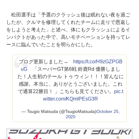
松田選手は「予選のクラッシュ後は眠れない夜を過ご
したが、クルマを修理してくれたチームに走りで恩返し
をしようと考えた」と述べ、体にもクラッシュによるイ
ンパクトがあった中で、高いモチベーションを持ってレ
ースに臨んでいたことを明らかにした。
ブログ更新しました→
https://t.co/H9zGZPGB
uG
「スーパーGT第6戦 鈴鹿Rd 優勝しまし
た！人生初のテール トゥ ウィン！！！皆んなに
感謝。本当に、ありがとうございました。これ
で通算22勝目！ 」こちらも見てください。
pic.t
witter.com/KQmIPEsG3R
— Tsugio Matsuda (@TsugioMatsuda)
October 25,
2020