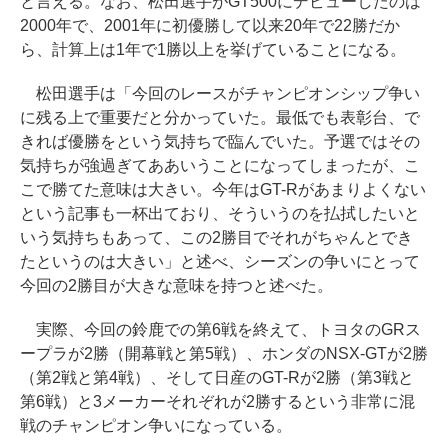
と言える。なお、松田選手がGT500にデビューしたのは
2000年で、2001年に初優勝して以来20年で22勝だか
ら、計算上は1年で1勝以上を挙げていることになる。
松田選手は「今回のレースがチャンピオンシップ争い
に残る上で重要だと分かっていた。最低でも表彰台、で
きれば優勝をという気持ちで臨んでいた。予選ではその
気持ちが強過ぎてああいうことになってしまったが、こ
こで勝てた意味は大きい。今年はGT-Rがあまりよくない
という記事も一杯出ており、そういうのを払拭したいと
いう気持ちもあって、この2勝目でそれがちゃんとでき
たというのは大きい」と述べ、シーズンの争いにとって
今回の2勝目が大きな意味を持つと述べた。
実際、今回の鈴鹿での第6戦を終えて、トヨタのGRス
ープラが2勝（開幕戦と第5戦）、ホンダのNSX-GTが2勝
（第2戦と第4戦）、そして日産のGT-Rが2勝（第3戦と
第6戦）と3メーカーそれぞれが2勝するという非常に混
戦のチャンピオン争いになっている。