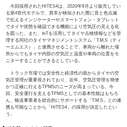
今回採用されたHiTES4は、2020年9月より販売してい
る第4世代モデルで、異常が検知された際に音と色点滅
で伝えるインジケーターやスマートフォン・タブレット
でタイヤ状態を確認できる機能により空気圧の見える化
を図った。また、IoTを活用してタイヤ点検情報などを管
理する同社のタイヤマネジメントシステム「T.M.S（ティ
ーエムエス）」と連携させることで、車両から離れた場
所からでもタイヤ内部の空気圧と温度や車両の位置をモ
ニターすることができるとしている。
トラック市場では安全性と経済性の面からタイヤの空
気圧管理が重要視されており、近年、空気圧管理を簡便
かつ正確に行えるTPMSのニーズが高まっている。今
回、安全運行を支えるTPMSとしての基本性能はもちろ
ん、輸送事業者を総合的にサポートする「T.M.S」との連
携も可能なことから「HiTES4」の採用が決定したとい
う。