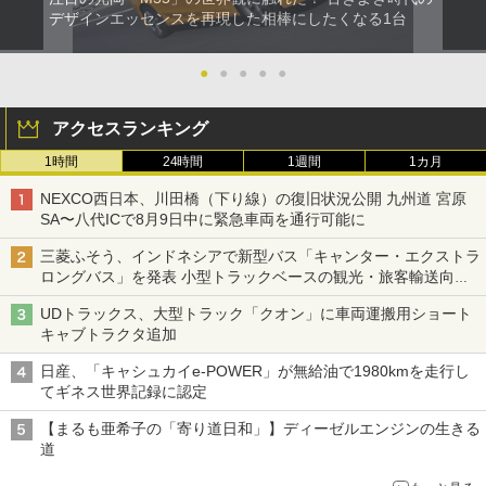
デザインエッセンスを再現した相棒にしたくなる1台
●
●
●
●
●
アクセスランキング
1時間
24時間
1週間
1カ月
NEXCO西日本、川田橋（下り線）の復旧状況公開 九州道 宮原
SA〜八代ICで8月9日中に緊急車両を通行可能に
三菱ふそう、インドネシアで新型バス「キャンター・エクストラ
ロングバス」を発表 小型トラックベースの観光・旅客輸送向け
バス
UDトラックス、大型トラック「クオン」に車両運搬用ショート
キャブトラクタ追加
日産、「キャシュカイe-POWER」が無給油で1980kmを走行し
てギネス世界記録に認定
【まるも亜希子の「寄り道日和」】ディーゼルエンジンの生きる
道