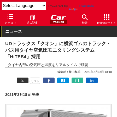
Powered by
Translate
Car Watch
タイヤ
横浜ゴム
カテゴリ
過去記事
検索
Impressサイト
ニュース
UDトラックス「クオン」に横浜ゴムのトラック・
バス用タイヤ空気圧モニタリングシステム
「HiTES4」採用
タイヤ内部の空気圧と温度をリアルタイムで確認
編集部：椿山和雄
2021年2月18日 18:18
リスト
2021年2月18日 発表