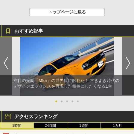
トップページに戻る
おすすめ記事
注目の光岡「M55」の世界観に触れた！ 古きよき時代の
デザインエッセンスを再現した相棒にしたくなる1台
●
●
●
●
●
アクセスランキング
1時間
24時間
1週間
1カ月