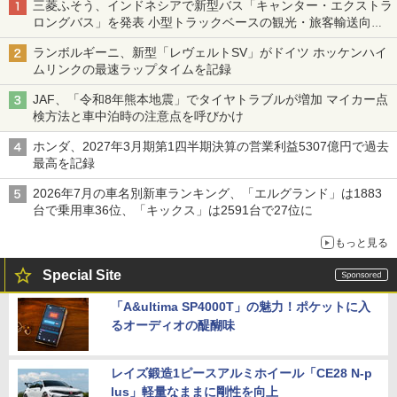
三菱ふそう、インドネシアで新型バス「キャンター・エクストラ
ロングバス」を発表 小型トラックベースの観光・旅客輸送向け
バス
ランボルギーニ、新型「レヴェルトSV」がドイツ ホッケンハイ
ムリンクの最速ラップタイムを記録
JAF、「令和8年熊本地震」でタイヤトラブルが増加 マイカー点
検方法と車中泊時の注意点を呼びかけ
ホンダ、2027年3月期第1四半期決算の営業利益5307億円で過去
最高を記録
2026年7月の車名別新車ランキング、「エルグランド」は1883
台で乗用車36位、「キックス」は2591台で27位に
もっと見る
Special Site
「A&ultima SP4000T」の魅力！ポケットに入
るオーディオの醍醐味
レイズ鍛造1ピースアルミホイール「CE28 N-p
lus」軽量なままに剛性を向上