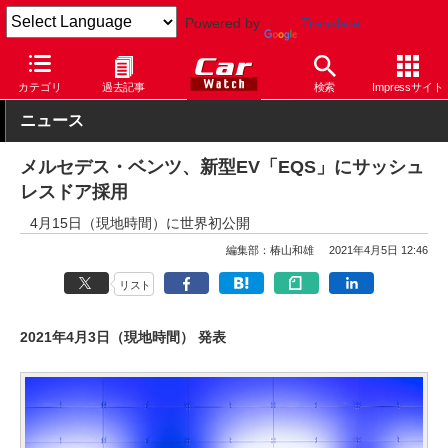
Powered by
Translate
Car Watch
自動車
メルセデス・ベンツ
カテゴリ
過去記事
検索
Impressサイト
ニュース
メルセデス・ベンツ、新型EV「EQS」にサッシュ
レスドア採用
4月15日（現地時間）に世界初公開
編集部：椿山和雄
2021年4月5日 12:46
リスト
2021年4月3日（現地時間） 発表