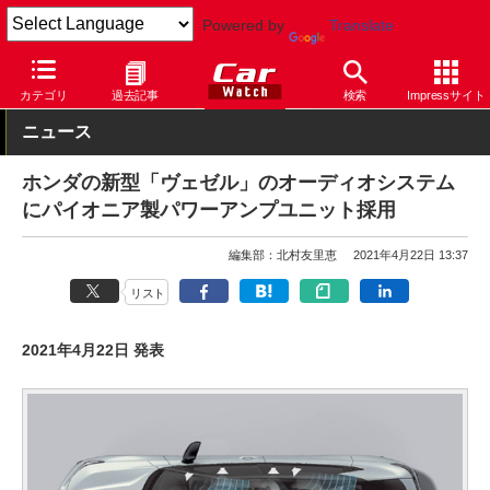
Powered by
Translate
Car Watch
自動車
ホンダ
ヴェゼル
カテゴリ
過去記事
検索
Impressサイト
ニュース
ホンダの新型「ヴェゼル」のオーディオシステム
にパイオニア製パワーアンプユニット採用
編集部：北村友里恵
2021年4月22日 13:37
リスト
2021年4月22日 発表