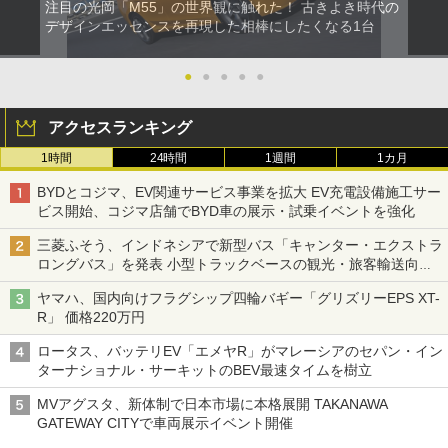
注目の光岡「M55」の世界観に触れた！ 古きよき時代の
デザインエッセンスを再現した相棒にしたくなる1台
●
●
●
●
●
アクセスランキング
1時間
24時間
1週間
1カ月
BYDとコジマ、EV関連サービス事業を拡大 EV充電設備施工サー
ビス開始、コジマ店舗でBYD車の展示・試乗イベントを強化
三菱ふそう、インドネシアで新型バス「キャンター・エクストラ
ロングバス」を発表 小型トラックベースの観光・旅客輸送向け
バス
ヤマハ、国内向けフラグシップ四輪バギー「グリズリーEPS XT-
R」 価格220万円
ロータス、バッテリEV「エメヤR」がマレーシアのセパン・イン
ターナショナル・サーキットのBEV最速タイムを樹立
MVアグスタ、新体制で日本市場に本格展開 TAKANAWA
GATEWAY CITYで車両展示イベント開催