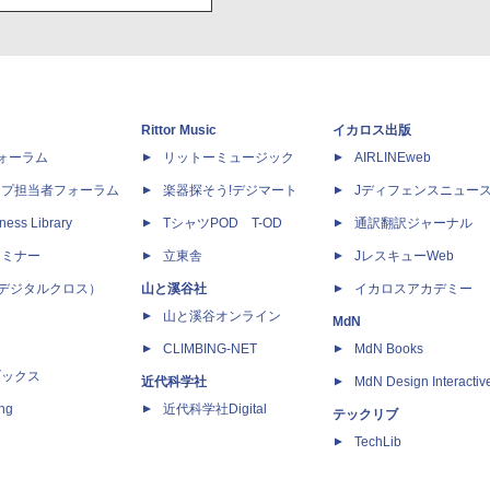
Rittor Music
イカロス出版
dフォーラム
リットーミュージック
AIRLINEweb
ップ担当者フォーラム
楽器探そう!デジマート
Jディフェンスニュー
ness Library
TシャツPOD T-OD
通訳翻訳ジャーナル
セミナー
立東舎
JレスキューWeb
 X（デジタルクロス）
山と溪谷社
イカロスアカデミー
山と溪谷オンライン
MdN
CLIMBING-NET
MdN Books
ブックス
近代科学社
MdN Design Interactiv
ing
近代科学社Digital
テックリブ
TechLib