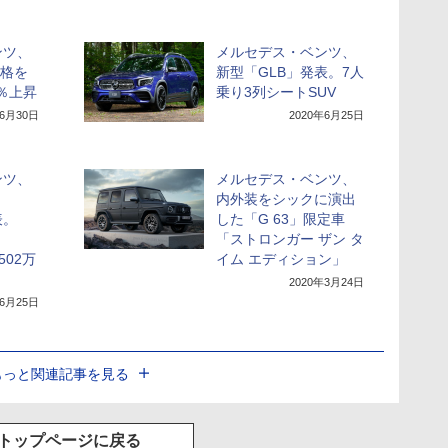
ンツ、
メルセデス・ベンツ、
価格を
新型「GLB」発表。7人
8％上昇
乗り3列シートSUV
年6月30日
2020年6月25日
ンツ、
メルセデス・ベンツ、
内外装をシックに演出
表。
した「G 63」限定車
「ストロンガー ザン タ
502万
イム エディション」
2020年3月24日
年6月25日
もっと関連記事を見る
トップページに戻る