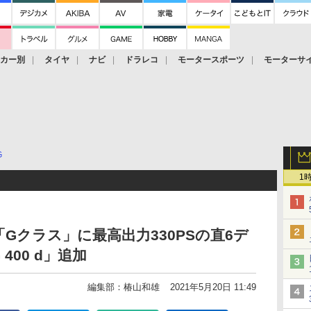
ーカー別
タイヤ
ナビ
ドラレコ
モータースポーツ
モーターサ
G
1
Gクラス」に最高出力330PSの直6デ
400 d」追加
編集部：椿山和雄
2021年5月20日 11:49