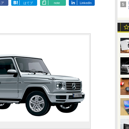
ェア
はてブ
note
LinkedIn