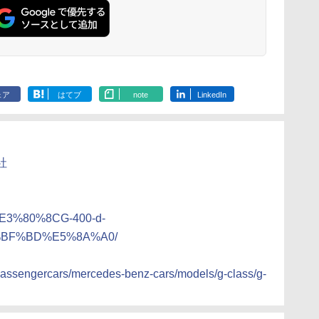
ェア
はてブ
note
LinkedIn
社
/-%E3%80%8CG-400-d-
BF%BD%E5%8A%A0/
passengercars/mercedes-benz-cars/models/g-class/g-