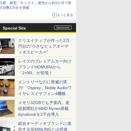
日産、新型「キックス」発売から約1か月で受
減益
注台数1万台を突破
もっと見る
Special Site
クリエイティブが作った2万
円台の“小さなピュアオーデ
ィオスピーカー”
レイズのプレミアムカー向け
ブランドHOMURAから
「2×9R」が登場！
エントリーなのに脅威の実
力!「Osprey」Noble Audioワ
イヤレスイヤフォン4機種を
一気に聴く
メモリ32GBでも予算内。産
経新聞社がAMD Ryzen搭載
dynabookを2千台導入
総合オーディオブランドに進
化するSHANLINGとは何者