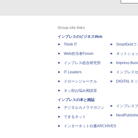
Group site links
インプレスのビジネスWeb
Think IT
SmartGri
Web担当者Forum
ネットショ
インプレス総合研究所
Impress Busi
IT Leaders
インプレス
ドローンジャーナル
DIGITAL
ネッ担お悩み相談室
インプレスの本と雑誌
インプレス
デジタルカメラマガジン
NextPublish
できるネット
インターネット白書ARCHIVES