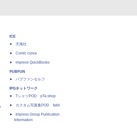
ICE
天海社
ス
Comic curea
impress QuickBooks
PUBFUN
パブファンセルフ
IPGネットワーク
TシャツPOD pTa.shop
カスタム写真集POD fabli
e
Impress Group Publication
Information