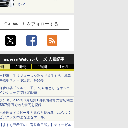
か？
Car Watch をフォローする
Impress Watchシリーズ 人気記事
時間
24時間
1週間
1カ月
吉野家、牛リブロースを熱々で提供する「極旨
牛鉄板ステーキ定食」を発売
鎌倉紅谷「クルミッ子」“切り落とし”をオンラ
インショップで限定販売
ホンダ、2027年3月期第1四半期決算の営業利益
5307億円で過去最高を記録
水を飲まずにビールを飲むと倒れる「ふらつく
ビアグラスbyよなよなエール」
【まるも亜希子の「寄り道日和」】ディーゼル