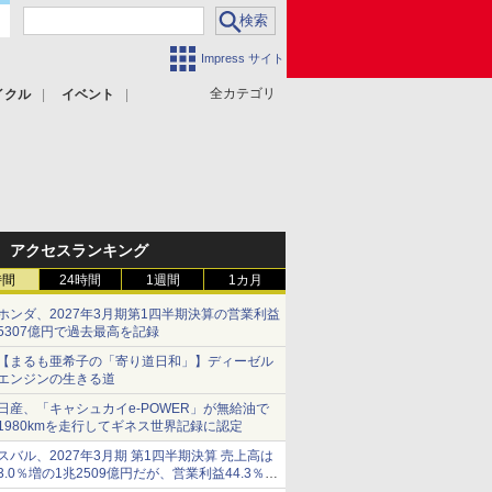
Impress サイト
全カテゴリ
イクル
イベント
アクセスランキング
時間
24時間
1週間
1カ月
ホンダ、2027年3月期第1四半期決算の営業利益
5307億円で過去最高を記録
【まるも亜希子の「寄り道日和」】ディーゼル
エンジンの生きる道
日産、「キャシュカイe-POWER」が無給油で
1980kmを走行してギネス世界記録に認定
スバル、2027年3月期 第1四半期決算 売上高は
3.0％増の1兆2509億円だが、営業利益44.3％減
の426億円、当期利益10.3％減の492億円で増収