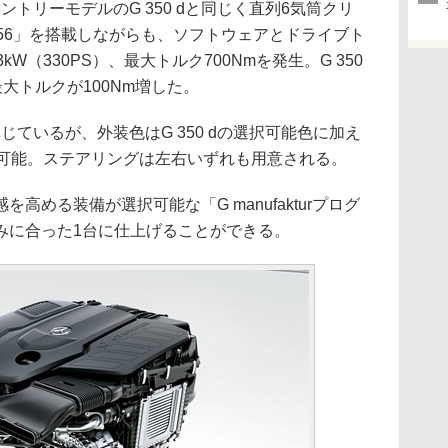
エントリーモデルのG 350 dと同じく直列6気筒クリ
56」を搭載しながらも、ソフトウェアとドライブト
W（330PS）、最大トルク700Nmを発生。G 350
最大トルクが100Nm増した。
準じているが、外装色はG 350 dの選択可能色に加え
択可能。ステアリングは左右いずれも用意される。
める装備が選択可能な「G manufakturプログ
みに合った1台に仕上げることができる。