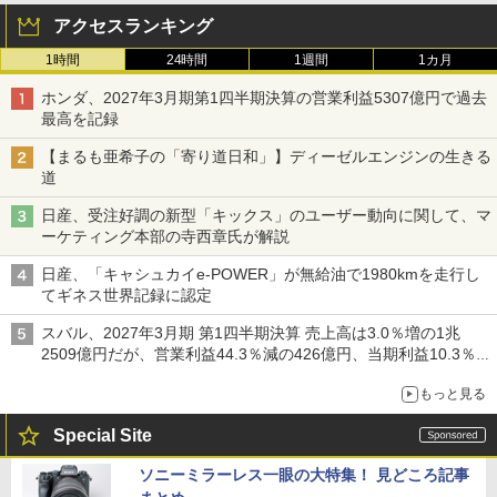
アクセスランキング
1時間
24時間
1週間
1カ月
ホンダ、2027年3月期第1四半期決算の営業利益5307億円で過去
最高を記録
【まるも亜希子の「寄り道日和」】ディーゼルエンジンの生きる
道
日産、受注好調の新型「キックス」のユーザー動向に関して、マ
ーケティング本部の寺西章氏が解説
日産、「キャシュカイe-POWER」が無給油で1980kmを走行し
てギネス世界記録に認定
スバル、2027年3月期 第1四半期決算 売上高は3.0％増の1兆
2509億円だが、営業利益44.3％減の426億円、当期利益10.3％減
の492億円で増収減益
もっと見る
Special Site
ソニーミラーレス一眼の大特集！ 見どころ記事