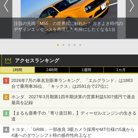
注目の光岡「M55」の世界観に触れた！ 古きよき時代の
デザインエッセンスを再現した相棒にしたくなる1台
●
●
●
●
●
アクセスランキング
1時間
24時間
1週間
1カ月
2026年7月の車名別新車ランキング、「エルグランド」は1883
台で乗用車36位、「キックス」は2591台で27位に
ホンダ、2027年3月期第1四半期決算の営業利益5307億円で過去
最高を記録
【まるも亜希子の「寄り道日和」】ディーゼルエンジンの生きる
道
トヨタ、「GR86」一部改良 3眼カメラ採用やMT仕様の5速から
4速へのダウンシフト時の操作性向上など