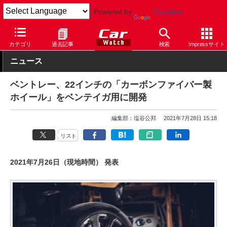
Powered by
Translate
Car Watch
自動車
ベントレー
ベンテイガ
カテゴリ
過去記事
検索
Impressサイト
ニュース
ベントレー、22インチの「カーボンファイバー製
ホイール」をベンテイガ用に開発
編集部：塩谷公邦
2021年7月28日 15:18
リスト
2021年7月26日（現地時間） 発表