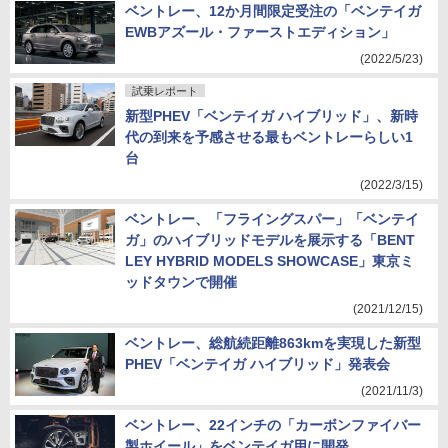
ベントレー、12か月間限定受注の「ベンテイガ
EWBアズール・ファーストエディション」
(2022/5/23)
試乗レポート
新型PHEV「ベンテイガ ハイブリッド」、新時
代の到来を予感させる最もベントレーらしい1
台
(2022/3/15)
ベントレー、「フライングスパー」「ベンテイ
ガ」のハイブリッドモデルを展示する「BENT
LEY HYBRID MODELS SHOWCASE」東京ミ
ッドタウンで開催
(2021/12/15)
ベントレー、総航続距離863kmを実現した新型
PHEV「ベンテイガ ハイブリッド」発表会
(2021/11/3)
ベントレー、22インチの「カーボンファイバー
製ホイール」をベンテイガ用に開発