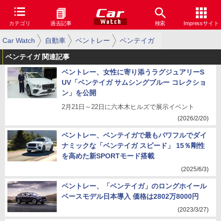
カテゴリ
過去記事
検索
Impressサイト
Car Watch
自動車
ベントレー
ベンテイガ
ベンテイガ 関連記事
ベントレー、女性に寄り添うラグジュアリーS
UV「ベンテイガ サムシングブルー コレクショ
ン」を公開
2月21日～22日に六本木ヒルズで展示イベント
(2026/2/20)
ベントレー、ベンテイガで最もパワフルでダイ
ナミックな「ベンテイガ スピード」 15％剛性
を高めた新SPORTモード搭載
(2025/6/3)
ベントレー、「ベンテイガ」のロングホイール
ベースモデル日本導入 価格は2802万8000円
(2023/3/27)