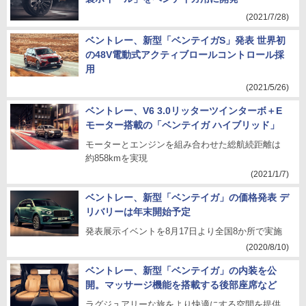
(2021/7/28)
ベントレー、新型「ベンテイガS」発表 世界初
の48V電動式アクティブロールコントロール採
用
(2021/5/26)
ベントレー、V6 3.0リッターツインターボ＋E
モーター搭載の「ベンテイガ ハイブリッド」
モーターとエンジンを組み合わせた総航続距離は
約858kmを実現
(2021/1/7)
ベントレー、新型「ベンテイガ」の価格発表 デ
リバリーは年末開始予定
発表展示イベントを8月17日より全国8か所で実施
(2020/8/10)
ベントレー、新型「ベンテイガ」の内装を公
開。マッサージ機能を搭載する後部座席など
ラグジュアリーな旅をより快適にする空間を提供