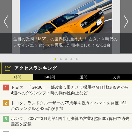
注目の光岡「M55」の世界観に触れた！ 古きよき時代の
デザインエッセンスを再現した相棒にしたくなる1台
●
●
●
●
●
アクセスランキング
1時間
24時間
1週間
1カ月
トヨタ、「GR86」一部改良 3眼カメラ採用やMT仕様の5速から
4速へのダウンシフト時の操作性向上など
トヨタ、ランドクルーザーの75周年を祝うイベントを開催 161
台のランクルと425名が参加
ホンダ、2027年3月期第1四半期決算の営業利益5307億円で過去
最高を記録