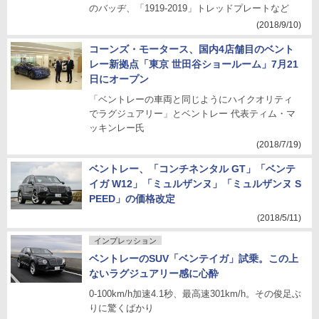
のバッヂ、「1919-2019」トレッドプレートなど
(2018/9/10)
コーンズ・モータース、国内4店舗目のベント
レー新拠点「東京 世田谷ショールーム」7月21
日にオープン
「ベントレーの車両と同じようにハイクオリティ
でラグジュアリー」とベントレー 代表ティム・マ
ッキンレー氏
(2018/7/19)
ベントレー、「コンチネンタル GT」「ベンテ
イガ W12」「ミュルザンヌ」「ミュルザンヌ S
PEED」の価格改定
(2018/5/11)
インプレッション
ベントレーのSUV「ベンテイガ」試乗。この上
ないラグジュアリー感に心酔
0-100km/h加速4.1秒、最高速301km/h。その俊足ぶ
りに驚くばかり