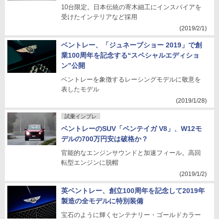
10台限定。日本伝統の寄木細工にインスパイアを
受けたインテリアなど採用
(2019/2/1)
ベントレー、「ジュネーブショー 2019」で創
業100周年を記念する“スペシャルエディショ
ン”公開
ベントレーを象徴するレーシングモデルに敬意を
表したモデル
(2019/1/28)
試乗インプレ
ベントレーのSUV「ベンテイガ V8」、W12モ
デルの700万円安は破格か？
官能的なエンジンサウンドと加速フィール。高回
転型エンジンに脱帽
(2019/1/2)
英ベントレー、創立100周年を記念して2019年
製造の全モデルに特別装備
宝石のように輝くセンテナリー・ゴールドカラー