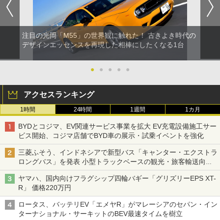
注目の光岡「M55」の世界観に触れた！ 古きよき時代の
デザインエッセンスを再現した相棒にしたくなる1台
●
●
●
●
●
アクセスランキング
1時間
24時間
1週間
1カ月
BYDとコジマ、EV関連サービス事業を拡大 EV充電設備施工サー
ビス開始、コジマ店舗でBYD車の展示・試乗イベントを強化
三菱ふそう、インドネシアで新型バス「キャンター・エクストラ
ロングバス」を発表 小型トラックベースの観光・旅客輸送向け
バス
ヤマハ、国内向けフラグシップ四輪バギー「グリズリーEPS XT-
R」 価格220万円
ロータス、バッテリEV「エメヤR」がマレーシアのセパン・イン
ターナショナル・サーキットのBEV最速タイムを樹立