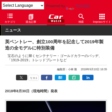
Powered by
Translate
Car Watch
自動車
ベントレー
ベンテイガ
カテゴリ
過去記事
検索
Impressサイト
ニュース
英ベントレー、創立100周年を記念して2019年製
造の全モデルに特別装備
宝石のように輝くセンテナリー・ゴールドカラーのバッヂ、
「1919-2019」トレッドプレートなど
編集部：小林 隆
2018年9月10日 16:35
リスト
2018年8月30日（現地時間）発表