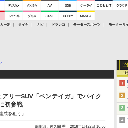
ーカー別
タイヤ
ナビ
ドラレコ
モータースポーツ
モーターサ
ガ
1
アリーSUV「ベンテイガ」でパイク
に初参戦
達成を狙う」
編集部：佐久間 秀
2018年1月22日 16:56