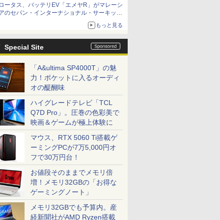
ロータス、バッテリEV「エメヤR」がマレーシ
アのセパン・インターナショナル・サーキット
のBEV最速タイムを樹立
もっと見る
Special Site
「A&ultima SP4000T」の魅
力！ポケットに入るオーディ
オの醍醐味
ハイグレードテレビ「TCL
Q7D Pro」。圧巻の色彩美で
映画＆ゲームが極上体験に
マウス、RTX 5060 Ti搭載ゲ
ーミングPCが7万5,000円オ
フで30万円台！
お値段そのままでメモリ倍
増！メモリ32GBの「お得な
ゲーミングノート」
メモリ32GBでも予算内。産
経新聞社がAMD Ryzen搭載