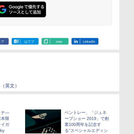
ェア
はてブ
note
LinkedIn
Climb（英文）
リナ―
ベントレー、「ジュネ
日本限
ーブショー 2019」で創
テイガ
業100周年を記念す
 by
る“スペシャルエディシ