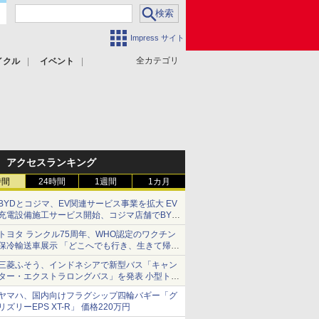
Impress サイト
全カテゴリ
イクル
イベント
アクセスランキング
時間
24時間
1週間
1カ月
BYDとコジマ、EV関連サービス事業を拡大 EV
充電設備施工サービス開始、コジマ店舗でBYD
車の展示・試乗イベントを強化
トヨタ ランクル75周年、WHO認定のワクチン
保冷輸送車展示 「どこへでも行き、生きて帰っ
てこられる」ランドクルーザーで命をつなぐ
三菱ふそう、インドネシアで新型バス「キャン
ター・エクストラロングバス」を発表 小型トラ
ックベースの観光・旅客輸送向けバス
ヤマハ、国内向けフラグシップ四輪バギー「グ
リズリーEPS XT-R」 価格220万円