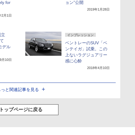
ly for
ョン”公開
2019年1月28日
9年2月1日
創立
インプレッション
して
ベントレーのSUV「ベ
モデル
ンテイガ」試乗。この
上ないラグジュアリー
年9月10日
感に心酔
2018年4月10日
もっと関連記事を見る
トップページに戻る