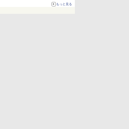
化、Windows 10/11、「Chrome」も走り回
もっと見る
る。復活記念で2026年末まで500円