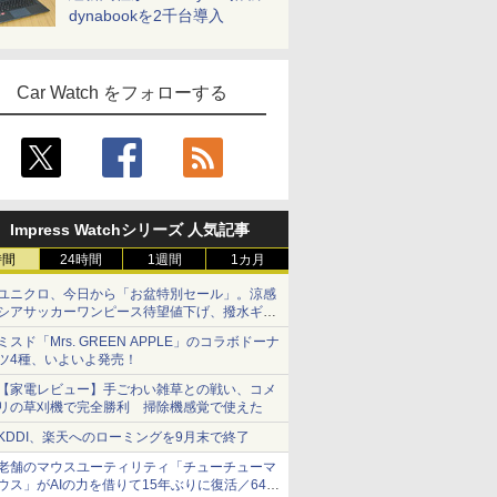
dynabookを2千台導入
Car Watch をフォローする
Impress Watchシリーズ 人気記事
時間
24時間
1週間
1カ月
ユニクロ、今日から「お盆特別セール」。涼感
シアサッカーワンピース待望値下げ、撥水ギア
ショーツは1990円に
ミスド「Mrs. GREEN APPLE」のコラボドーナ
ツ4種、いよいよ発売！
【家電レビュー】手ごわい雑草との戦い、コメ
リの草刈機で完全勝利 掃除機感覚で使えた
KDDI、楽天へのローミングを9月末で終了
老舗のマウスユーティリティ「チューチューマ
ウス」がAIの力を借りて15年ぶりに復活／64bit