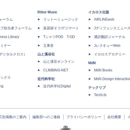
Rittor Music
イカロス出版
dフォーラム
リットーミュージック
AIRLINEweb
ップ担当者フォーラム
楽器探そう!デジマート
Jディフェンスニュー
ness Library
TシャツPOD T-OD
通訳翻訳ジャーナル
セミナー
立東舎
JレスキューWeb
 X（デジタルクロス）
山と溪谷社
イカロスアカデミー
山と溪谷オンライン
MdN
CLIMBING-NET
MdN Books
ブックス
近代科学社
MdN Design Interactiv
ing
近代科学社Digital
テックリブ
TechLib
広告掲載のご案内
編集部へのご連絡
プライバシーポリシー
会社概要