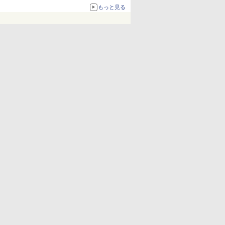
化、Windows 10/11、「Chrome」も走り回
もっと見る
る。復活記念で2026年末まで500円