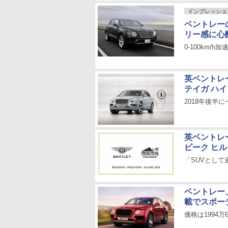
インプレッショ
ベントレー
リー感に心
0-100km/
英ベントレ
テイガ ハ
2018年後半
英ベントレ
ピーク ヒ
「SUVとし
ベントレー
載でスポー
価格は1994万