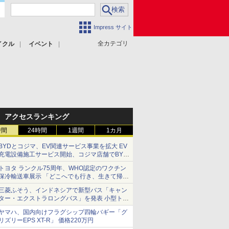
Impress サイト
全カテゴリ
イクル
イベント
アクセスランキング
時間
24時間
1週間
1カ月
BYDとコジマ、EV関連サービス事業を拡大 EV
充電設備施工サービス開始、コジマ店舗でBYD
車の展示・試乗イベントを強化
トヨタ ランクル75周年、WHO認定のワクチン
保冷輸送車展示 「どこへでも行き、生きて帰っ
てこられる」ランドクルーザーで命をつなぐ
三菱ふそう、インドネシアで新型バス「キャン
ター・エクストラロングバス」を発表 小型トラ
ックベースの観光・旅客輸送向けバス
ヤマハ、国内向けフラグシップ四輪バギー「グ
リズリーEPS XT-R」 価格220万円