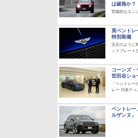
は破格か？
官能的なエン
英ベントレ
特別装備
宝石のように輝
ッドプレート
コーンズ・
世田谷ショ
「ベントレー
レー 代表テ
ベントレー
ルザンヌ」