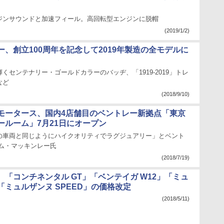
ジンサウンドと加速フィール。高回転型エンジンに脱帽
(2019/1/2)
ー、創立100周年を記念して2019年製造の全モデルに
くセンテナリー・ゴールドカラーのバッヂ、「1919-2019」トレ
など
(2018/9/10)
モータース、国内4店舗目のベントレー新拠点「東京
ールーム」7月21日にオープン
の車両と同じようにハイクオリティでラグジュアリー」とベント
ィム・マッキンレー氏
(2018/7/19)
、「コンチネンタル GT」「ベンテイガ W12」「ミュ
「ミュルザンヌ SPEED」の価格改定
(2018/5/11)