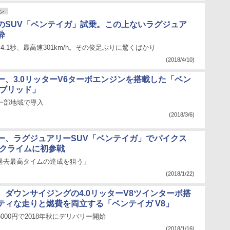
ン
のSUV「ベンテイガ」試乗。この上ないラグジュア
酔
h加速4.1秒、最高速301km/h。その俊足ぶりに驚くばかり
(2018/4/10)
ー、3.0リッターV6ターボエンジンを搭載した「ベン
イブリッド」
に一部地域で導入
(2018/3/6)
ー、ラグジュアリーSUV「ベンテイガ」でパイクス
ルクライムに初参戦
て過去最高タイムの達成を狙う」
(2018/1/22)
、ダウンサイジングの4.0リッターV8ツインターボ搭
ティな走りと燃費を両立する「ベンテイガ V8」
6000円で2018年秋にデリバリー開始
(2018/1/16)