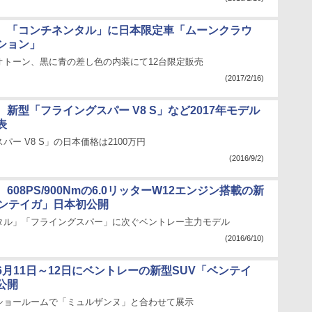
、「コンチネンタル」に日本限定車「ムーンクラウ
ション」
オトーン、黒に青の差し色の内装にて12台限定販売
(2017/2/16)
新型「フライングスパー V8 S」など2017年モデル
表
パー V8 S」の日本価格は2100万円
(2016/9/2)
608PS/900Nmの6.0リッターW12エンジン搭載の新
ベンテイガ」日本初公開
タル」「フライングスパー」に次ぐベントレー主力モデル
(2016/6/10)
6月11日～12日にベントレーの新型SUV「ベンテイ
公開
ショールームで「ミュルザンヌ」と合わせて展示