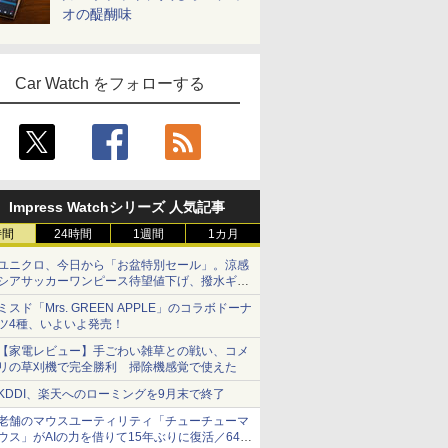
オの醍醐味
Car Watch をフォローする
Impress Watchシリーズ 人気記事
時間
24時間
1週間
1カ月
ユニクロ、今日から「お盆特別セール」。涼感
シアサッカーワンピース待望値下げ、撥水ギア
ショーツは1990円に
ミスド「Mrs. GREEN APPLE」のコラボドーナ
ツ4種、いよいよ発売！
【家電レビュー】手ごわい雑草との戦い、コメ
リの草刈機で完全勝利 掃除機感覚で使えた
KDDI、楽天へのローミングを9月末で終了
老舗のマウスユーティリティ「チューチューマ
ウス」がAIの力を借りて15年ぶりに復活／64bit