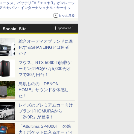
ロータス、バッテリEV「エメヤR」がマレーシ
アのセパン・インターナショナル・サーキット
のBEV最速タイムを樹立
もっと見る
Special Site
総合オーディオブランドに進
化するSHANLINGとは何者
か？
マウス、RTX 5060 Ti搭載ゲ
ーミングPCが7万5,000円オ
フで30万円台！
鳥肌ものの「DENON
HOME」サウンドを体感し
た！
レイズのプレミアムカー向け
ブランドHOMURAから
「2×9R」が登場！
「A&ultima SP4000T」の魅
力！ポケットに入るオーディ