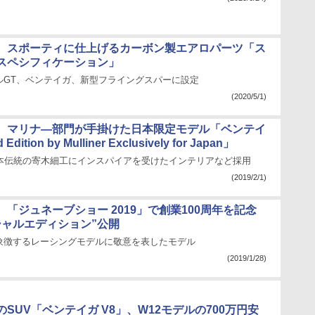
、スポーティに仕上げるカーボン製エアロパーツ「ス
スペシフィケーション」
ルGT、ベンテイガ、新型フライングスパーに設定
(2020/5/1)
、マリナ―部門が手掛けた日本限定モデル「ベンテイ
 Edition by Mulliner Exclusively for Japan」
日本伝統の寄木細工にインスパイアを受けたインテリアなど採用
(2019/2/1)
「ジュネーブショー 2019」で創業100周年を記念
シャルエディション”公開
象徴するレーシングモデルに敬意を表したモデル
(2019/1/28)
SUV「ベンテイガ V8」、W12モデルの700万円安