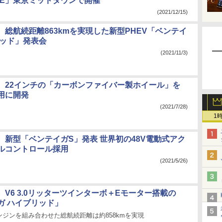
ASE」東京ミッドタウンで開催
(2021/12/15)
、総航続距離863kmを実現した新型PHEV「ベンテイ
リッド」発表会
(2021/11/3)
、22インチの「カーボンファイバー製ホイール」を
用に開発
(2021/7/28)
1
、新型「ベンテイガS」発表 世界初の48V電動式アク
ルコントロール採用
(2021/5/26)
V6 3.0リッターツインターボ＋Eモーター搭載の
ガ ハイブリッド」
ジンを組み合わせた総航続距離は約858kmを実現