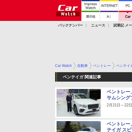
バックナンバー
ニュース
試乗記 メ
カスタム
Car Watch
自動車
ベントレー
ベンテイ
ベンテイガ 関連記事
ベントレー
サムシング
2月21日～2
ベントレー
テイガ スピ