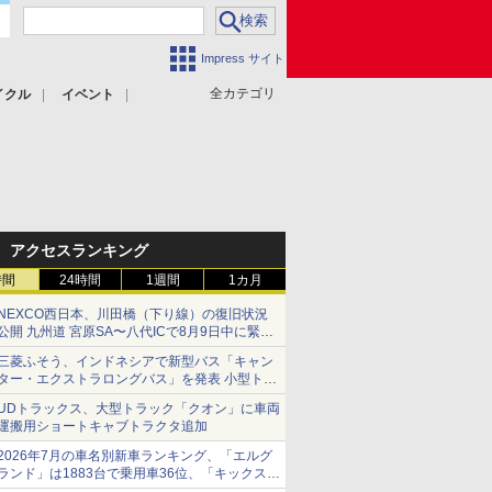
Impress サイト
全カテゴリ
イクル
イベント
アクセスランキング
時間
24時間
1週間
1カ月
NEXCO西日本、川田橋（下り線）の復旧状況
公開 九州道 宮原SA〜八代ICで8月9日中に緊急
車両を通行可能に
三菱ふそう、インドネシアで新型バス「キャン
ター・エクストラロングバス」を発表 小型トラ
ックベースの観光・旅客輸送向けバス
UDトラックス、大型トラック「クオン」に車両
運搬用ショートキャブトラクタ追加
2026年7月の車名別新車ランキング、「エルグ
ランド」は1883台で乗用車36位、「キックス」
は2591台で27位に