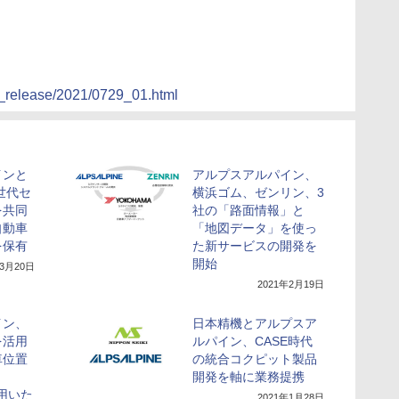
s_release/2021/0729_01.html
インと
アルプスアルパイン、
次世代セ
横浜ゴム、ゼンリン、3
を共同
社の「路面情報」と
自動車
「地図データ」を使っ
を保有
た新サービスの開発を
開始
年3月20日
2021年2月19日
イン、
日本精機とアルプスア
を活用
ルパイン、CASE時代
車位置
の統合コクピット製品
開発を軸に業務提携
を用いた
2021年1月28日