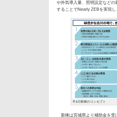
や外気導入量、照明設定などの
することでNearly ZEBを
R＆D新棟のコンセプト
新棟は宮城県より補助金を受け2