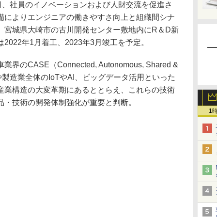
日、社員のイノベーションおよび人財交流を促進さ
備によりエンジニアの働きやすさ向上と組織間シナ
、宮城県大崎市の古川開発センター敷地内にR＆D新
022年1月着工、2023年3月竣工を予定。
E（Connected, Autonomous, Shared &
技術の加速や製造業全体のIoTやAI、ビッグデータ活用といった
産業構造の大変革期にあるととらえ、これらの技術
品・技術の開発体制強化が重要と判断。
1