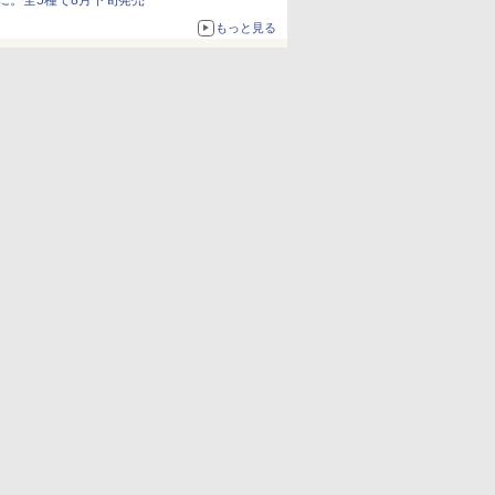
に。全5種で8月下旬発売
もっと見る