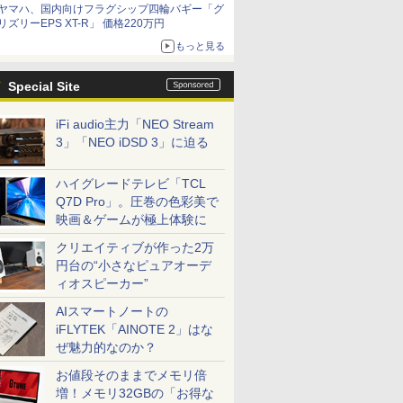
ヤマハ、国内向けフラグシップ四輪バギー「グ
リズリーEPS XT-R」 価格220万円
もっと見る
Special Site
iFi audio主力「NEO Stream
3」「NEO iDSD 3」に迫る
ハイグレードテレビ「TCL
Q7D Pro」。圧巻の色彩美で
映画＆ゲームが極上体験に
クリエイティブが作った2万
円台の“小さなピュアオーデ
ィオスピーカー”
AIスマートノートの
iFLYTEK「AINOTE 2」はな
ぜ魅力的なのか？
お値段そのままでメモリ倍
増！メモリ32GBの「お得な