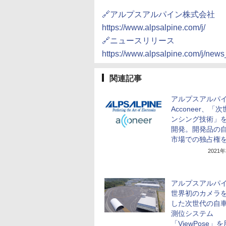
🔗アルプスアルパイン株式会社
https://www.alpsalpine.com/j/
🔗ニュースリリース
https://www.alpsalpine.com/j/new
関連記事
アルプスアルパ
Acconeer、「
ンシング技術」
開発。開発品の
市場での独占権
2021
アルプスアルパ
世界初のカメラ
した次世代の自
測位システム
「ViewPose」