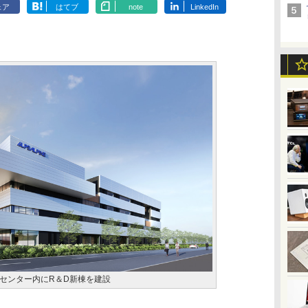
ェア
はてブ
note
LinkedIn
センター内にR＆D新棟を建設