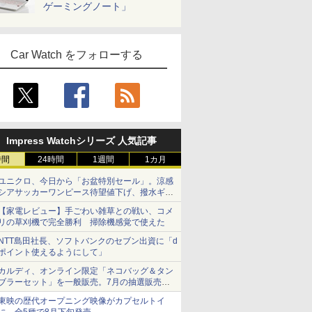
ゲーミングノート」
Car Watch をフォローする
Impress Watchシリーズ 人気記事
時間
24時間
1週間
1カ月
ユニクロ、今日から「お盆特別セール」。涼感
シアサッカーワンピース待望値下げ、撥水ギア
ショーツは1990円に
【家電レビュー】手ごわい雑草との戦い、コメ
リの草刈機で完全勝利 掃除機感覚で使えた
NTT島田社長、ソフトバンクのセブン出資に「d
ポイント使えるようにして」
カルディ、オンライン限定「ネコバッグ＆タン
ブラーセット」を一般販売。7月の抽選販売の
当選無効分
東映の歴代オープニング映像がカプセルトイ