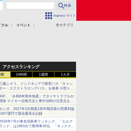
Impress サイト
全カテゴリ
イクル
イベント
アクセスランキング
時間
24時間
1週間
1カ月
三菱ふそう、インドネシアで新型バス「キャン
ター・エクストラロングバス」を発表 小型トラ
ックベースの観光・旅客輸送向けバス
JAF、「令和8年熊本地震」でタイヤトラブルが
増加 マイカー点検方法と車中泊時の注意点を呼
びかけ
ホンダ、2027年3月期第1四半期決算の営業利益
5307億円で過去最高を記録
2026年7月の車名別新車ランキング、「エルグ
ランド」は1883台で乗用車36位、「キックス」
は2591台で27位に