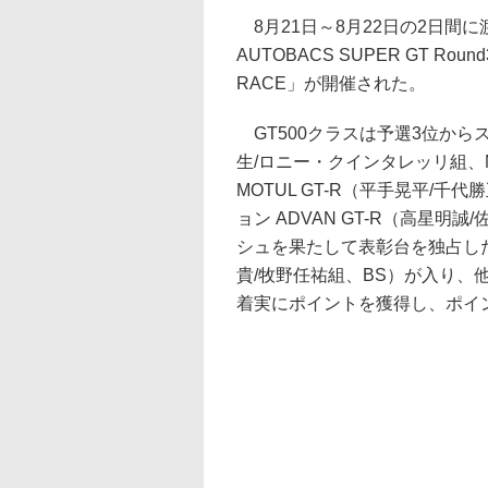
8月21日～8月22日の2日間に渡
AUTOBACS SUPER GT Round
RACE」が開催された。
GT500クラスは予選3位からスター
生/ロニー・クインタレッリ組、MI
MOTUL GT-R（平手晃平/千
ョン ADVAN GT-R（高星明
シュを果たして表彰台を独占した。ま
貴/牧野任祐組、BS）が入り
着実にポイントを獲得し、ポイ