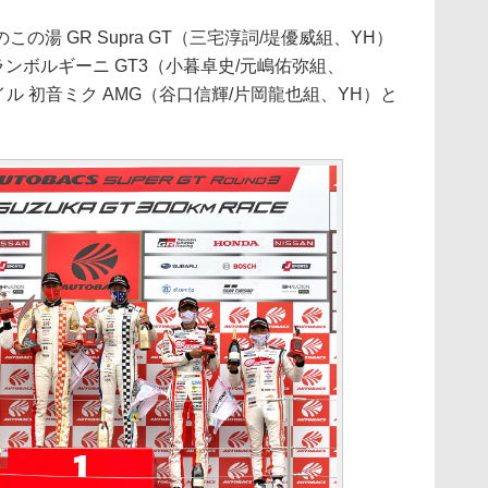
この湯 GR Supra GT（三宅淳詞/堤優威組、YH）
 ランボルギーニ GT3（小暮卓史/元嶋佑弥組、
イル 初音ミク AMG（谷口信輝/片岡龍也組、YH）と