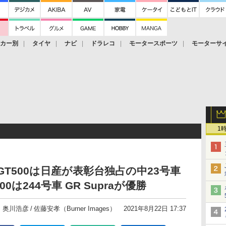
ーカー別
タイヤ
ナビ
ドラレコ
モータースポーツ
モーターサ
1
、GT500は日産が表彰台独占の中23号車
0は244号車 GR Supraが優勝
o：奥川浩彦
佐藤安孝（Burner Images）
2021年8月22日 17:37