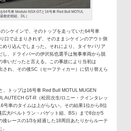
 Modulo NSX-GTと16号車 Red Bull MOTUL
/大湯都史樹組、DL）
のシケインで、そのトップを走っていた64号車
インの入り口で止まりきれず、そのままシケインのアウト側
にめり込んでしまった。それにより、タイヤバリア
だし、ドライバーの伊沢拓也選手は無事車両から脱
の幸いだったと言える。この事故により当初は
出され、その後SC（セーフティカー）に切り替えら
プは16号車 Red Bull MOTUL MUGEN
TUL AUTECH GT-R（松田次生/ロニー・クインタレッ
16号車のタイムは上がらない。その結果1位から8位
T（塚越広大/ベルトラン・バゲット組、BS）まで8台が5
後レースの1/3を経過した18周目あたりからルーテ
た。