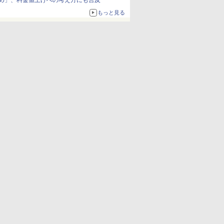
め」、料金値上げへの考え方にも言及
もっと見る