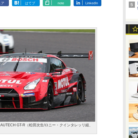
ェア
はてブ
note
LinkedIn
UL AUTECH GT-R（松田次生/ロニー・クインタレッリ組、