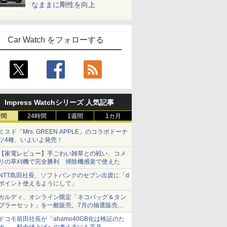
なままに剛性を向上
Car Watch をフォローする
Impress Watchシリーズ 人気記事
時間
24時間
1週間
1カ月
ミスド「Mrs. GREEN APPLE」のコラボドーナ
ツ4種、いよいよ発売！
【家電レビュー】手ごわい雑草との戦い、コメ
リの草刈機で完全勝利 掃除機感覚で使えた
NTT島田社長、ソフトバンクのセブン出資に「d
ポイント使えるようにして」
カルディ、オンライン限定「ネコバッグ＆タン
ブラーセット」を一般販売。7月の抽選販売の
当選無効分
ドコモ前田社長が「ahamo40GB化は検証のた