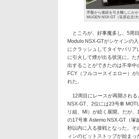
序盤から後続を引き離しにかかる64号車
MUGEN NSX-GT（笹原右京
ところが、好事魔多し。5周目
Modulo NSX-GTがシケ
にクラッシュしてタイヤバリア
に引火して煙が出る状況に。た
出することができたのは不幸中
FCY（フルコースイエロー）が
れた。
12周目にレースが再開されると、トッ
NSX-GT、2位には23号車 MO
リ組、MI）が続く展開。だが、
の17号車 Astemo NSX-G
秒以内に入る接戦となった。その
ィンのピットストップが始まっ