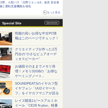
日野、小型バス「日野リエッセII」改良 安全装
備と運転支援機能を強化
もっと見る
Special Site
性能の良いお得な中古PC情
報はこのページでチェック！
クリエイティブが作った2万
円台の“小さなピュアオーデ
ィオスピーカー”
お値段そのままでメモリ倍
増！メモリ32GBの「お得な
ゲーミングノート」
SOUNDPEATSのイヤカフ型
イヤフォン「UU2イヤーカ
フ」をイヤカフマニアが語る
レイズ鍛造1ピースアルミホ
イール「CE28 N-plus」軽量