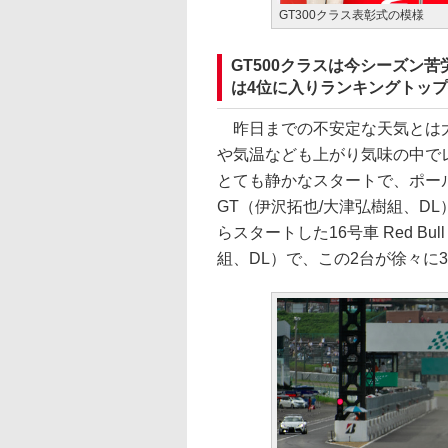
GT300クラス表彰式の模様
GT500クラスは今シーズン苦労
は4位に入りランキングトッ
昨日までの不安定な天気とは大
や気温なども上がり気味の中でレ
とても静かなスタートで、ポールポ
GT（伊沢拓也/大津弘樹組、D
らスタートした16号車 Red Bul
組、DL）で、この2台が徐々に