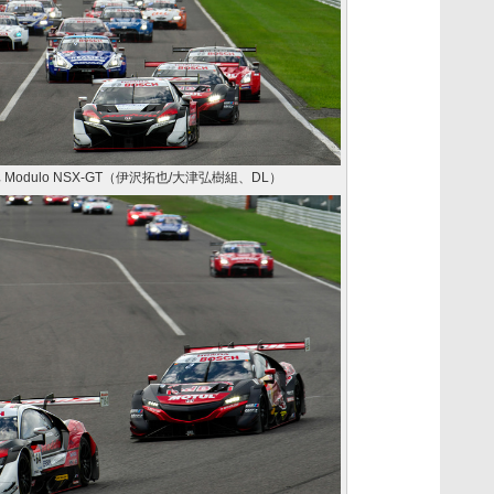
odulo NSX-GT（伊沢拓也/大津弘樹組、DL）