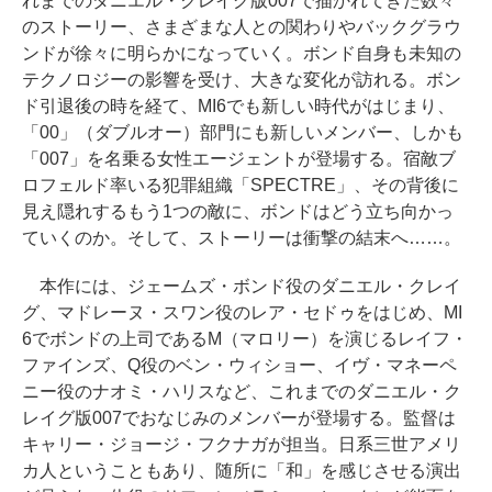
れまでのダニエル・クレイグ版007で描かれてきた数々
のストーリー、さまざまな人との関わりやバックグラウ
ンドが徐々に明らかになっていく。ボンド自身も未知の
テクノロジーの影響を受け、大きな変化が訪れる。ボン
ド引退後の時を経て、MI6でも新しい時代がはじまり、
「00」（ダブルオー）部門にも新しいメンバー、しかも
「007」を名乗る女性エージェントが登場する。宿敵ブ
ロフェルド率いる犯罪組織「SPECTRE」、その背後に
見え隠れするもう1つの敵に、ボンドはどう立ち向かっ
ていくのか。そして、ストーリーは衝撃の結末へ……。
本作には、ジェームズ・ボンド役のダニエル・クレイ
グ、マドレーヌ・スワン役のレア・セドゥをはじめ、MI
6でボンドの上司であるM（マロリー）を演じるレイフ・
ファインズ、Q役のベン・ウィショー、イヴ・マネーペ
ニー役のナオミ・ハリスなど、これまでのダニエル・ク
レイグ版007でおなじみのメンバーが登場する。監督は
キャリー・ジョージ・フクナガが担当。日系三世アメリ
カ人ということもあり、随所に「和」を感じさせる演出