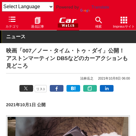
Powered by
Translate
Car Watch
自動車
アストンマーティン
カテゴリ
過去記事
検索
Impressサイト
ニュース
映画「007／ノー・タイム・トゥ・ダイ」公開！
アストンマーティン DB5などのカーアクションも
見どころ
法林岳之
2021年10月8日 06:00
リスト
2021年10月1日 公開