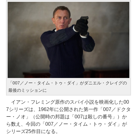
「007／ノー・タイム・トゥ・ダイ」がダニエル・クレイグの
最後のミッションに
イアン・フレミング原作のスパイ小説を映画化した00
7シリーズは、1962年に公開された第一作「007／ドクタ
ー・ノオ」（公開時の邦題は「007は殺しの番号」）か
ら数え、今回の「007／ノー・タイム・トゥ・ダイ」が
シリーズ25作目になる。