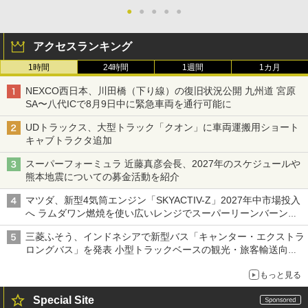
●
●
●
●
●
アクセスランキング
1時間
24時間
1週間
1カ月
NEXCO西日本、川田橋（下り線）の復旧状況公開 九州道 宮原
SA〜八代ICで8月9日中に緊急車両を通行可能に
UDトラックス、大型トラック「クオン」に車両運搬用ショート
キャブトラクタ追加
スーパーフォーミュラ 近藤真彦会長、2027年のスケジュールや
熊本地震についての募金活動を紹介
マツダ、新型4気筒エンジン「SKYACTIV-Z」2027年中市場投入
へ ラムダワン燃焼を使い広いレンジでスーパーリーンバーン燃
焼を実現
三菱ふそう、インドネシアで新型バス「キャンター・エクストラ
ロングバス」を発表 小型トラックベースの観光・旅客輸送向け
バス
もっと見る
Special Site