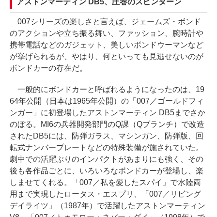
アストンマーティン DB5、圧巻のスピンターン
007シリーズの楽しさと言えば、ジェームズ・ボンド
のアクションや立ち振る舞い、ファッション、腕時計や
携帯電話などのガジェット、美しいボンドウーマンなど
が挙げられるが、やはり、何といっても見逃せないのが
ボンドカーの存在だ。
一般的にボンドカーと呼ばれるようになったのは、19
64年公開（日本は1965年公開）の「007／ゴールドフィ
ンガー」に初登場したアストンマーティン DB5までさか
のぼる。MI6の兵器開発部門のQ課（Qブランチ）で改造
されたDB5には、防弾ガラス、マシンガン、防弾版、回
転式ナンバープレートなどの特殊装備が施されていた。
劇中での活躍ぶりのインパクトがあまりにも強く、その
後も各作品ごとに、いろいろなボンドカーが登場し、楽
しませてくれる。「007／私を愛したスパイ」で水陸両
用まで実現したロータス・エスプリ、「007／リビング
デイライツ」（1987年）で活躍したアストンマーティン