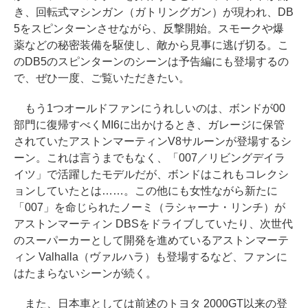
き、回転式マシンガン（ガトリングガン）が現われ、DB
5をスピンターンさせながら、反撃開始。スモークや爆
薬などの秘密装備を駆使し、敵から見事に逃げ切る。こ
のDB5のスピンターンのシーンは予告編にも登場するの
で、ぜひ一度、ご覧いただきたい。
もう1つオールドファンにうれしいのは、ボンドが00
部門に復帰すべくMI6に出かけるとき、ガレージに保管
されていたアストンマーティンV8サルーンが登場するシ
ーン。これは言うまでもなく、「007／リビングデイラ
イツ」で活躍したモデルだが、ボンドはこれもコレクシ
ョンしていたとは……。この他にも女性ながら新たに
「007」を命じられたノーミ（ラシャーナ・リンチ）が
アストンマーティン DBSをドライブしていたり、次世代
のスーパーカーとして開発を進めているアストンマーテ
ィン Valhalla（ヴァルハラ）も登場するなど、ファンに
はたまらないシーンが続く。
また、日本車としては前述のトヨタ 2000GT以来の登