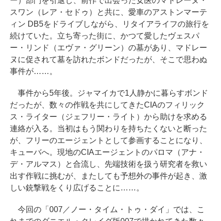
ー）部門を引退し、前作で出会った女医のマドレーヌ・
スワン（レア・セドゥ）と共に、愛車のアストンマーテ
ィン DB5をドライブしながら、リタイアライフの旅行を
続けていた。立ち寄った街に、かつて愛したヴェスパ
ー・リンド（エヴァ・グリーン）の墓があり、マドレー
ヌに促されて墓を訪れたボンドだったが、そこで思わぬ
事件が……。
事件から5年後。ジャマイカで1人静かに暮らすボンド
だったが、数々の作戦を共にしてきたCIAのフィリック
ス・ライター（ジェフリー・ライト）から助けを求める
連絡が入る。当初はもう関わりを持ちたくないと断った
が、フリーのエージェントとして参画することになり、
キューバへ。現地のCIAエージェントのパロマ（アナ・
デ・アルマス）と合流し、先端技術を扱う研究者を救い
出す作戦に挑むが、またしても予想外の事件が起き、激
しい銃撃戦をくり広げることに……。
今回の「007／ノー・タイム・トゥ・ダイ」では、こ