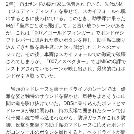
2年）ではボンドの隠れ家に保管されていて、先代のM
（ジュディ・ディンチ）を乗せて、スカイフォールへ脱
出するときに使われている。このとき、助手席に乗った
Mが「座席ごと吹っ飛ばして」と言い放つシーンがある
が、これは「007／ゴールドフィンガー」でボンドがシ
フトレバーに隠された赤いボタンを押し、助手席に乗り
込んできた敵を助手席ごと吹っ飛ばしたことへのオマー
ジュだ。その後、車両はスカイフォールでの激闘で破壊
されてしまうが、「007／スペクター」ではMI6のQ課で
レストアされているシーンが映し出され、最終的にはボ
ンドが引き取っていた。
冒頭のマドレーヌを乗せたドライブのシーンでは、優
雅な姿と独特のサウンドを響かせ、気持ちよさそうに山
間の道を駆け抜けていた。DB5に乗り込んだボンドとマ
ドレーヌが敵に襲われ、街の広場で囲まれたシーンでは
何十発も銃で撃ち込まれながら、防弾ガラスがこれを防
御。反撃を懇願する助手席のマドレーヌに応えたボンド
がコンソールのボタンを操作すると、ヘッドライトが開