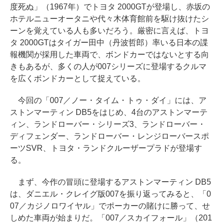
度死ぬ」（1967年）でトヨタ 2000GTが登場し、赤坂の
ホテルニューオータニや代々木体育館前を駆け抜けたシ
ーンを覚えている人も多いだろう。厳密に言えば、トヨ
タ 2000GTはタイガー田中（丹波哲郎）率いる日本の諜
報機関が採用した車両で、ボンドカーではないとする向
きもあるが、多くの人が007シリーズに登場するクルマ
を広くボンドカーとして捉えている。
今回の「007／ノー・タイム・トゥ・ダイ」には、ア
ストンマーティン DB5をはじめ、4台のアストンマーテ
ィン、ランドローバー・シリーズ3、ランドローバー・
ディフェンダー、ランドローバー・レンジローバースポ
ーツSVR、トヨタ・ランドクルーザープラドが登場す
る。
まず、今作の冒頭に登場するアストンマーティン DB5
は、ダニエル・クレイグ版007を振り返ってみると、「0
07／カジノロワイヤル」でポーカーの賭けに勝って、せ
しめた車両が始まりだ。「007／スカイフォール」（201