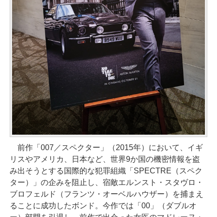
前作「007／スペクター」（2015年）において、イギ
リスやアメリカ、日本など、世界9か国の機密情報を盗
み出そうとする国際的な犯罪組織「SPECTRE（スペク
ター）」の企みを阻止し、宿敵エルンスト・スタヴロ・
ブロフェルド（フランツ・オーベルハウザー）を捕まえ
ることに成功したボンド。今作では「00」（ダブルオ