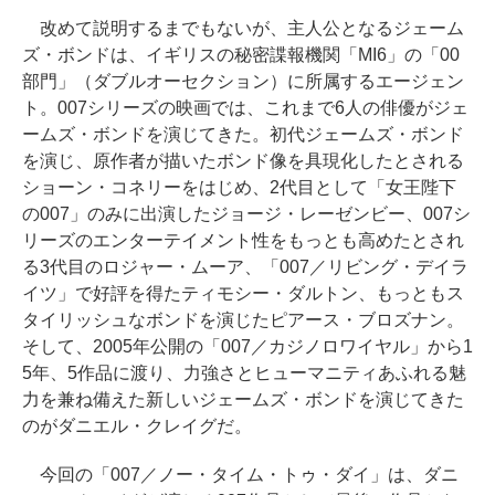
改めて説明するまでもないが、主人公となるジェーム
ズ・ボンドは、イギリスの秘密諜報機関「MI6」の「00
部門」（ダブルオーセクション）に所属するエージェン
ト。007シリーズの映画では、これまで6人の俳優がジェ
ームズ・ボンドを演じてきた。初代ジェームズ・ボンド
を演じ、原作者が描いたボンド像を具現化したとされる
ショーン・コネリーをはじめ、2代目として「女王陛下
の007」のみに出演したジョージ・レーゼンビー、007シ
リーズのエンターテイメント性をもっとも高めたとされ
る3代目のロジャー・ムーア、「007／リビング・デイラ
イツ」で好評を得たティモシー・ダルトン、もっともス
タイリッシュなボンドを演じたピアース・ブロズナン。
そして、2005年公開の「007／カジノロワイヤル」から1
5年、5作品に渡り、力強さとヒューマニティあふれる魅
力を兼ね備えた新しいジェームズ・ボンドを演じてきた
のがダニエル・クレイグだ。
今回の「007／ノー・タイム・トゥ・ダイ」は、ダニ